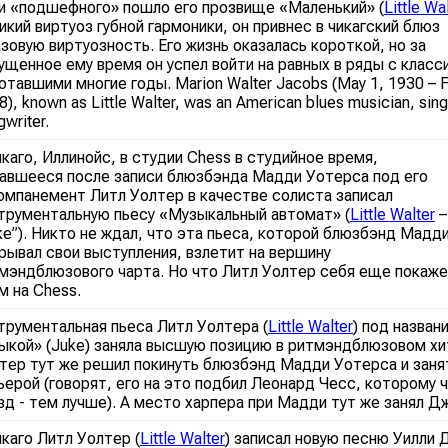
и «подшефного» пошло его прозвище «Маленький» (
Little Wa
икий виртуоз губной гармоники, он привнес в чикагский блюз
зовую виртуозность. Его жизнь оказалась короткой, но за
ущенное ему время он успел войти на равных в ряды с класс
отавшими многие годы. Marion Walter Jacobs (May 1, 1930 – F
8), known as Little Walter, was an American blues musician, sing
writer.
икаго, Иллинойс, в студии Chess в студийное время,
авшееся после записи блюзбэнда Мадди Уотерса под его
омпанемент Литл Уолтер в качестве солиста записал
трументальную пьесу «Музыкальный автомат» (
Little Walter
–
ke”). Никто не ждал, что эта пьеса, которой блюзбэнд Мадд
рывал свои выступления, взлетит на вершину
мэндблюзового чарта. Но что Литл Уолтер себя еще покаже
м на Chess.
трументальная пьеса Литл Уолтера (
Little Walter
) под назван
ыкой» (Juke) заняла высшую позицию в ритмэндблюзовом хи
тер тут же решил покинуть блюзбэнд Мадди Уотерса и заня
ьерой (говорят, его на это подбил Леонард Чесс, которому
зд - тем лучше). А место харпера при Мадди тут же занял Д
икаго Литл Уолтер (
Little Walter
) записал новую песню Уилли 