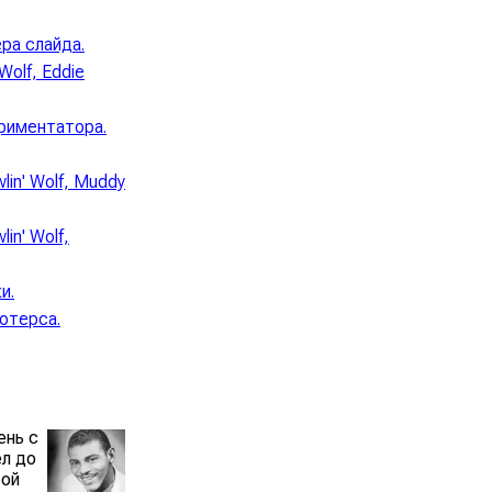
ра слайда.
Wolf, Eddie
риментатора.
lin' Wolf, Muddy
in' Wolf,
и.
отерса.
ень с
ел до
той