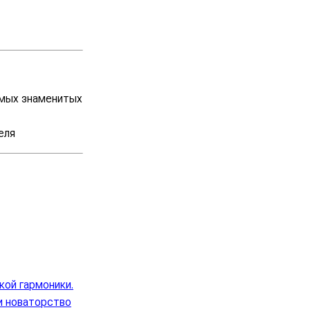
самых знаменитых
теля
кой гармоники.
 и новаторство