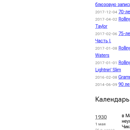
блюзовую запись
70-ле
2017-12-04
Rolli
2017-04-02
Taylor
75-л
2017-02-06
Часть I.
Rolli
2017-01-08
Waters
Rolli
2017-01-01
Lightnin' Slim
Gram
2016-02-08
90 л
2014-06-09
Календарь
в М
1930
неу
1 мая
Чик
96 л. назад