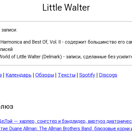
Little Walter
записи:
 Harmonica and Best Of, Vol. II - содержит большинство его 
аписей
orld of Little Walter (Delmark) - записи, сделанные без усили
з
|
Календарь
|
Обзоры
|
Тексты
|
Spotify
|
Discogs
блюз
ДеЛэй — харпер, сонгстер и бэндлидер, виртуоз диатоничес
тие Duane Allman: The Allman Brothers Band, блюзовые корни