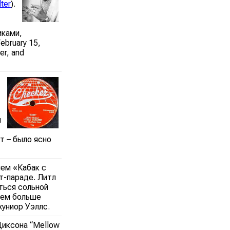
lter
).
иками,
ebruary 15,
er, and
и
т – было ясно
ием «Кабак c
т-параде. Литл
ться сольной
 чем больше
жуниор Уэллс.
Диксона “Mellow