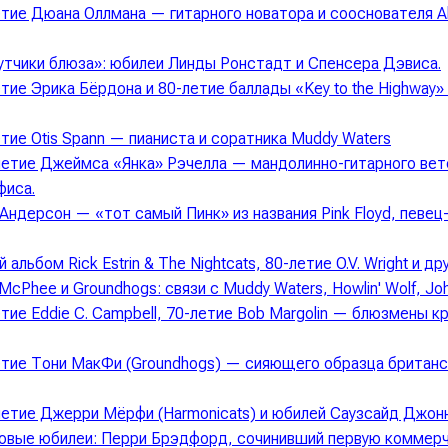
тие Дюана Оллмана — гитарного новатора и сооснователя Al
утчики блюза»: юбилеи Линды Ронстадт и Спенсера Дэвиса.
тие Эрика Бёрдона и 80-летие баллады «Key to the Highway»
тие Otis Spann — пианиста и соратника Muddy Waters
летие Джеймса «Янка» Рэчелла — мандолинно-гитарного вет
фиса.
Андерсон — «тот самый Пинк» из названия Pink Floyd, певец
 альбом Rick Estrin & The Nightcats, 80-летие O.V. Wright и дру
McPhee и Groundhogs: связи с Muddy Waters, Howlin' Wolf, Jo
тие Eddie C. Campbell, 70-летие Bob Margolin — блюзмены к
етие Тони МакФи (Groundhogs) — сияющего образца британ
летие Джерри Мёрфи (Harmonicats) и юбилей Саузсайд Джонн
овые юбилеи: Перри Брэдфорд, сочинивший первую коммер