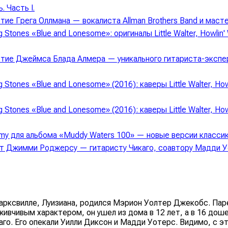
. Часть I.
тие Грега Оллмана — вокалиста Allman Brothers Band и масте
ng Stones «Blue and Lonesome»: оригиналы Little Walter, Howlin' 
етие Джеймса Блада Алмера — уникального гитариста-экспе
ng Stones «Blue and Lonesome» (2016): каверы Little Walter, How
ng Stones «Blue and Lonesome» (2016): каверы Little Walter, Howl
my для альбома «Muddy Waters 100» — новые версии классик
ет Джимми Роджерсу — гитаристу Чикаго, соавтору Мадди У
арксвилле, Луизиана, родился Мэрион Уолтер Джекобс. Пар
живчивым характером, он ушел из дома в 12 лет, а в 16 дош
аго. Его опекали Уилли Диксон и Мадди Уотерс. Видимо, с э