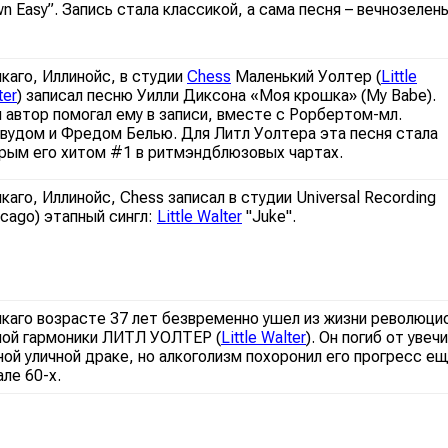
n Easy”. Запись стала классикой, а сама песня – вечнозеле
икаго, Иллинойс, в студии
Chess
Маленький Уолтер (
Little
ter
) записал песню Уилли Диксона «Моя крошка» (My Babe).
 автор помогал ему в записи, вместе с Рорбертом-мл.
вудом и Фредом Белью. Для Литл Уолтера эта песня стала
рым его хитом #1 в ритмэндблюзовых чартах.
икаго, Иллинойс, Chess записал в студии Universal Recording
icago) этапный сингл:
Little Walter
"Juke".
икаго возрасте 37 лет безвременно ушел из жизни революц
ной гармоники
ЛИТЛ УОЛТЕР (
Little Walter
)
. Он погиб от увеч
ной уличной драке, но алкоголизм похоронил его прогресс е
але 60-х.