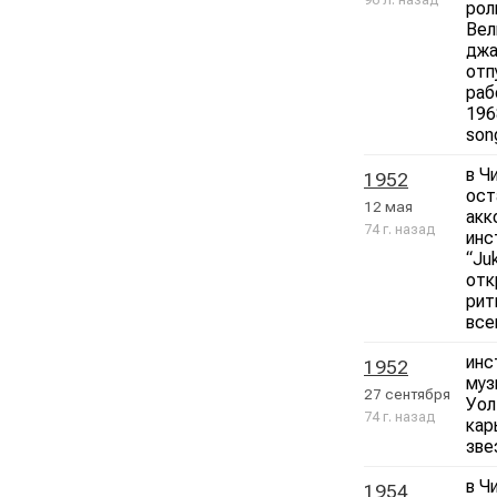
рол
Вел
джа
отп
раб
196
song
в Ч
1952
ост
12 мая
акк
74 г. назад
инс
“Ju
отк
рит
все
инс
1952
муз
27 сентября
Уол
74 г. назад
кар
зве
в Ч
1954