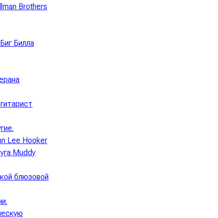
lman Brothers
 Биг Билла
ерана
-гитарист
гие.
hn Lee Hooker
руга Muddy
ской блюзовой
и.
ческую