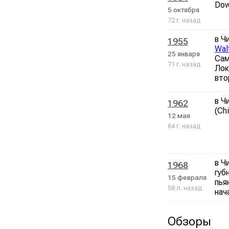
Dow
5 октября
72 г. назад
в Ч
1955
Wal
25 января
Сам
71 г. назад
Лок
вто
в Ч
1962
(Ch
12 мая
64 г. назад
в Ч
1968
губ
15 февраля
пья
58 л. назад
нач
Обзоры