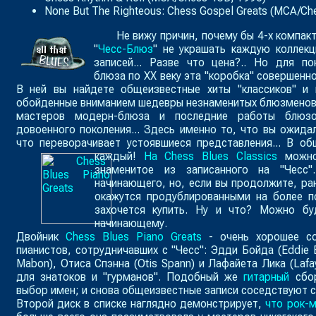
None But The Righteous: Chess Gospel Greats
(MCA/Che
Не вижу причин, почему бы 4-х компак
"
Чесс-Блюз
" не украшать каждую коллек
записей... Разве что цена?.. Но для по
блюза по ХХ веку эта "коробка" совершенн
В ней вы найдете общеизвестные хиты "классиков" и 
обойденные вниманием шедевры незнаменитых блюзменов,
мастеров модерн-блюза и последние работы блюзо
довоенного поколения... Здесь именно то, что вы ожидал
что переворачивает устоявшиеся представления... В о
каждый!
На Chess Blues Classics
можно
знаменитое из записанного на "Чесс"
начинающего, но, если вы продолжите, ран
окажутся продублированными на более п
захочется купить. Ну и что? Можно б
начинающему.
Двойник
Chess Blues Piano Greats
- очень хорошее со
пианистов, сотрудничавших с "Чесс": Эдди Бойда (Eddie 
Mabon
), Отиса Спэнна (
Otis Spann
) и Лафайета Лика (
Lafa
для знатоков и "гурманов". Подобный же
гитарный
сбор
выбор имен; и снова общеизвестные записи соседствуют 
Второй диск в списке наглядно демонстрирует,
что
рок-м