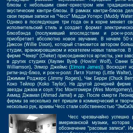
блюзы с небольшим свинг-оркестром или традиционн
акустические кантри-блюзы. В рамках кантри-блюза дел
свои первые записи на "Чесс" Мадди Уотерс (
Muddy Water
Однако в последующие три года он в корне меняет св
исполнительский стиль и создает формат электрическо
блюзбэнда (послуживший впоследствии и рок-н-рол
приобретает абсолютно новое звучание. В начале 50-х
Диксон (
Willie Dixon
), который становится автором больш
студии, аранжировщиком и искателем новых талантов. В 5
фирме "Чекер" (
Cheker
) присоединяются артисты, уже зав
в других студиях (Хаулин Вулф (
Howlin' Wolf
), Санни 
Williamson
), Элмор Джеймс (
Elmore James
)). Восходят н
ритм-энд-блюз, и рок-н-ролл: Литл Уолтер (
Little Walter
)
Джимми Роджерс (
Jimmy Rogers
), Чак Берри (
Chuck Berr
Коко Тейлор (
Koko Taylor
). На другой дочерней фирме 
звезды джаза и соул: Уэс Монтгомери (
Wes Montgomery
)
Ахмад Джамал (
Ahmad Jamal
) и др. После смерти Леона
фирмы за несколько лет пришли в коммерческий и творч
несколько рук, архивы Чесс стали собственностью "ЭмСиЭй
Чесс чрезвычайно успешно 
американской музыки, которая
обозначение "расовые записи". И