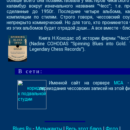
больше всего она позаимствовала у мастеров чикагского 
каламбур вокруг изначального названия "Чесс"; т.е. п
сделанные до 1950г. Последние четыре альбома, ка
компиляции по стилям. Строго говоря, чессовский соу
непрекрыто коммерческий. Но для того, кто проникнется
из этих альбомов будет отрадой души... А все вместе - бл
Книга Н.Коходас об истории фирмы "Чесс"
(Nadine COHODAS "Spinning Blues into Gold. 
Legendary Chess Records").
В сети:
Именной сайт на сервере
MCA
- 
переиздания чессовских записей на этой ф
Blues.Ru
-
Музыканты
|
Весь этот блюз
|
Фото
|