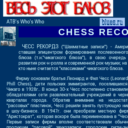
ATB's Who's Who
CHESS REC
ЧЕСС РЕКОРДЗ
("
Шахматные записи
") - Амери
ставшая эпицентром формирования послевоенного
блюза (т.н."чикагского блюза"), в свою очеред
развития рок-н-ролла и современной рок-музыки; на
кто ныне считается "классиками" чикагского блюза.
Фирму основали братья Леонард и Фил Чесс (
Leonard
Phill Chess
), дети польских эммигрантов, поселившихся
Чикаго в 1928г.. В конце 30-х Чесс постепенно становили
обладателями сети развлекательный учреждений в черн
кварталах города. Обратив внимание на недостат
"рассовых" пластинок, Чесс решили занять пустующую ни
в шоу-бизнесе. В 1947г. они преобрели местную фир
"Аристократ", которая вскоре была переименована в "Чесс
Первые записи фирмы вполне соответствовали обычн
продукции "расовой" звукозаписи: городские ритм-эн