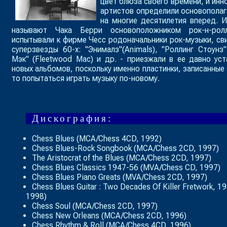
цвет блюза своего времени, и инн
артистов определили основопола
на многие десятилетия вперед. 
называют Чака Берри основоположником рок-н-рол
испытывали к фирме Чесс родоначальники рок-музыки, сви
суперзвезды 60-х: "Энималз"(
Animals
), "Роллинг Стоунз"
Мэк" (
Fleetwood Mac
) и др. - приезжали в ее давно ус
новых альбомов, поскольку именно пластинки, записанные 
то попытаться играть музыку по-новому.
Дискография:
Chess Blues
(MCA/Chess 4CD, 1992)
Chess Blues-Rock Songbook
(MCA/Chess 2CD, 1997)
The Aristocrat of the Blues
(MCA/Chess 2CD, 1997)
Chess Blues Classics 1947-56
(MVA/Chess CD, 1997)
Chess Blues Piano Greats
(MVA/Chess 2CD, 1997)
Chess Blues Guitar : Two Decades Of Killer Fretwork, 
1998)
Chess Soul
(MCA/Chess 2CD, 1997)
Chess New Orleans
(MCA/Chess 2CD, 1996)
Chess Rhythm & Roll
(MCA/Chess 4CD, 1996)