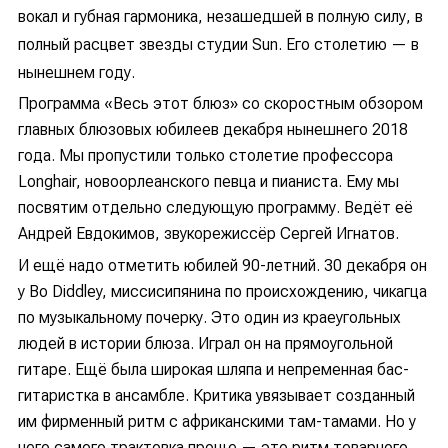
вокал и губная гармоника, незашедшей в полную силу, в
полный расцвет звезды студии Sun. Его столетию — в
нынешнем году.
Программа «Весь этот блюз» со скоростным обзором
главных блюзовых юбилеев декабря нынешнего 2018
года. Мы пропустили только столетие профессора
Longhair, новоорлеанского певца и пианиста. Ему мы
посвятим отдельно следующую программу. Ведёт её
Андрей Евдокимов, звукорежиссёр Сергей Игнатов.
И ещё надо отметить юбилей 90-летний. 30 декабря он
у Bo Diddley, миссисипянина по происхождению, чикагца
по музыкальному почерку. Это один из краеугольных
людей в истории блюза. Играл он на прямоугольной
гитаре. Ещё была широкая шляпа и непременная бас-
гитаристка в ансамбле. Критика увязывает созданный
им фирменный ритм с африканскими там-тамами. Но у
него самого трактовка проще — это ритм товарного