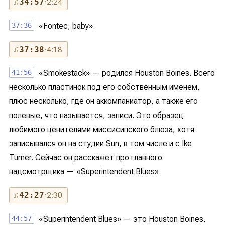
♫
34:57
· 2:24
37:36
«Fontec, baby».
♫
37:38
· 4:18
41:56
«Smokestack» — родился Houston Boines. Всего
несколько пластинок под его собственным именем,
плюс несколько, где он аккомпаниатор, а также его
полевые, что называется, записи. Это образец
любимого ценителями миссисипского блюза, хотя
записывался он на студии Sun, в том числе и с Ike
Turner. Сейчас он расскажет про главного
надсмотрщика — «Superintendent Blues».
♫
42:27
· 2:30
44:57
«Superintendent Blues» — это Houston Boines,