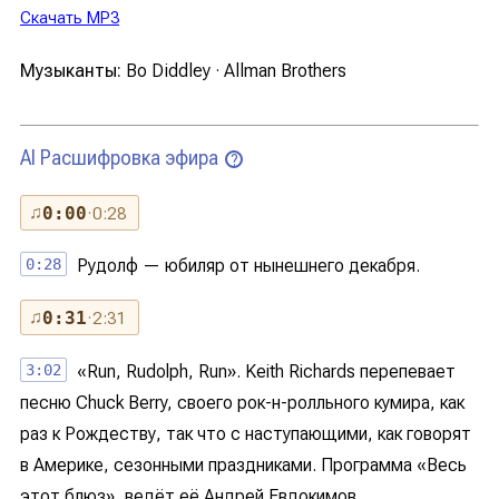
Скачать MP3
Музыканты:
Bo Diddley · Allman Brothers
AI Расшифровка эфира
?
♫
0:00
· 0:28
0:28
Рудолф — юбиляр от нынешнего декабря.
♫
0:31
· 2:31
3:02
«Run, Rudolph, Run». Keith Richards перепевает
песню Chuck Berry, своего рок-н-ролльного кумира, как
раз к Рождеству, так что с наступающими, как говорят
в Америке, сезонными праздниками. Программа «Весь
этот блюз», ведёт её Андрей Евдокимов.