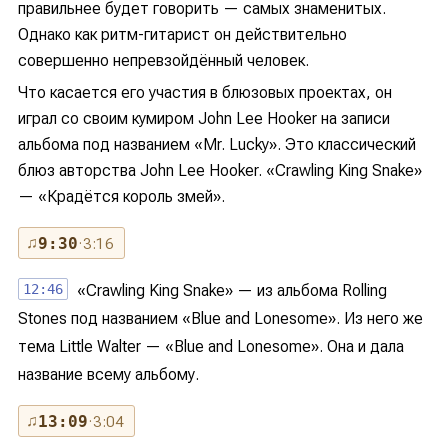
правильнее будет говорить — самых знаменитых.
Однако как ритм-гитарист он действительно
совершенно непревзойдённый человек.
Что касается его участия в блюзовых проектах, он
играл со своим кумиром John Lee Hooker на записи
альбома под названием «Mr. Lucky». Это классический
блюз авторства John Lee Hooker. «Crawling King Snake»
— «Крадётся король змей».
♫
9:30
· 3:16
12:46
«Crawling King Snake» — из альбома Rolling
Stones под названием «Blue and Lonesome». Из него же
тема Little Walter — «Blue and Lonesome». Она и дала
название всему альбому.
♫
13:09
· 3:04