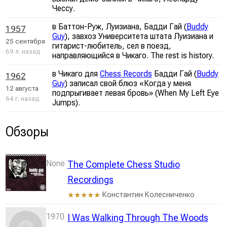
Чессу.
в Баттон-Руж, Луизиана, Бадди Гай (
Buddy
1957
Guy
), завхоз Университета штата Луизиана и
25 сентября
гитарист-любитель, сел в поезд,
69 л. назад
направляющийся в Чикаго. The rest is history.
в Чикаго для
Chess Records
Бадди Гай (
Buddy
1962
Guy
) записал свой блюз «Когда у меня
12 августа
подпрыгивает левая бровь» (When My Left Eye
64 г. назад
Jumps).
Обзоры
None
The Complete Chess Studio
Recordings
Константин Колесниченко
★★★★★
1970
I Was Walking Through The Woods