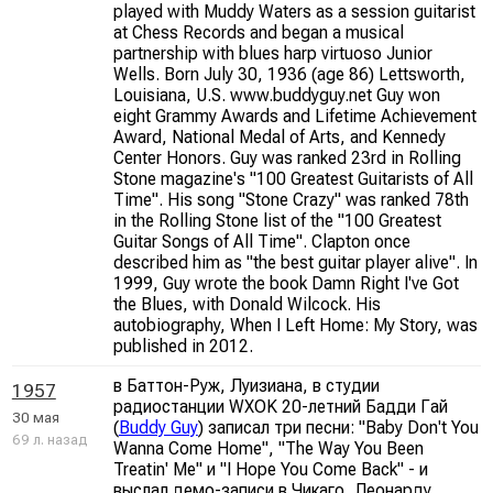
played with Muddy Waters as a session guitarist
at Chess Records and began a musical
partnership with blues harp virtuoso Junior
Wells. Born July 30, 1936 (age 86) Lettsworth,
Louisiana, U.S. www.buddyguy.net Guy won
eight Grammy Awards and Lifetime Achievement
Award, National Medal of Arts, and Kennedy
Center Honors. Guy was ranked 23rd in Rolling
Stone magazine's "100 Greatest Guitarists of All
Time". His song "Stone Crazy" was ranked 78th
in the Rolling Stone list of the "100 Greatest
Guitar Songs of All Time". Clapton once
described him as "the best guitar player alive". In
1999, Guy wrote the book Damn Right I've Got
the Blues, with Donald Wilcock. His
autobiography, When I Left Home: My Story, was
published in 2012.
в Баттон-Руж, Луизиана, в студии
1957
радиостанции WXOK 20-летний Бадди Гай
30 мая
(
Buddy Guy
) записал три песни: "Baby Don't You
69 л. назад
Wanna Come Home", "The Way You Been
Treatin' Me" и "I Hope You Come Back" - и
выслал демо-записи в Чикаго, Леонарду