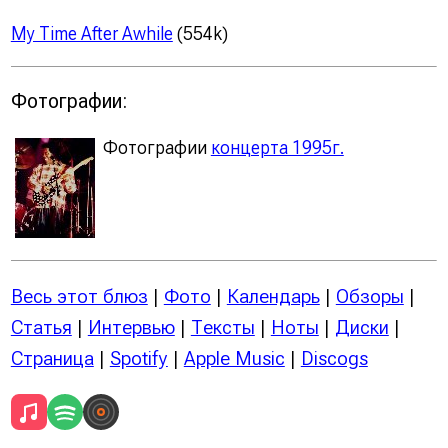
My Time After Awhile
(554k)
Фотографии:
Фотографии
концерта 1995г.
Весь этот блюз
|
Фото
|
Календарь
|
Обзоры
|
Статья
|
Интервью
|
Тексты
|
Ноты
|
Диски
|
Страница
|
Spotify
|
Apple Music
|
Discogs