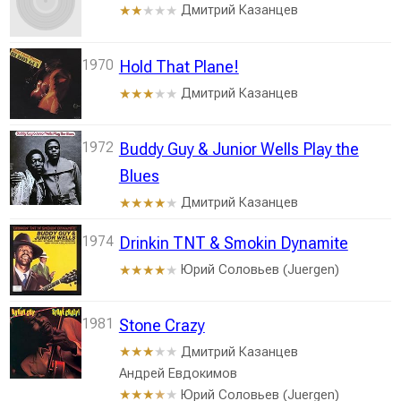
Дмитрий Казанцев
★★
★★★
1970
Hold That Plane!
Дмитрий Казанцев
★★★
★★
1972
Buddy Guy & Junior Wells Play the
Blues
Дмитрий Казанцев
★★★★
★
1974
Drinkin TNT & Smokin Dynamite
Юрий Соловьев (Juergen)
★★★★
★
1981
Stone Crazy
Дмитрий Казанцев
★★★
★★
Андрей Евдокимов
Юрий Соловьев (Juergen)
★★★
★
★