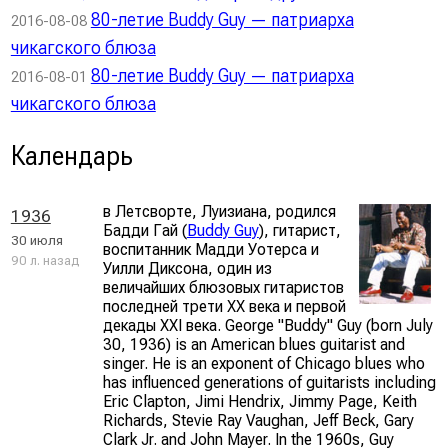
80-летие Buddy Guy — патриарха
2016-08-08
чикагского блюза
80-летие Buddy Guy — патриарха
2016-08-01
чикагского блюза
Календарь
в Летсворте, Луизиана, родился
1936
Бадди Гай (
Buddy Guy
), гитарист,
30 июля
воспитанник Мадди Уотерса и
90 л. назад
Уилли Диксона, один из
величайших блюзовых гитаристов
последней трети ХХ века и первой
декады XXI века. George "Buddy" Guy (born July
30, 1936) is an American blues guitarist and
singer. He is an exponent of Chicago blues who
has influenced generations of guitarists including
Eric Clapton, Jimi Hendrix, Jimmy Page, Keith
Richards, Stevie Ray Vaughan, Jeff Beck, Gary
Clark Jr. and John Mayer. In the 1960s, Guy