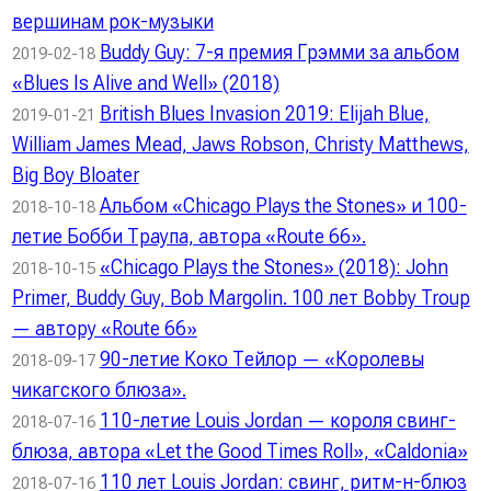
вершинам рок-музыки
Buddy Guy: 7-я премия Грэмми за альбом
2019-02-18
«Blues Is Alive and Well» (2018)
British Blues Invasion 2019: Elijah Blue,
2019-01-21
William James Mead, Jaws Robson, Christy Matthews,
Big Boy Bloater
Альбом «Chicago Plays the Stones» и 100-
2018-10-18
летие Бобби Траупа, автора «Route 66».
«Chicago Plays the Stones» (2018): John
2018-10-15
Primer, Buddy Guy, Bob Margolin. 100 лет Bobby Troup
— автору «Route 66»
90-летие Коко Тейлор — «Королевы
2018-09-17
чикагского блюза».
110-летие Louis Jordan — короля свинг-
2018-07-16
блюза, автора «Let the Good Times Roll», «Caldonia»
110 лет Louis Jordan: свинг, ритм-н-блюз
2018-07-16