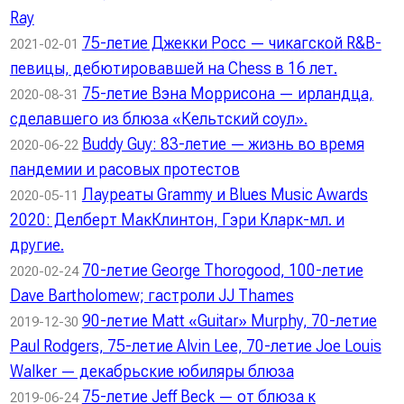
Ray
75-летие Джекки Росс — чикагской R&B-
2021-02-01
певицы, дебютировавшей на Chess в 16 лет.
75-летие Вэна Моррисона — ирландца,
2020-08-31
сделавшего из блюза «Кельтский соул».
Buddy Guy: 83-летие — жизнь во время
2020-06-22
пандемии и расовых протестов
Лауреаты Grammy и Blues Music Awards
2020-05-11
2020: Делберт МакКлинтон, Гэри Кларк-мл. и
другие.
70-летие George Thorogood, 100-летие
2020-02-24
Dave Bartholomew; гастроли JJ Thames
90-летие Matt «Guitar» Murphy, 70-летие
2019-12-30
Paul Rodgers, 75-летие Alvin Lee, 70-летие Joe Louis
Walker — декабрьские юбиляры блюза
75-летие Jeff Beck — от блюза к
2019-06-24