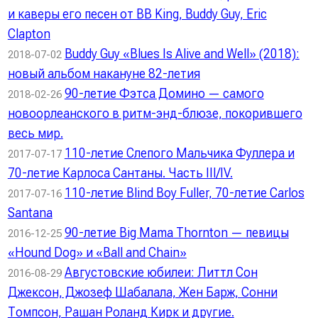
и каверы его песен от BB King, Buddy Guy, Eric
Clapton
Buddy Guy «Blues Is Alive and Well» (2018):
2018-07-02
новый альбом накануне 82-летия
90-летие Фэтса Домино — самого
2018-02-26
новоорлеанского в ритм-энд-блюзе, покорившего
весь мир.
110-летие Слепого Мальчика Фуллера и
2017-07-17
70-летие Карлоса Сантаны. Часть III/IV.
110-летие Blind Boy Fuller, 70-летие Carlos
2017-07-16
Santana
90-летие Big Mama Thornton — певицы
2016-12-25
«Hound Dog» и «Ball and Chain»
Августовские юбилеи: Литтл Сон
2016-08-29
Джексон, Джозеф Шабалала, Жен Барж, Сонни
Томпсон, Рашан Роланд Кирк и другие.