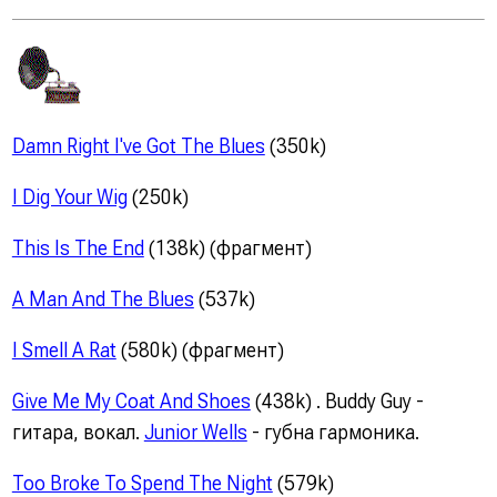
Damn Right I've Got The Blues
(350k)
I Dig Your Wig
(250k)
This Is The End
(138k)
(фрагмент)
A Man And The Blues
(537k)
I Smell A Rat
(580k)
(фрагмент)
Give Me My Coat And Shoes
(438k) . Buddy Guy -
гитара, вокал.
Junior Wells
- губна гармоника.
Too Broke To Spend The Night
(579k)