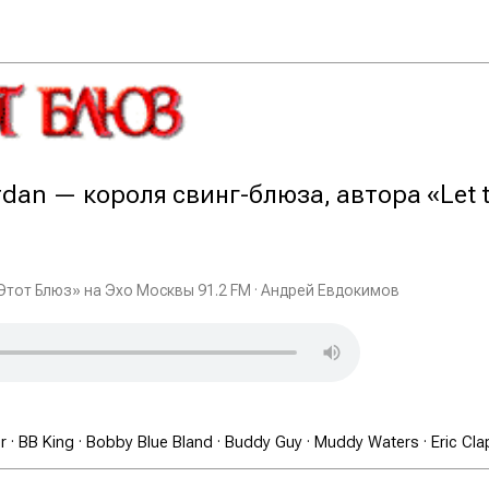
rdan — короля свинг-блюза, автора «Let 
Этот Блюз» на Эхо Москвы 91.2 FM · Андрей Евдокимов
· BB King · Bobby Blue Bland · Buddy Guy · Muddy Waters · Eric Cla