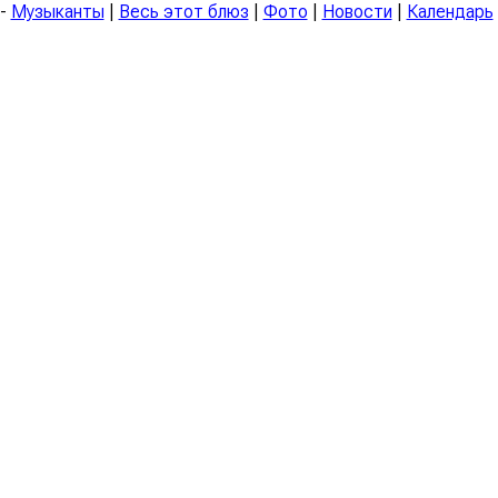
-
Музыканты
|
Весь этот блюз
|
Фото
|
Новости
|
Календарь