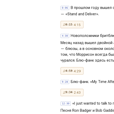
В прошлом году вышел си
0:06
— «Stand and Deliver».
♫
· 4:15
0:15
Новоположники бритблю
4:30
Месяц назад вышел двойной а
— блюзы, а в основном около
том, что Моррисон всегда был
чурался. Блю-фанк здесь есть 
♫
· 4:29
4:59
Блю-фанк. «My Time Afte
9:28
♫
· 2:43
9:34
«I just wanted to talk to
12:30
Песня Ron Badger и Bob Gaddis