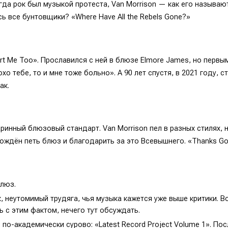
гда рок был музыкой протеста, Van Morrison — как его называ
ь все бунтовщики? «Where Have All the Rebels Gone?»
rt Me Too». Прославился с ней в блюзе Elmore James, но первым
хо тебе, то и мне тоже больно». А 90 лет спустя, в 2021 году, 
ак.
аринный блюзовый стандарт. Van Morrison пел в разных стилях, н
ождён петь блюз и благодарить за это Всевышнего. «Thanks God 
блюз.
, неутомимый трудяга, чья музыка кажется уже выше критики. Вот
ь с этим фактом, нечего тут обсуждать.
по-академически сурово: «Latest Record Project Volume 1». По