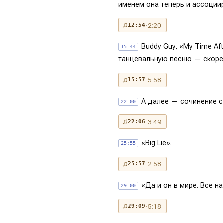
именем она теперь и ассоциир
♫
· 2:20
12:54
Buddy Guy, «My Time Af
15:44
танцевальную песню — скорее
♫
· 5:58
15:57
А далее — сочинение са
22:00
♫
· 3:49
22:06
«Big Lie».
25:55
♫
· 2:58
25:57
«Да и он в мире. Все н
29:00
♫
· 5:18
29:09