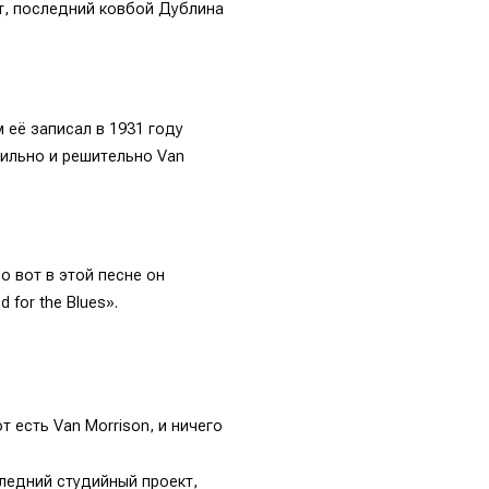
ют, последний ковбой Дублина
 её записал в 1931 году
стильно и решительно Van
о вот в этой песне он
for the Blues».
 есть Van Morrison, и ничего
следний студийный проект,