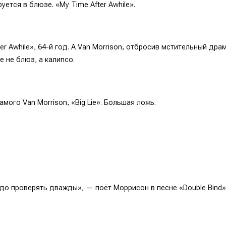
уется в блюзе. «My Time After Awhile».
ter Awhile», 64-й год. А Van Morrison, отбросив мстительный дра
 не блюз, а калипсо.
мого Van Morrison, «Big Lie». Большая ложь.
адо проверять дважды», — поёт Моррисон в песне «Double Bind»