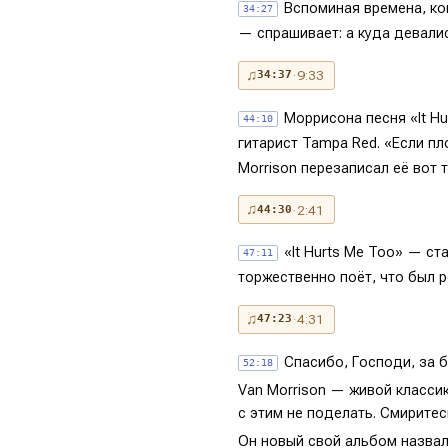
Вспоминая времена, ко
34:27
— спрашивает: а куда девалис
♫
· 9:33
34:37
Моррисона песня «It Hu
44:10
гитарист Tampa Red. «Если пло
Morrison перезаписал её вот т
♫
· 2:41
44:30
«It Hurts Me Too» — ст
47:11
торжественно поёт, что был р
♫
· 4:31
47:23
Спасибо, Господи, за 
52:18
Van Morrison — живой классик
с этим не поделать. Смиритес
Он новый свой альбом назвал 