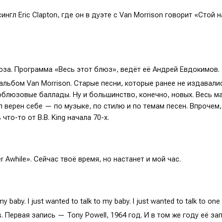
нгл Eric Clapton, где он в дуэте с Van Morrison говорит «Стой 
за. Программа «Весь этот блюз», ведёт её Андрей Евдокимов.
льбом Van Morrison. Старые песни, которые ранее не издавалис
блюзовые баллады. Ну и большинство, конечно, новых. Весь м
 верен себе — по музыке, по стилю и по темам песен. Впрочем,
что-то от B.B. King начала 70-х.
r Awhile». Сейчас твоё время, но настанет и мой час.
 my baby. I just wanted to talk to my baby. I just wanted to talk to on
. Первая запись — Tony Powell, 1964 год. И в том же году её за