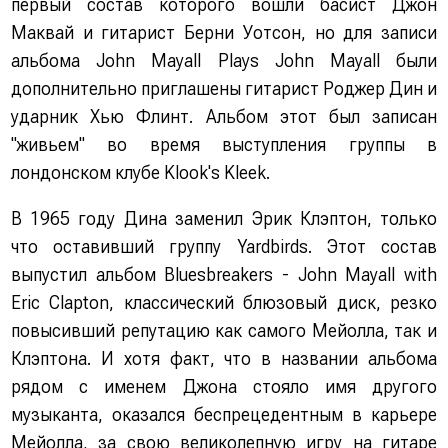
первый состав которого вошли басист Джон
Маквай и гитарист Берни Уотсон, но для записи
альбома John Mayall Plays John Mayall были
дополнительно приглашены гитарист Роджер Дин и
ударник Хью Флинт. Альбом этот был записан
"живьем" во время выступления группы в
лондонском клубе Klook's Kleek.
В 1965 году Дина заменил Эрик Клэптон, только
что оставивший группу Yardbirds. Этот состав
выпустил альбом Bluesbreakers - John Mayall with
Eric Clapton, классический блюзовый диск, резко
повысивший репутацию как самого Мейолла, так и
Клэптона. И хотя факт, что в названии альбома
рядом с именем Джона стояло имя другого
музыканта, оказался беспрецедентным в карьере
Мейолла, за свою великолепную игру на гитаре