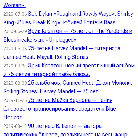
Woman».
Bob Dylan «Rough and Rowdy Ways»; Shirley
2020-07-06
King «Blues Freak King»; юбилей Fontella Bass
Эрик Клэптон — 75 лет: от The Yardbirds и
2020-06-29
Bluesbreakers до «Unplugged»
75-летие Harvey Mandel — гитариста
2020-06-08
Canned Heat, Mayall, Rolling Stones
Эрик Клэптон: новый преотличный альбом
2020-03-30
и 75-летие гитарной глыбы блюза.
25 альбомов, Canned Heat, Джон Мэйолл,
2020-03-09
Rolling Stones: Harvey Mandel — 75 лет.
75-летие Майка Вернона — гения
2019-11-25
блюзового продюсирования, создателя Blue
Horizon.
90-летие J.B. Lenoir — автора
2019-08-12
политических блюзов, повлиявшего на весь жанр