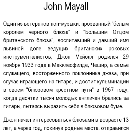
John Mayall
Один из ветеранов поп-музыки, прозванный "белым
королем черного блюза" и "Большим Отцом
британского блюза", воспитавший и давший имя
львиной доле ведущих британских роковых
инструменталистов,
Джон Мейолл
родился 29
ноября 1933 года в Макклесфилде, Чешир, в семье
служащего, восторженного поклонника джаза, при
случае играющего на гитаре, и достиг кульминации
в своем "блюзовом крестном пути" в 1967 году,
когда десятки тысяч молодых англичан брались за
гитары, пытаясь выразить себя в блюзовом буме.
Джон начал интересоваться блюзами в возрасте 13
лет, а через год, покинув родные места, отправился