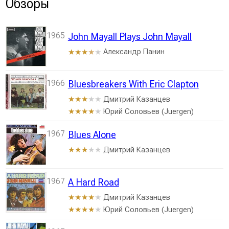
Обзоры
1965
John Mayall Plays John Mayall
Александр Панин
★★★
★
★
1966
Bluesbreakers With Eric Clapton
Дмитрий Казанцев
★★★
★★
Юрий Соловьев (Juergen)
★★★★
★
1967
Blues Alone
Дмитрий Казанцев
★★★
★★
1967
A Hard Road
Дмитрий Казанцев
★★★★
★
Юрий Соловьев (Juergen)
★★★★
★