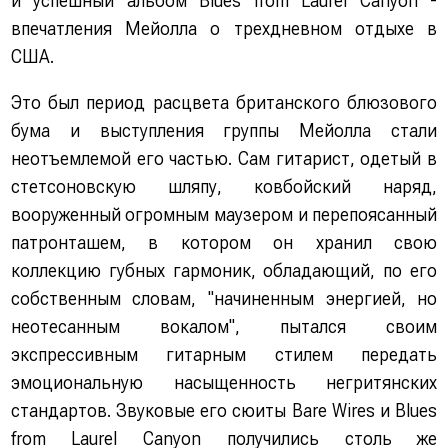
и успешный альбом Blues from Laurel Canyon -
впечатления Мейолла о трехдневном отдыхе в
США.
Это был период расцвета британского блюзового
бума и выступления группы Мейолла стали
неотъемлемой его частью. Сам гитарист, одетый в
стетсоновскую шляпу, ковбойский наряд,
вооруженный огромным маузером и перепоясанный
патронташем, в котором он хранил свою
коллекцию губных гармоник, обладающий, по его
собственным словам, "начиненным энергией, но
неотесанным вокалом", пытался своим
экспрессивным гитарным стилем передать
эмоциональную насыщенность негритянских
стандартов. Звуковые его сюиты Bare Wires и Blues
from Laurel Canyon получились столь же