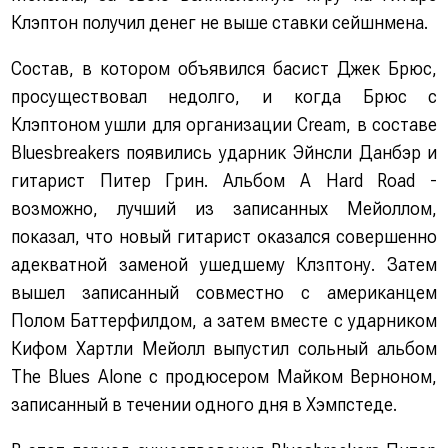
Клэптон получил денег не выше ставки сейшнмена.
Состав, в котором объявился басист Джек Брюс,
просуществовал недолго, и когда Брюс с
Клэптоном ушли для организации Сream, в составе
Bluesbreakers появились ударник Эйнсли Данбэр и
гитарист Питер Грин. Альбом A Hard Road -
возможно, лучший из записанных Мейоллом,
показал, что новый гитарист оказался совершенно
адекватной заменой ушедшему Клзптону. Затем
вышел записанный совместно с американцем
Полом Баттерфилдом, а затем вместе с ударником
Кифом Хартли Мейолл выпустил сольный альбом
The Blues Alone с продюсером Майком Верноном,
записанный в течении одного дня в Хэмпстеде.