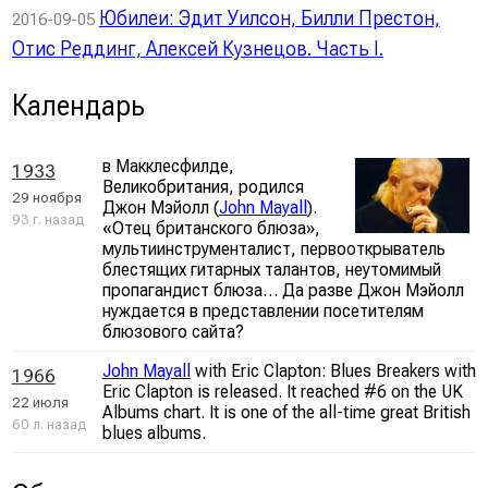
Юбилеи: Эдит Уилсон, Билли Престон,
2016-09-05
Отис Реддинг, Алексей Кузнецов. Часть I.
Календарь
в Макклесфилде,
1933
Великобритания, родился
29 ноября
Джон Мэйолл (
John Mayall
).
93 г. назад
«Отец британского блюза»,
мультиинструменталист, первооткрыватель
блестящих гитарных талантов, неутомимый
пропагандист блюза… Да разве Джон Мэйолл
нуждается в представлении посетителям
блюзового сайта?
John Mayall
with Eric Clapton: Blues Breakers with
1966
Eric Clapton is released. It reached #6 on the UK
22 июля
Albums chart. It is one of the all-time great British
60 л. назад
blues albums.