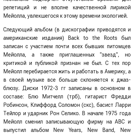
репетиций и не вполне качественной лирикой
Мейолла, увлекшегося к этому времени экологией.
Следующий альбом (в дискографии приводятся и
американские издания) Back to the Roots был
записан с участием почти всех бывших питомцев
Мейолла, а также приглашенных "звезд", но
критикой и публикой признан не был. С тех пор
Мейолл перебирается жить и работать в Америку, а
в своей музыке все больше склоняется к джаз-
блюзу. Диски 1972-3 гг записаны в основном в
составе: Блю Митчелл (трб), гитарист Фредди
Робинсон, Клиффорд Соломон (скс), басист Ларри
Тейлор и ударник Рон Селико. В начале 1975 года
Мейолл сменил записывающую фирму на ABC и
выпустил альбом New Years, New Band, New