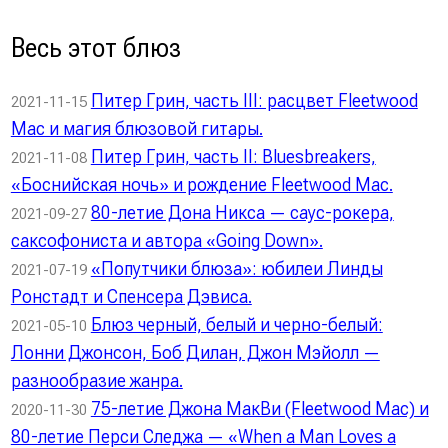
Весь этот блюз
Питер Грин, часть III: расцвет Fleetwood
2021-11-15
Mac и магия блюзовой гитары.
Питер Грин, часть II: Bluesbreakers,
2021-11-08
«Боснийская ночь» и рождение Fleetwood Mac.
80-летие Дона Никса — саус-рокера,
2021-09-27
саксофониста и автора «Going Down».
«Попутчики блюза»: юбилеи Линды
2021-07-19
Ронстадт и Спенсера Дэвиса.
Блюз черный, белый и черно-белый:
2021-05-10
Лонни Джонсон, Боб Дилан, Джон Мэйолл —
разнообразие жанра.
75-летие Джона МакВи (Fleetwood Mac) и
2020-11-30
80-летие Перси Следжа — «When a Man Loves a