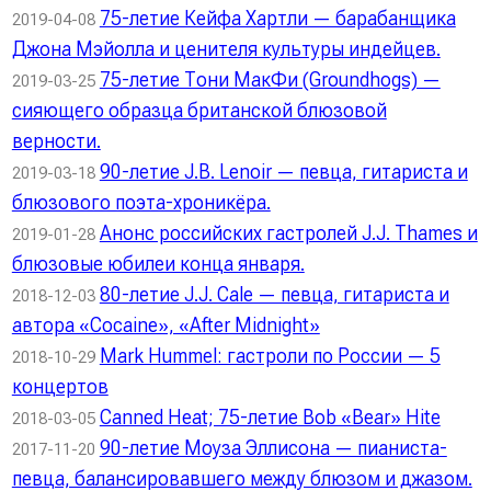
75-летие Кейфа Хартли — барабанщика
2019-04-08
Джона Мэйолла и ценителя культуры индейцев.
75-летие Тони МакФи (Groundhogs) —
2019-03-25
сияющего образца британской блюзовой
верности.
90-летие J.B. Lenoir — певца, гитариста и
2019-03-18
блюзового поэта-хроникёра.
Анонс российских гастролей J.J. Thames и
2019-01-28
блюзовые юбилеи конца января.
80-летие J.J. Cale — певца, гитариста и
2018-12-03
автора «Cocaine», «After Midnight»
Mark Hummel: гастроли по России — 5
2018-10-29
концертов
Canned Heat; 75-летие Bob «Bear» Hite
2018-03-05
90-летие Моуза Эллисона — пианиста-
2017-11-20
певца, балансировавшего между блюзом и джазом.