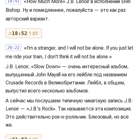
18:41
«How Much More» J.B. Lenoir в исполнении Elvin
Bishop. Ну и помедленнее, пожалуйста — это как раз
авторский вариант.
♫
18:52
· 1:01
20:22
«I'm a stranger, and I will not be alone. If you just let
me ride your train, I don't think it will not be alone.»
J.B. Lenoir, «Slow Down» — очень интересный альбом,
выпущенный John Mayall на его лейбле под названием
Crusade Records в Великобритании. Лейбл, в общем,
выпустил всего несколько альбомов.
А сейчас мы послушаем типичную чикагскую запись J.B.
Lenoir — «J.B.'s Rock». Так называется эта композиция.
Это действительно рок-н-ролльчик. Блюзовый, но всё
же.