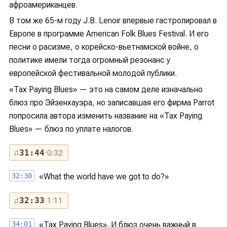
афроамериканцев.
В том же 65-м году J.B. Lenoir впервые гастролировал в
Европе в программе American Folk Blues Festival. И его
песни о расизме, о корейско-вьетнамской войне, о
политике имели тогда огромный резонанс у
европейской фестивальной молодой публики.
«Tax Paying Blues» — это на самом деле изначально
блюз про Эйзенхауэра, но записавшая его фирма Parrot
попросила автора изменить название на «Tax Paying
Blues» — блюз по уплате налогов.
♫
31:44
· 0:32
32:30
«What the world have we got to do?»
♫
32:33
· 1:11
34:01
«Tax Paying Blues». И блюз очень важный в