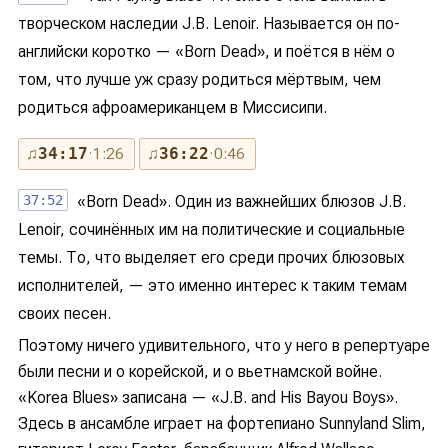
творческом наследии J.B. Lenoir. Называется он по-
английски коротко — «Born Dead», и поётся в нём о
том, что лучше уж сразу родиться мёртвым, чем
родиться афроамериканцем в Миссисипи.
♫
♫
34:17
· 1:26
36:22
· 0:46
37:52
«Born Dead». Один из важнейших блюзов J.B.
Lenoir, сочинённых им на политические и социальные
темы. То, что выделяет его среди прочих блюзовых
исполнителей, — это именно интерес к таким темам
своих песен.
Поэтому ничего удивительного, что у него в репертуаре
были песни и о корейской, и о вьетнамской войне.
«Korea Blues» записана — «J.B. and His Bayou Boys».
Здесь в ансамбле играет на фортепиано Sunnyland Slim,