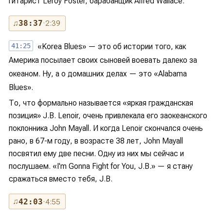
гитарист Leroy Foster, барабанщик Alfred Wallace.
♫
38:37
· 2:39
41:25
«Korea Blues» — это об истории того, как
Америка посылает своих сыновей воевать далеко за
океаном. Ну, а о домашних делах — это «Alabama
Blues».
То, что формально называется «яркая гражданская
позиция» J.B. Lenoir, очень привлекала его заокеанского
поклонника John Mayall. И когда Lenoir скончался очень
рано, в 67-м году, в возрасте 38 лет, John Mayall
посвятил ему две песни. Одну из них мы сейчас и
послушаем. «I'm Gonna Fight for You, J.B.» — я стану
сражаться вместо тебя, J.B.
♫
42:03
· 4:55