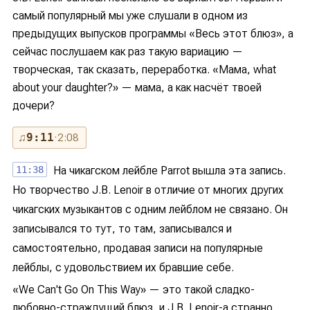
самый популярный мы уже слушали в одном из
предыдущих выпусков программы «Весь этот блюз», а
сейчас послушаем как раз такую вариацию —
творческая, так сказать, переработка. «Мама, what
about your daughter?» — мама, а как насчёт твоей
дочери?
♫
9:11
· 2:08
11:38
На чикагском лейбле Parrot вышла эта запись.
Но творчество J.B. Lenoir в отличие от многих других
чикагских музыкантов с одним лейблом не связано. Он
записывался то тут, то там, записывался и
самостоятельно, продавая записи на популярные
лейблы, с удовольствием их бравшие себе.
«We Can't Go On This Way» — это такой сладко-
любовно-страждущий блюз, и J.B. Lenoir-а странно