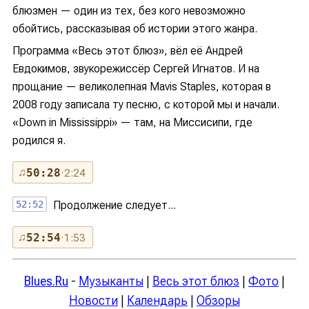
блюзмен — один из тех, без кого невозможно
обойтись, рассказывая об истории этого жанра.
Программа «Весь этот блюз», вёл её Андрей
Евдокимов, звукорежиссёр Сергей Игнатов. И на
прощание — великолепная Mavis Staples, которая в
2008 году записала ту песню, с которой мы и начали.
«Down in Mississippi» — там, на Миссисипи, где
родился я.
♫
50:28
· 2:24
52:52
Продолжение следует...
♫
52:54
· 1:53
Blues.Ru
-
Музыканты
|
Весь этот блюз
|
Фото
|
Новости
|
Календарь
|
Обзоры