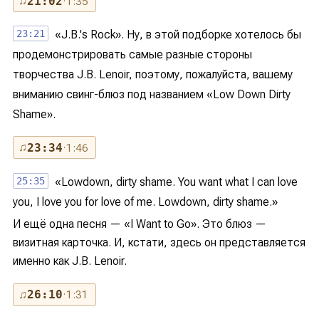
♫
21:02
· 1:35
23:21
«J.B.'s Rock». Ну, в этой подборке хотелось бы
продемонстрировать самые разные стороны
творчества J.B. Lenoir, поэтому, пожалуйста, вашему
вниманию свинг-блюз под названием «Low Down Dirty
Shame».
♫
23:34
· 1:46
25:35
«Lowdown, dirty shame. You want what I can love
you, I love you for love of me. Lowdown, dirty shame.»
И ещё одна песня — «I Want to Go». Это блюз —
визитная карточка. И, кстати, здесь он представляется
именно как J.B. Lenoir.
♫
26:10
· 1:31