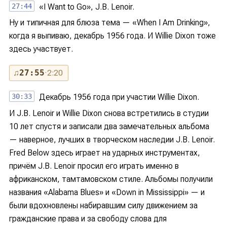
27:44
«I Want to Go», J.B. Lenoir.
Ну и типичная для блюза тема — «When I Am Drinking»,
когда я выпиваю, декабрь 1956 года. И Willie Dixon тоже
здесь участвует.
♫
27:55
· 2:20
30:33
Декабрь 1956 года при участии Willie Dixon.
И J.B. Lenoir и Willie Dixon снова встретились в студии
10 лет спустя и записали два замечательных альбома
— наверное, лучших в творческом наследии J.B. Lenoir.
Fred Below здесь играет на ударных инструментах,
причём J.B. Lenoir просил его играть именно в
африканском, тамтамовском стиле. Альбомы получили
названия «Alabama Blues» и «Down in Mississippi» — и
были вдохновлены набиравшим силу движением за
гражданские права и за свободу слова для