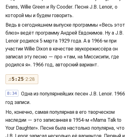
Evans, Willie Green и Ry Cooder. Песня J.B. Lenoir, о
которой мы и будем говорить.
Ведь в сегодняшнем выпуске программы «Весь этот
блюз» ведёт программу Андрей Евдокимов. Ну а J.B.
Lenoir родился 5 марта 1929 года. А в 1966-м при
участии Willie Dixon в качестве звукорежиссёра он
записал эту песню — про «там, на Миссисипи, где
родился я». 1966 год, авторский вариант.
♫
5:25
· 2:28
8:34
Одна из популярнейших песен J.B. Lenoir. 1966
год записи.
Но, конечно, самая популярная в его творческом
наследии — это записанная в 1954-м «Mama Talk to
Your Daughter». Песня была настолько популярна, что
J.B. Lenoir записал несколько её вариантов. Первый и