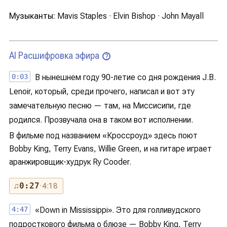
Музыканты:
Mavis Staples · Elvin Bishop · John Mayall
AI Расшифровка эфира
?
0:03
В нынешнем году 90-летие со дня рождения J.B.
Lenoir, который, среди прочего, написал и вот эту
замечательную песню — там, на Миссисипи, где
родился. Прозвучала она в таком вот исполнении.
В фильме под названием «Кроссроуд» здесь поют
Bobby King, Terry Evans, Willie Green, и на гитаре играет
аранжировщик-худрук Ry Cooder.
♫
0:27
· 4:18
4:47
«Down in Mississippi». Это для голливудского
подросткового фильма о блюзе — Bobby King, Terry