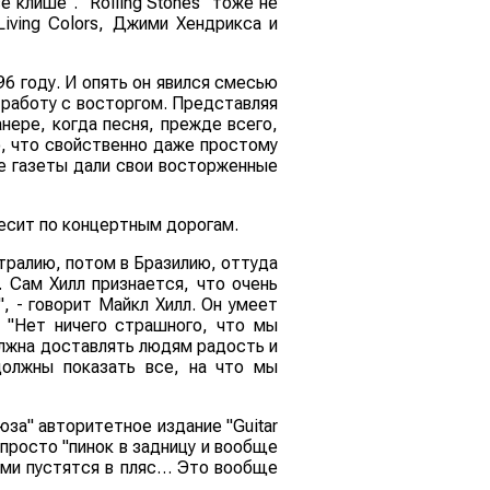
 клише". "Rolling Stones" тоже не
iving Colors, Джими Хендрикса и
96 году. И опять он явился смесью
 работу с восторгом. Представляя
нере, когда песня, прежде всего,
о, что свойственно даже простому
ые газеты дали свои восторженные
лесит по концертным дорогам.
тралию, потом в Бразилию, оттуда
. Сам Хилл признается, что очень
, - говорит Майкл Хилл. Он умеет
 "Нет ничего страшного, что мы
олжна доставлять людям радость и
должны показать все, на что мы
за" авторитетное издание "Guitar
 просто "пинок в задницу и вообще
сами пустятся в пляс… Это вообще