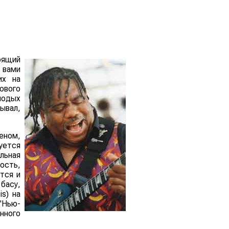
оящий
 вами
их на
ового
лодых
ывал,
еном,
уется
ьная
ость,
тся и
басу,
s) на
"Нью-
нного