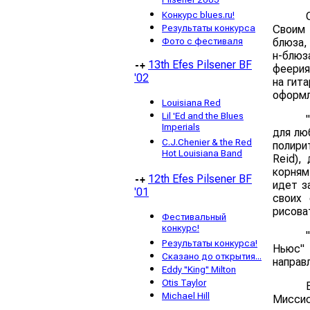
Pilsener 2003
Конкурс blues.ru!
Результаты конкурса
Своим 
Фото с фестиваля
блюза,
н-блюза
13th Efes Pilsener BF
-+
феерия
'02
на гит
оформл
Louisiana Red
Lil 'Ed and the Blues
Imperials
для лю
C.J.Chenier & the Red
полири
Hot Louisiana Band
Reid),
корням 
12th Efes Pilsener BF
-+
идет з
'01
своих 
рисова
Фестивальный
конкурс!
Результаты конкурса!
Ньюс" 
Сказано до открытия...
направл
Eddy "King" Milton
Otis Taylor
Michael Hill
Миссис