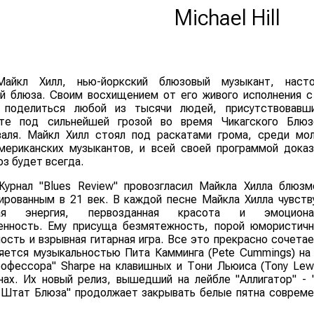
Michael Hill
Майкл Хилл, нью-йоркский блюзовый музыкант, наст
й блюза. Своим восхищением от его живого исполнения с
 поделиться любой из тысячи людей, присутствовавш
рте под сильнейшей грозой во время Чикагского Блюз
аля. Майкл Хилл стоял под раскатами грома, среди мо
мериканских музыкантов, и всей своей программой доказ
юз будет всегда.
Журнал "Blues Review" провозгласил Майкла Хилла блюзм
ированным в 21 век. В каждой песне Майкла Хилла чувств
ая энергия, первозданная красота и эмоционал
нность. Ему присуща безмятежность, порой юмористичн
ость и взрывная гитарная игра. Все это прекрасно сочетае
яется музыкальностью Пита Камминга (Pete Cummings) на 
рофессора" Sharpe на клавишных и Тони Льюиса (Tony Lewi
нах. Их новый релиз, вышедший на лейбле "Аллигатор" - 
 Штат Блюза" продолжает закрывать белые пятна совреме