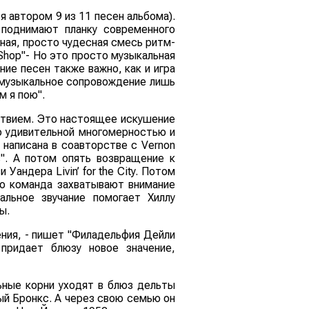
я автором 9 из 11 песен альбома).
 поднимают планку современного
ная, просто чудесная смесь ритм-
 Shop"- Но это просто музыкальная
ие песен также важно, как и игра
е музыкальное сопровождение лишь
м я пою".
ствием. Это настоящее искушение
го удивительной многомерностью и
 написана в соавторстве с Vernon
s". А потом опять возвращение к
Уандера Livin’ for the City. Потом
го команда захватывают внимание
льное звучание помогает Хиллу
ы.
ения, - пишет "Филадельфия Дейли
придает блюзу новое значение,
ьные корни уходят в блюз дельты
ый Бронкс. А через свою семью он