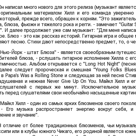
Он написал много нового для этого релиза (музыкант являетс
оригинальным материалом Хилл и его команда уверенно
 который, прежде всего, обращен к корням. "Это зажигатель
, блюза, фьюжн и тяжелого рока и регги. - замечает "Guitar
". И далее продолжает уже сам музыкант: "Для меня написан
аре. Блюз - это как рассказ историй. Гитарная игра и обще
яют песню. Стихи дают непосредственно предмет, то, о че
"Нью-Йорк - штат Блюза" - является своеобразным путеше
бителей блюза, - рслушать гитарное исполнение Хилла с е
тмичностью. Альбом открывается с "Long Hot Night" (песня
 далее следует пророческая и смешная "Young Folks Blue
в Papa’s Was a Rolling Stone и следующая за ней песня Стиви 
адушевная и нежная Never Give Up On You. Майкл Хилл и е
слушателей с первых же минут. Исключительное музыка
ть перед слушателями свои необычайно насыщенные картин
"Майкл Хилл - один из самых ярких блюзменов своего покол
- Его музыка распространяет энергию вокруг себя, и 
ение и звучание".
В отличие от более традиционных блюзменов, чьи музыкал
сипи или в клубы южного Чикаго, его родиной является южн