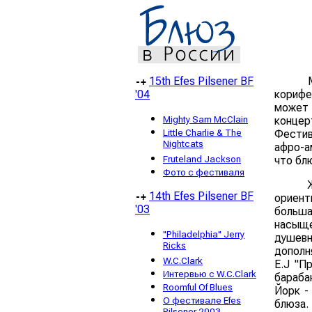
15th Efes Pilsener BF
-+
'04
корифе
может
Mighty Sam McClain
конце
Little Charlie & The
Фестив
Nightcats
афро-а
Fruteland Jackson
что бл
Фото с фестиваля
14th Efes Pilsener BF
-+
ориент
'03
больш
насыще
"Philadelphia" Jerry
душевн
Ricks
дополн
W.C.Clark
Е.J "П
Интервью с W.C.Clark
бараба
Roomful Of Blues
Йорк -
О фестивале Efes
блюза.