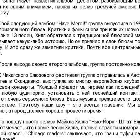
"Guitar Player" назвал их альбом "дебютом, разбивающим все
 их своим вниманием, назвав их релиз гремучей смесью L
Cray.
Свой следующий альбом "Have Merci!" группа выпустила в 19
тризованного блюза. Критики и фэны снова приняли их новую
овые 13 песен, Хилл обратился к традиционной блюзовой ма
зывает какую-либо историю. Но он привнес в свои блюзы т
у. И это сразу же заметили критики. Почти все центральн
.
После выхода своего второго альбома, группа постоянно ко
С Чикагского Блюзового фестиваля группа отправилась в Авс
тев в Скандивию, выступила во многих европейских клубах
свои концерты. "Каждый концерт мы играем как последний"
 любую аудиторию, установить с ней теснейший контакт.
 от очень серьезного блюза. Ведь музыка, прежде всего, д
ьствие. Поэтому наши шоу - это всегда праздник. Мы 
ны, а народ должен хорошо провести время".
По поводу нового релиза Майкла Хилла "Нью-Йорк - Штат Блю
" отмечает, что новые песни Хилла, полные страсти и юмора
вой класс". "Chicago readers" заключает, что "ваши туфли 
 века".