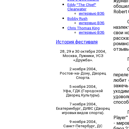
журнал 
Eddy "The Chief"
обошел
Clearwater
Robert 
интервью ВЭБ
Bobby Rush
интервью ВЭБ
наэлек
Chris Thomas King
свои н
интервью ВЭБ
расска
История фестиваля
романс
отзывы
28, 29 и 30 октября 2004,
Москва, Лужники, УСЗ
«Дружба».
2 ноября 2004,
Ростов-на-Дону, Дворец
переле
Спорта.
любит 
зажечь
5 ноября 2004,
уходим
Уфа, ГДК (Городской
Дворец Культуры).
удовол
способ
7 ноября 2004,
Екатеринбург, ДИВС (Дворец
игровых видов спорта).
Player
9 ноября 2004,
- миро
Санкт-Петербург, ДС
блюз 21