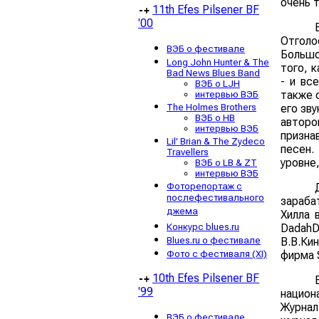
очень 
11th Efes Pilsener BF
-+
'00
Отголо
ВЭБ о фестивале
Большо
Long John Hunter & The
того, 
Bad News Blues Band
- и вс
ВЭБ о LJH
также о
интервью ВЭБ
The Holmes Brothers
его зву
ВЭБ о HB
авторо
интервью ВЭБ
призна
Lil' Brian & The Zydeco
песен.
Travellers
уровне
ВЭБ о LB & ZT
интервью ВЭБ
Фоторепортаж с
послефестивального
зараба
джема
Хилла в
Конкурс blues.ru
DadahD
Blues.ru о фестивале
B.B.Ки
Фото с фестиваля (XI)
фирма 
10th Efes Pilsener BF
-+
'99
национ
Журнал
ВЭБ о фестивале