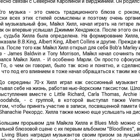
тесно связан с Северной Каролиной и Вирджинией. Он родился
Его музыка - это смесь традиционного блюза с роком,
ски всех этих стилей осмыслены и поэтому очень органи
й музыкальный фэн, Майкл Хилл, начал играть на гитаре л
как он впервые услышал Джимми Хендрикса. После этого он 
е, судьба Хилла была определена. На формирование Хилла,
казали B.B.King, Albert King, Albert Collins и другие. Прежде
ка. После того как Майкл Хилл открыл для себя Bob’a Marley и 
в - James Baldwin и Tony Morrison, Майкл начал сочинять п
вался Майкл Хилл. - И особенно Марли. Он просто сфокуси
 То, о чем он говорил, было так ясно и понятно, и сдела
, что под его влиянием я тоже начал обращаться к таким же
До середины 70-х Хилл играл как сессионный музыкант
тывал себе на жизнь, работая нью-йоркским таксистом. Шло 
ыступления вместе c Little Richard, Carla Thomas, Archie B
oodahda, - с группой, в которой выступал также Vern
нгом, чтобы принять участие в записи, посвященной памяти C
Shanachie Рекордс. Хилла также можно еще услышать на диске 
Большим прорывом для Майкла Хилла и Blues Mob можно с
альной блюзовой сцене с их первым альбомом "Bloodlines", 
 Living Blues наградил музыкантов своим призом за лучши