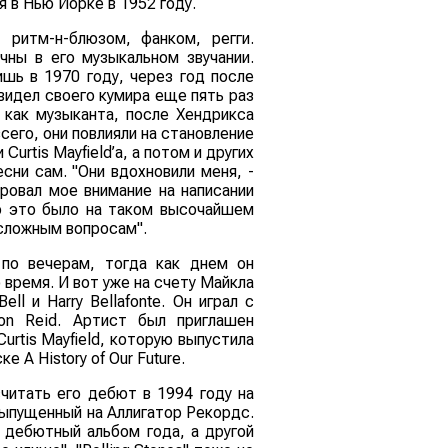
 в Нью Йорке в 1952 году.
 ритм-н-блюзом, фанком, регги.
чны в его музыкальном звучании.
ишь в 1970 году, через год после
видел своего кумира еще пять раз
 как музыканта, после Хендрикса
 всего, они повлияли на становление
Curtis Mayfield’a, а потом и других
есни сам. "Они вдохновили меня, -
ровал мое внимание на написании
но это было на таком высочайшем
 сложным вопросам".
 по вечерам, тогда как днем он
время. И вот уже на счету Майкла
ell и Harry Bellafonte. Он играл с
on Reid. Артист был приглашен
urtis Mayfield, которую выпустила
A History of Our Future.
читать его дебют в 1994 году на
выпущенный на Аллигатор Рекордс.
й дебютный альбом года, а другой