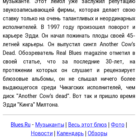
музыканте. Этот лейбл уже заслужил репутацию
звукозаписывающей фирмы, которая делает свою
ставку только на очень талантливых и неординарных
исполнителей. В 1997 году произошел поворот и
карьере Эдди. Он начал пожинать плоды своей 45-
летней карьеры. Он выпустил сингл Another Cow’s
Dead. Обозреватель Real Blues magazine отметил в
своей статье, что за последние 30-лет, на
протяжении которых он слушает и рецензирует
блюзовые альбомы, он не слышал ничего более
выдающегося среди Чикагских исполнителей, чем
диск "Another Cow’s dead". Вот так и пришло время
Эдди "Кинга" Милтона.
Blues.Ru
-
Музыканты
|
Весь этот блюз
|
Фото
|
Новости
|
Календарь
|
Обзоры