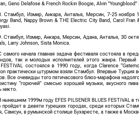
ran
,
Geno Delafose & French Rockin Boogie
,
Alvin "Youngblood" 
8. Стамбул, Измир, Анкара, Анталья, Мерсин, 7-25 ноября 
ergy Band
,
Nappy Brown & THE Electric City Band
,
Carol Fran
yasi
.
9. Стамбул, Измир, Анкара, Мерсин, Адана, Анталья, 30 октя
als
,
Larry Johnson
,
Sista Monica
.
С самого начала главная задача фестиваля состояла в пре
андов, так и молодых исполнителей этого жанра. Первый
FESTIVAL состоялся в 1990 году, когда Clarence “Gatemou
gton практически штурмом взяли Стамбул. Впервые Турция 
ов. Все очевидцы того пятичасового блюз-марафона надолго
оистину “горючей” смесью хорошей музыки, вкусного пива
ь никто.
В нынешнем 1999м году EFES PILSENER BLUES FESTIVAL в те
) пройдет в девяти турецких городах, среди которых Стамб
я, Самсун, в румынской столице Бухаресте, а также в Москв