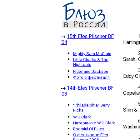
15th Efes Pilsener BF
-+
'04
Harring
Mighty Sam McClain
Sarah
,
Little Charlie & The
Nightcats
Fruteland Jackson
Eddy Cl
Фото с фестиваля
14th Efes Pilsener BF
-+
Copela
'03
"Philadelphia" Jerry
Slim & 
Ricks
W.C.Clark
Интервью с W.C.Clark
Washin
Roomful Of Blues
О фестивале Efes