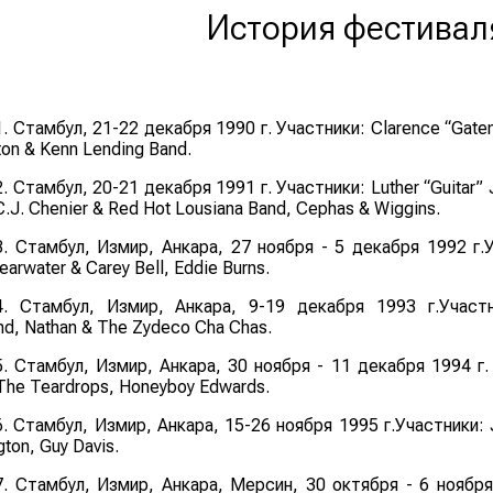
История фестивал
1. Стамбул, 21-22 декабря 1990 г. Участники:
Clarence “Gate
ton & Kenn Lending Band.
2. Стамбул, 20-21 декабря 1991 г. Участники:
Luther “Guitar
C.J. Chenier & Red Hot Lousiana Band
,
Cephas & Wiggins.
3. Стамбул, Измир, Анкара, 27 ноября - 5 декабря 1992 г.
earwater & Carey Bell
,
Eddie Burns
.
4. Стамбул, Измир, Анкара, 9-19 декабря 1993 г.Участ
nd
,
Nathan & The Zydeco Cha Chas
.
5. Стамбул, Измир, Анкара, 30 ноября - 11 декабря 1994 г
The Teardrops
,
Honeyboy Edwards
.
6. Стамбул, Измир, Анкара, 15-26 ноября 1995 г.Участники:
gton
,
Guy Davis
.
7. Стамбул, Измир, Анкара, Мерсин, 30 октября - 6 ноябр