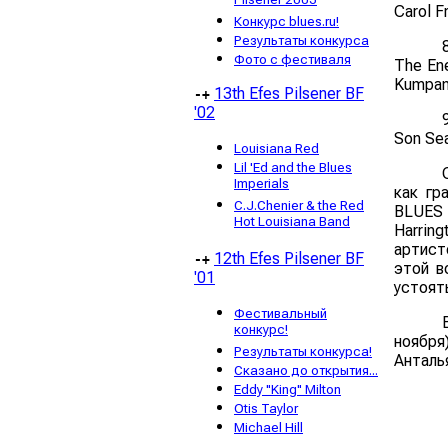
Pilsener 2003
Carol F
Конкурс blues.ru!
Результаты конкурса
Фото с фестиваля
The En
Kumpan
13th Efes Pilsener BF
-+
'02
Son Se
Louisiana Red
Lil 'Ed and the Blues
Imperials
как гр
C.J.Chenier & the Red
BLUES 
Hot Louisiana Band
Harrin
артист
12th Efes Pilsener BF
-+
этой в
'01
устоят
Фестивальный
конкурс!
ноября
Результаты конкурса!
Анталь
Сказано до открытия...
Eddy "King" Milton
Otis Taylor
Michael Hill