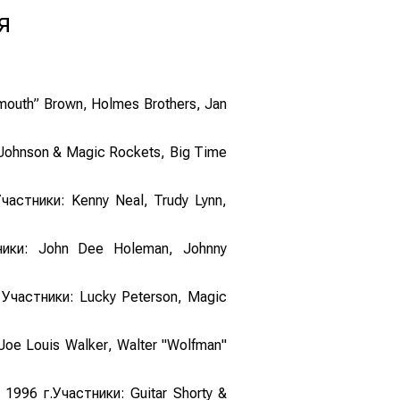
я
mouth” Brown
,
Holmes Brothers
,
Jan
” Johnson & Magic Rockets
,
Big Time
Участники:
Kenny Neal
,
Trudy Lynn
,
ники:
John Dee Holeman
,
Johnny
. Участники:
Lucky Peterson
,
Magic
Joe Louis Walker
,
Walter "Wolfman"
я 1996 г.Участники:
Guitar Shorty &