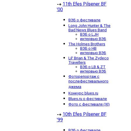
11th Efes Pilsener BF
-+
'00
ВЭБ о фестивале
Long John Hunter & The
Bad News Blues Band
ВЭБ о LJH
интервью ВЭБ
The Holmes Brothers
ВЭБ о HB
интервью ВЭБ
Lil' Brian & The Zydeco
Travellers
ВЭБ о LB & ZT
интервью ВЭБ
Фоторепортаж с
послефестивального
джема
Конкурс blues.ru
Blues.ru о фестивале
Фото с фестиваля (XI)
10th Efes Pilsener BF
-+
'99
ВЭБ о фестивале