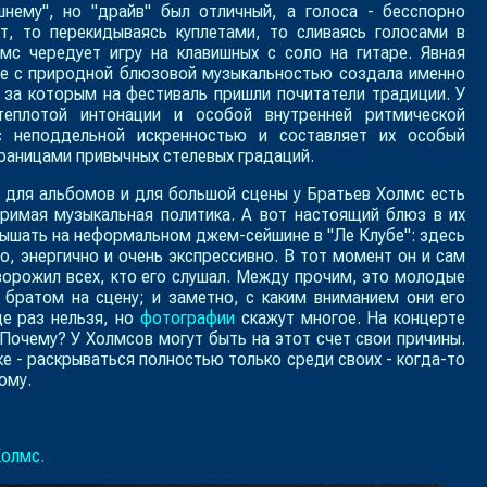
шнему", но "драйв" был отличный, а голоса - бесспорно
, то перекидываясь куплетами, то сливаясь голосами в
лмс чередует игру на клавишных с соло на гитаре. Явная
пе с природной блюзовой музыкальностью создала именно
 за которым на фестиваль пришли почитатели традиции. У
теплотой интонации и особой внутренней ритмической
с неподдельной искренностью и составляет их особый
границами привычных стелевых градаций.
о для альбомов и для большой сцены у Братьев Холмс есть
римая музыкальная политика. А вот настоящий блюз в их
ышать на неформальном джем-сейшине в "Ле Клубе": здесь
о, энергично и очень экспрессивно. В тот момент он и сам
ворожил всех, кто его слушал. Между прочим, это молодые
 братом на сцену; и заметно, с каким вниманием они его
ще раз нельзя, но
фотографии
скажут многое. На концерте
 Почему? У Холмсов могут быть на этот счет свои причины.
е - раскрываться полностью только среди своих - когда-то
ому.
Холмс.