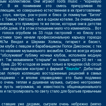
вым коллективом. Они играют roots music - "
корневую
у
". В их понимании это смесь причудливая по
ляющим, но совершенно естественная в их приготовлении:
, соул, кантри, рок-н-ролл и блюз (и помянутые "Битлз"
 с Томом Уэйтсом) - все в одном котелке. За очевидными
ениями, это примерно те же песни, которые они в детстве
 себя дома. И в этом отношении мало что изменилось… Вот
о голоса огрубели за 33 года гастролей - но блюзу это
астники трио начали профессиональную карьеру гораздо
967м Вендел и Шерман Холмсы, гитарист и басист,
ом клубе с певцом и барабанщиком Попси Диксоном; с тех
это название музыкального ансамбля. Они не всегда играли
 "обслуживая" публику ночных клубов, исполняли модную
лет. Так называемое
"открыли"
их только через 20 лет - на
 бума
. До 90-х годов их знали только в пределах club circuit
г. они подписали контракт с фирмой "
Raunder
". Дебютный
рал полную коллекцию восторженных рецензий в самых
изданиях - и вполне справедливо: это было подлинно
то очень теплая и душевная музыка, сыграно неотразимо
а пусть негромкая, но известность общенационального
ях и гастролировать по свету стало для братьев привычным
 ставшие уже дедами, сыграли очень небрежно (мягко