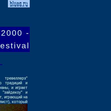
2000 -
estival
 тревеллерз"
ю традиций и
ианы, и играет
 "зайдекоу" и
нт, играющий на
лист), который