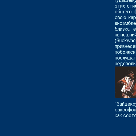
гудящему
этих сти
общего ф
свою кар
ансамбл
близка 
нынешни
(Buckwh
привнес
побоялс
послуш
недоволь
"Зайдек
саксофон
как соот