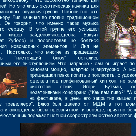
 аккордеону - что абсолютно типично для
лей. Но это лишь экзотическая начинка для
анкового звучания группы. Любопытно, что
ьеру Лил начинал во вполне традиционном
е. Он говорит, что именно такая музыка
его сердцу. В этой группе его услышал
й лидер зайдекоу-акордеона Бакуит
eat Zydeco) и посоветовал не бояться
ения новомодных элементов. И Лил не
я… Настолько, что многие из пришедших
ать "настоящий блюз" остались
ными его выступлением. Что напрасно - сам он играет п
канонам мощно, азартно и виртуозно.
А мо
пришедшая пивка попить и поплясать, с удово
сделала под прифанкованный хип-хоп, не за
чистотой стиля. Игорь Бутман, осу
незатейливый конферанс ("Как вам пиво?" "А к
на фестивале, в день его закрытия вышел 
оу тревеллерз". Блюз был далеко от МДМ в тот моме
а и аккордеона была презанятной; и вообще, приятно бы
ечественник поражает нотной скорострельностью адептов ф