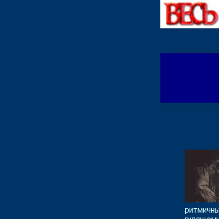
ритмичн