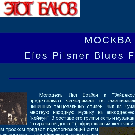
МОСКВА 
Efes Pilsner Blues F
Молодежь Лил Брайан и "Зайдекоу
представляют эксперимент по смешивани
нынешних танцевальных стилей. Лил из Луиз
местную народную музыку на аккордеоне:
"кейжун". В составе его группы есть и музыка
"стиральной доске" (гофрированный жестяной 
ым треском придает подстегивающий ритм