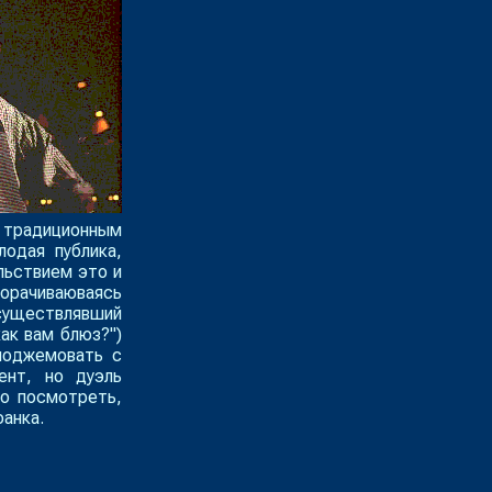
о традиционным
лодая публика,
льствием это и
морачиваюваясь
ществлявший
ак вам блюз?")
поджемовать с
нт, но дуэль
ло посмотреть,
анка.