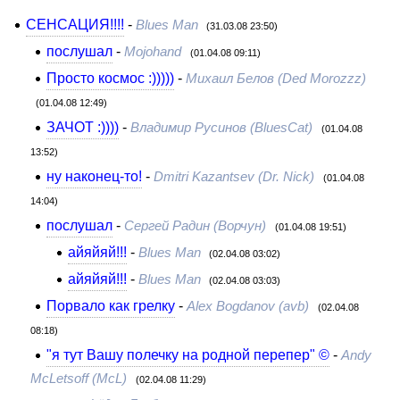
СЕНСАЦИЯ!!!!
-
Blues Man
(31.03.08 23:50)
послушал
-
Mojohand
(01.04.08 09:11)
Просто космос :)))))
-
Михаил Белов (Ded Morozzz)
(01.04.08 12:49)
ЗАЧОТ :))))
-
Владимир Русинов (BluesCat)
(01.04.08
13:52)
ну наконец-то!
-
Dmitri Kazantsev (Dr. Nick)
(01.04.08
14:04)
послушал
-
Сергей Радин (Ворчун)
(01.04.08 19:51)
айяйяй!!!
-
Blues Man
(02.04.08 03:02)
айяйяй!!!
-
Blues Man
(02.04.08 03:03)
Порвало как грелку
-
Alex Bogdanov (avb)
(02.04.08
08:18)
"я тут Вашу полечку на родной перепер" ©
-
Andy
McLetsoff (McL)
(02.04.08 11:29)