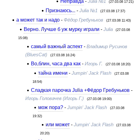
Неправда
-
Julia №1
(27.03.08 17:21)
Признаюсь...
-
Julia №1
(27.03.08 17:37)
а может так и надо
-
Фёдор Гребуньков
(27.03.08 11:43)
Верно. Лучше б уж мурку играли
-
Julia
(27.03.08
15:08)
самый важный аспект
-
Владимир Русинов
(BluesCat)
(27.03.08 16:24)
Во,блин, часа два как
-
Игорь Г.
(27.03.08 18:20)
тайна имени
-
Jumpin' Jack Flash
(27.03.08
18:54)
Сладкая парочка Julia +Фёдор Гребуньков
-
Игорь Головачев (Игорь Г.)
(27.03.08 19:00)
мож пора?
-
Jumpin' Jack Flash
(27.03.08
19:32)
или может
-
Jumpin' Jack Flash
(27.03.08
20:20)