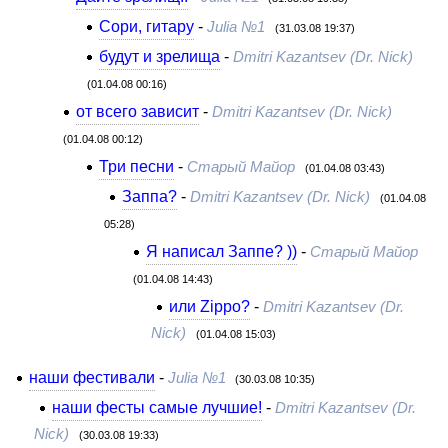
Сори, гитару
-
Julia №1
(31.03.08 19:37)
будут и зрелища
-
Dmitri Kazantsev (Dr. Nick)
(01.04.08 00:16)
от всего зависит
-
Dmitri Kazantsev (Dr. Nick)
(01.04.08 00:12)
Три песни
-
Старый Майор
(01.04.08 03:43)
Заппа?
-
Dmitri Kazantsev (Dr. Nick)
(01.04.08
05:28)
Я написал Заппе? ))
-
Старый Майор
(01.04.08 14:43)
или Zippo?
-
Dmitri Kazantsev (Dr.
Nick)
(01.04.08 15:03)
наши фестивали
-
Julia №1
(30.03.08 10:35)
наши фесты самые лучшие!
-
Dmitri Kazantsev (Dr.
Nick)
(30.03.08 19:33)