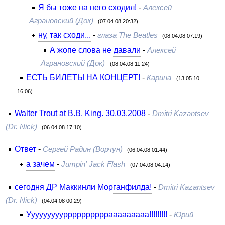
Я бы тоже на него сходил!
-
Алексей
Аграновский (Док)
(07.04.08 20:32)
ну, так сходи...
-
глаза The Beatles
(08.04.08 07:19)
А жопе слова не давали
-
Алексей
Аграновский (Док)
(08.04.08 11:24)
ЕСТЬ БИЛЕТЫ НА КОНЦЕРТ!
-
Карина
(13.05.10
16:06)
Walter Trout at B.B. King. 30.03.2008
-
Dmitri Kazantsev
(Dr. Nick)
(06.04.08 17:10)
Ответ
-
Сергей Радин (Ворчун)
(06.04.08 01:44)
а зачем
-
Jumpin' Jack Flash
(07.04.08 04:14)
сегодня ДР Маккинли Морганфилда!
-
Dmitri Kazantsev
(Dr. Nick)
(04.04.08 00:29)
Уууууууууррррррррррааааааааа!!!!!!!!!
-
Юрий