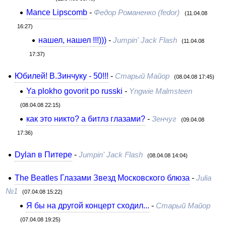
Mance Lipscomb
-
Федор Романенко (fedor)
(11.04.08
16:27)
нашел, нашел !!!)))
-
Jumpin' Jack Flash
(11.04.08
17:37)
Юбилей! В.Зинчуку - 50!!!
-
Старый Майор
(08.04.08 17:45)
Ya plokho govorit po russki
-
Yngwie Malmsteen
(08.04.08 22:15)
как это никто? а битлз глазами?
-
Зенчуг
(09.04.08
17:36)
Dylan в Питере
-
Jumpin' Jack Flash
(08.04.08 14:04)
The Beatles Глазами Звезд Московского блюза
-
Julia
№1
(07.04.08 15:22)
Я бы на другой концерт сходил...
-
Старый Майор
(07.04.08 19:25)