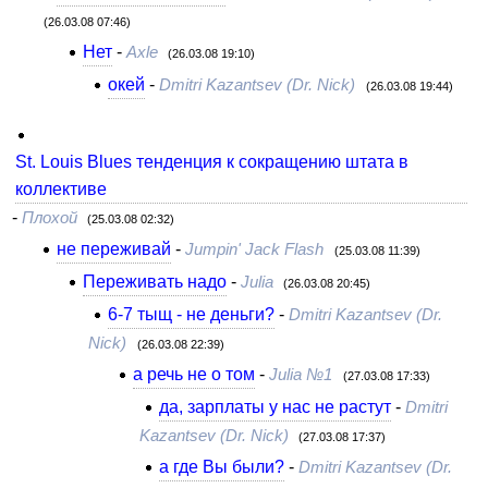
(26.03.08 07:46)
Нет
-
Axle
(26.03.08 19:10)
окей
-
Dmitri Kazantsev (Dr. Nick)
(26.03.08 19:44)
St. Louis Blues тенденция к сокращению штата в
коллективе
-
Плохой
(25.03.08 02:32)
не переживай
-
Jumpin' Jack Flash
(25.03.08 11:39)
Переживать надо
-
Julia
(26.03.08 20:45)
6-7 тыщ - не деньги?
-
Dmitri Kazantsev (Dr.
Nick)
(26.03.08 22:39)
а речь не о том
-
Julia №1
(27.03.08 17:33)
да, зарплаты у нас не растут
-
Dmitri
Kazantsev (Dr. Nick)
(27.03.08 17:37)
а где Вы были?
-
Dmitri Kazantsev (Dr.