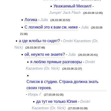
Уважаемый Михаил!
-
Jumpin' Jack Flash
(26.03.08 12:05)
Логика
-
Julia
(26.03.08 20:53)
С логикой это к вам см. ниже
-
Julia
(26.03.08
21:06)
а где жлобы-то сидят?
-
Dmitri Kazantsev (Dr.
Nick)
(26.03.08 07:48)
ой, неужто не знаете?
-
Julia
(26.03.08 20:41)
я люблю прямые разговоры
-
Dmitri
Kazantsev (Dr. Nick)
(26.03.08 22:37)
Список в студию. Страна должна знать
своих героев.
-
Игорь Г
(27.03.08 01:05)
да тут не только Юлия
-
Dmitri
Kazantsev (Dr. Nick)
(27.03.08 01:08)