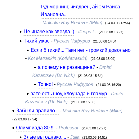
Гуд морнинг, чилдрен, ай эм Раиса
Ивановна...
-
Malcolm Ray Redriver (Mike)
(24.03.08 12:56)
Не иначе как звезда ;)
-
Игорь Г.
(21.03.08 13:27)
Тихий ужас
-
Руслан Чифуров
(21.03.08 14:34)
Если б тихий... Таки нет - громкий довольно
-
Kot Matraskin (KotMatraskin)
(21.03.08 15:09)
а почему не рязанщина?
-
Dmitri
Kazantsev (Dr. Nick)
(21.03.08 15:34)
Точно!
-
Руслан Чифуров
(21.03.08 16:20)
зато есть шоу, клоунада и гламур
-
Dmitri
Kazantsev (Dr. Nick)
(21.03.08 15:33)
Забыли правило...
-
Malcolm Ray Redriver (Mike)
(22.03.08 17:54)
Олимпиада 80 !!!
-
Professor
(23.03.08 12:27)
Злые вы однако....
-
Julia
(23.03.08 14:51)