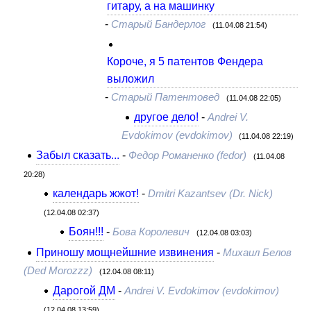
гитару, а на машинку
-
Старый Бандерлог
(11.04.08 21:54)
Короче, я 5 патентов Фендера
выложил
-
Старый Патентовед
(11.04.08 22:05)
другое дело!
-
Andrei V.
Evdokimov (evdokimov)
(11.04.08 22:19)
Забыл сказать...
-
Федор Романенко (fedor)
(11.04.08
20:28)
календарь жжот!
-
Dmitri Kazantsev (Dr. Nick)
(12.04.08 02:37)
Боян!!!
-
Бова Королевич
(12.04.08 03:03)
Приношу мощнейшние извинения
-
Михаил Белов
(Ded Morozzz)
(12.04.08 08:11)
Дарогой ДМ
-
Andrei V. Evdokimov (evdokimov)
(12.04.08 13:59)