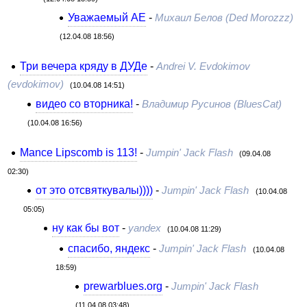
Уважаемый АЕ
-
Михаил Белов (Ded Morozzz)
(12.04.08 18:56)
Три вечера кряду в ДУДе
-
Andrei V. Evdokimov
(evdokimov)
(10.04.08 14:51)
видео со вторника!
-
Владимир Русинов (BluesCat)
(10.04.08 16:56)
Mance Lipscomb is 113!
-
Jumpin' Jack Flash
(09.04.08
02:30)
от это отсвяткувалы))))
-
Jumpin' Jack Flash
(10.04.08
05:05)
ну как бы вот
-
yandex
(10.04.08 11:29)
спасибо, яндекс
-
Jumpin' Jack Flash
(10.04.08
18:59)
prewarblues.org
-
Jumpin' Jack Flash
(11.04.08 03:48)