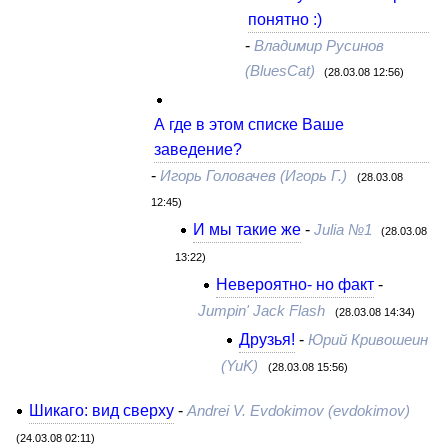
понятно :)
-
Владимир Русинов
(BluesCat)
(28.03.08 12:56)
А где в этом списке Ваше
заведение?
-
Игорь Головачев (Игорь Г.)
(28.03.08
12:45)
И мы такие же
-
Julia №1
(28.03.08
13:22)
Невероятно- но факт
-
Jumpin' Jack Flash
(28.03.08 14:34)
Друзья!
-
Юрий Кривошеин
(YuK)
(28.03.08 15:56)
Шикаго: вид сверху
-
Andrei V. Evdokimov (evdokimov)
(24.03.08 02:11)