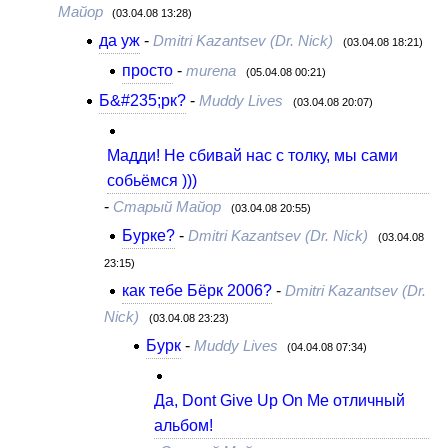
Майор
(03.04.08 13:28)
да уж
-
Dmitri Kazantsev (Dr. Nick)
(03.04.08 18:21)
просто
-
murena
(05.04.08 00:21)
Б&#235;рк?
-
Muddy Lives
(03.04.08 20:07)
Мадди! Не сбивай нас с толку, мы сами
собьёмся )))
-
Старый Майор
(03.04.08 20:55)
Бурке?
-
Dmitri Kazantsev (Dr. Nick)
(03.04.08
23:15)
как тебе Бёрк 2006?
-
Dmitri Kazantsev (Dr.
Nick)
(03.04.08 23:23)
Бурк
-
Muddy Lives
(04.04.08 07:34)
Да, Dont Give Up On Me отличный
альбом!