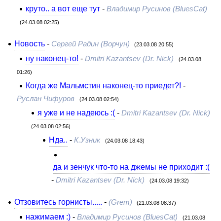
круто.. а вот еще тут
-
Владимир Русинов (BluesCat)
(24.03.08 02:25)
Новость
-
Сергей Радин (Ворчун)
(23.03.08 20:55)
ну наконец-то!
-
Dmitri Kazantsev (Dr. Nick)
(24.03.08
01:26)
Когда же Мальмстин наконец-то приедет?!
-
Руслан Чифуров
(24.03.08 02:54)
я уже и не надеюсь :(
-
Dmitri Kazantsev (Dr. Nick)
(24.03.08 02:56)
Нда..
-
К.Узник
(24.03.08 18:43)
да и зенчук что-то на джемы не приходит :(
-
Dmitri Kazantsev (Dr. Nick)
(24.03.08 19:32)
Отзовитесь горнисты.....
-
(Grem)
(21.03.08 08:37)
нажимаем :)
-
Владимир Русинов (BluesCat)
(21.03.08