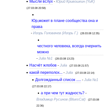
Мысли вслух
-
Юрий Кривошеин (YuK)
(27.03.08 20:58)
Юр,может в плане сообщества она и
права
-
Игорь Головачев (Игорь Г.)
(28.03.08 12:35)
честного человека, всегда очернить
можно
-
Julia №1
(28.03.08 13:23)
Насчёт жлобов
-
Julia
(27.03.08 21:57)
какой переполох...
-
Julia
(27.03.08 22:14)
Долгожданный список .....
-
Julia №1
(27.03.08 22:17)
а при чем тут жадность?
-
Владимир Русинов (BluesCat)
(27.03.08
22:36)