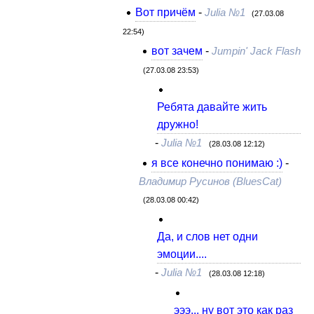
Вот причём
-
Julia №1
(27.03.08
22:54)
вот зачем
-
Jumpin' Jack Flash
(27.03.08 23:53)
Ребята давайте жить
дружно!
-
Julia №1
(28.03.08 12:12)
я все конечно понимаю :)
-
Владимир Русинов (BluesCat)
(28.03.08 00:42)
Да, и слов нет одни
эмоции....
-
Julia №1
(28.03.08 12:18)
эээ... ну вот это как раз