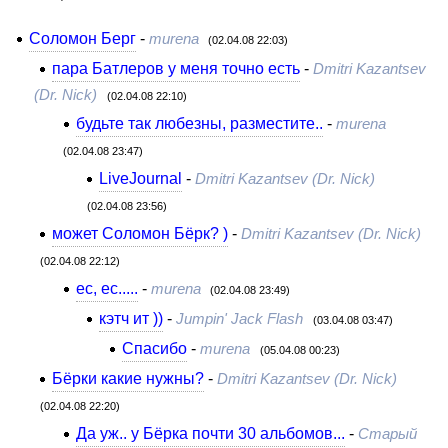
Соломон Берг
-
murena
(02.04.08 22:03)
пара Батлеров у меня точно есть
-
Dmitri Kazantsev
(Dr. Nick)
(02.04.08 22:10)
будьте так любезны, разместите..
-
murena
(02.04.08 23:47)
LiveJournal
-
Dmitri Kazantsev (Dr. Nick)
(02.04.08 23:56)
может Соломон Бёрк? )
-
Dmitri Kazantsev (Dr. Nick)
(02.04.08 22:12)
ес, ес.....
-
murena
(02.04.08 23:49)
кэтч ит ))
-
Jumpin' Jack Flash
(03.04.08 03:47)
Спасибо
-
murena
(05.04.08 00:23)
Бёрки какие нужны?
-
Dmitri Kazantsev (Dr. Nick)
(02.04.08 22:20)
Да уж.. у Бёрка почти 30 альбомов...
-
Старый