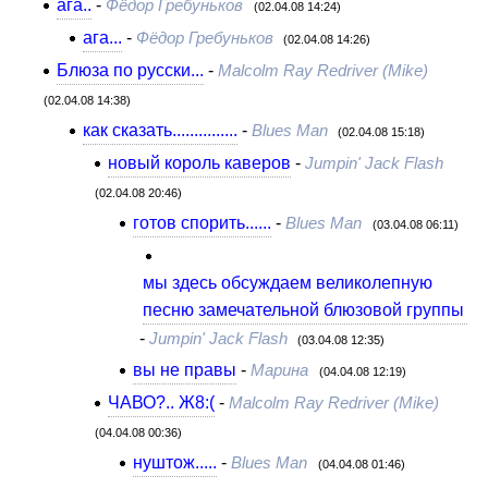
ага..
-
Фёдор Гребуньков
(02.04.08 14:24)
ага...
-
Фёдор Гребуньков
(02.04.08 14:26)
Блюза по русски...
-
Malcolm Ray Redriver (Mike)
(02.04.08 14:38)
как сказать...............
-
Blues Man
(02.04.08 15:18)
новый король каверов
-
Jumpin' Jack Flash
(02.04.08 20:46)
готов спорить......
-
Blues Man
(03.04.08 06:11)
мы здесь обсуждаем великолепную
песню замечательной блюзовой группы
-
Jumpin' Jack Flash
(03.04.08 12:35)
вы не правы
-
Марина
(04.04.08 12:19)
ЧАВО?.. Ж8:(
-
Malcolm Ray Redriver (Mike)
(04.04.08 00:36)
нуштож.....
-
Blues Man
(04.04.08 01:46)