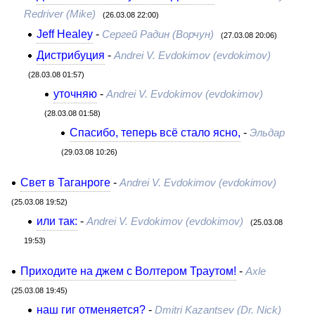
Redriver (Mike)
(26.03.08 22:00)
Jeff Healey
-
Сергей Радин (Ворчун)
(27.03.08 20:06)
Дистрибуция
-
Andrei V. Evdokimov (evdokimov)
(28.03.08 01:57)
уточняю
-
Andrei V. Evdokimov (evdokimov)
(28.03.08 01:58)
Спасибо, теперь всё стало ясно,
-
Эльдар
(29.03.08 10:26)
Свет в Таганроге
-
Andrei V. Evdokimov (evdokimov)
(25.03.08 19:52)
или так:
-
Andrei V. Evdokimov (evdokimov)
(25.03.08
19:53)
Приходите на джем с Волтером Траутом!
-
Axle
(25.03.08 19:45)
наш гиг отменяется?
-
Dmitri Kazantsev (Dr. Nick)