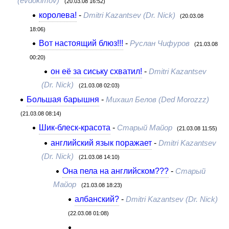
(evdokimov)
(20.03.08 16:52)
королева!
-
Dmitri Kazantsev (Dr. Nick)
(20.03.08
18:06)
Вот настоящий блюз!!!
-
Руслан Чифуров
(21.03.08
00:20)
он её за сиську схватил!
-
Dmitri Kazantsev
(Dr. Nick)
(21.03.08 02:03)
Большая барышня
-
Михаил Белов (Ded Morozzz)
(21.03.08 08:14)
Шик-блеск-красота
-
Старый Майор
(21.03.08 11:55)
английский язык поражает
-
Dmitri Kazantsev
(Dr. Nick)
(21.03.08 14:10)
Она пела на английском???
-
Старый
Майор
(21.03.08 18:23)
албанский?
-
Dmitri Kazantsev (Dr. Nick)
(22.03.08 01:08)