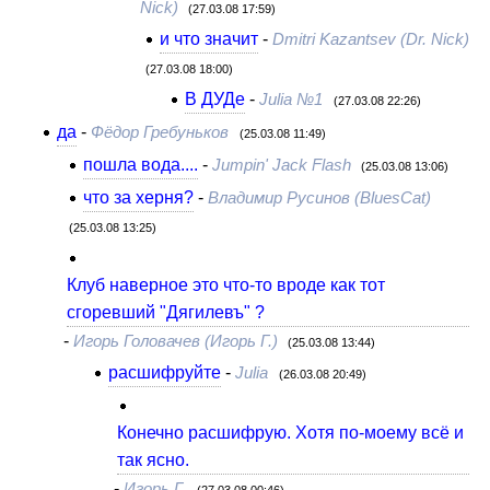
Nick)
(27.03.08 17:59)
и что значит
-
Dmitri Kazantsev (Dr. Nick)
(27.03.08 18:00)
В ДУДе
-
Julia №1
(27.03.08 22:26)
да
-
Фёдор Гребуньков
(25.03.08 11:49)
пошла вода....
-
Jumpin' Jack Flash
(25.03.08 13:06)
что за херня?
-
Владимир Русинов (BluesCat)
(25.03.08 13:25)
Клуб наверное это что-то вроде как тот
сгоревший "Дягилевъ" ?
-
Игорь Головачев (Игорь Г.)
(25.03.08 13:44)
расшифруйте
-
Julia
(26.03.08 20:49)
Конечно расшифрую. Хотя по-моему всё и
так ясно.
-
Игорь Г.
(27.03.08 00:46)