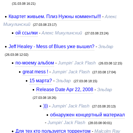
(31.03.08 16:21)
Квартет живьем. Плиз Нужны комменты!!!
-
Алекс
Микулинский
(27.03.08 23:17)
ой ссылки
-
Алекс Микулинский
(27.03.08 23:24)
Jeff Healey - Mess of Blues уже вышел?
-
Эльдар
(26.03.08 12:02)
по-моему альбом
-
Jumpin' Jack Flash
(26.03.08 12:15)
great mess !
-
Jumpin' Jack Flash
(27.03.08 17:04)
15 марта?
-
Эльдар
(27.03.08 18:15)
Release Date Apr 22, 2008
-
Эльдар
(27.03.08 18:26)
)))
-
Jumpin' Jack Flash
(27.03.08 20:13)
обнаружен концертный материал
-
Jumpin' Jack Flash
(28.03.08 00:01)
Для тех кто пользуется торрентом
-
Malcolm Ray