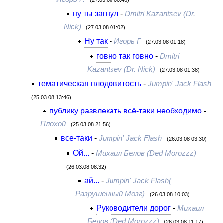
ну ты загнул
-
Dmitri Kazantsev (Dr.
Nick)
(27.03.08 01:02)
Ну так
-
Игорь Г
(27.03.08 01:18)
говно так говно
-
Dmitri
Kazantsev (Dr. Nick)
(27.03.08 01:38)
тематическая плодовитость
-
Jumpin' Jack Flash
(25.03.08 13:46)
публику развлекать всё-таки необходимо
-
Плохой
(25.03.08 21:56)
все-таки
-
Jumpin' Jack Flash
(26.03.08 03:30)
Ой...
-
Михаил Белов (Ded Morozzz)
(26.03.08 08:32)
ай...
-
Jumpin' Jack Flash(
Разрушенный Мозг)
(26.03.08 10:03)
Руководители дорог
-
Михаил
Белов (Ded Morozzz)
(26.03.08 11:17)