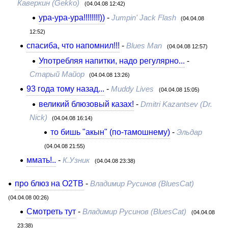
Каверкин (Gekko)
(04.04.08 12:42)
ура-ура-ура!!!!!!!!))
-
Jumpin' Jack Flash
(04.04.08
12:52)
спасиба, что напомнил!!!
-
Blues Man
(04.04.08 12:57)
Употребляя напитки, надо регулярно...
-
Старый Майор
(04.04.08 13:26)
93 года тому назад...
-
Muddy Lives
(04.04.08 15:05)
великий блюзовый казах!
-
Dmitri Kazantsev (Dr.
Nick)
(04.04.08 16:14)
то бишь "акын" (по-тамошнему)
-
Эльдар
(04.04.08 21:55)
ммать!..
-
К.Узник
(04.04.08 23:38)
про блюз на О2ТВ
-
Владимир Русинов (BluesCat)
(04.04.08 00:26)
Смотреть тут
-
Владимир Русинов (BluesCat)
(04.04.08
23:38)