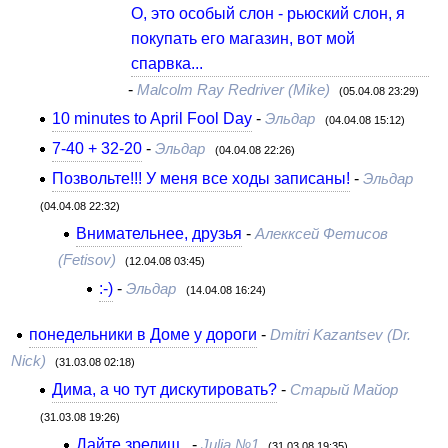
О, это особый слон - рьюский слон, я
покупать его магазин, вот мой
спарвка...
-
Malcolm Ray Redriver (Mike)
(05.04.08 23:29)
10 minutes to April Fool Day
-
Эльдар
(04.04.08 15:12)
7-40 + 32-20
-
Эльдар
(04.04.08 22:26)
Позвольте!!! У меня все ходы записаны!
-
Эльдар
(04.04.08 22:32)
Внимательнее, друзья
-
Алекксей Фетисов
(Fetisov)
(12.04.08 03:45)
:-)
-
Эльдар
(14.04.08 16:24)
понедельники в Доме у дороги
-
Dmitri Kazantsev (Dr.
Nick)
(31.03.08 02:18)
Дима, а чо тут дискутировать?
-
Старый Майор
(31.03.08 19:26)
Дайте зрелищ..
-
Julia №1
(31.03.08 19:35)