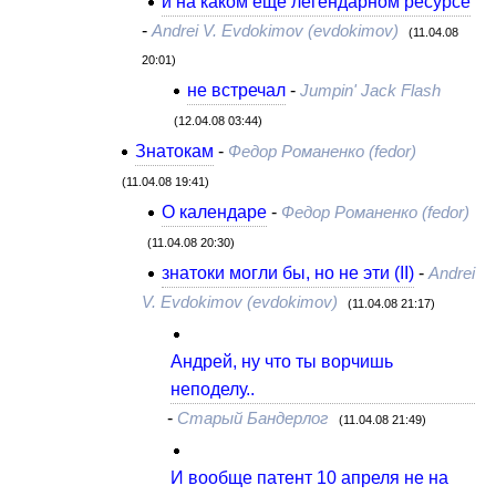
и на каком еще легендарном ресурсе
-
Andrei V. Evdokimov (evdokimov)
(11.04.08
20:01)
не встречал
-
Jumpin' Jack Flash
(12.04.08 03:44)
Знатокам
-
Федор Романенко (fedor)
(11.04.08 19:41)
О календаре
-
Федор Романенко (fedor)
(11.04.08 20:30)
знатоки могли бы, но не эти (II)
-
Andrei
V. Evdokimov (evdokimov)
(11.04.08 21:17)
Андрей, ну что ты ворчишь
неподелу..
-
Старый Бандерлог
(11.04.08 21:49)
И вообще патент 10 апреля не на