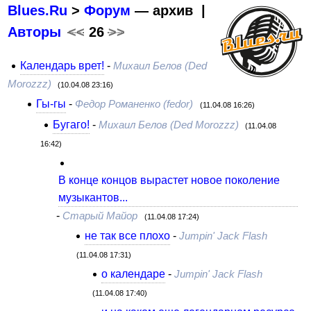
Blues.Ru
>
Форум
— архив |
Авторы
<<
26
>>
Календарь врет!
-
Михаил Белов (Ded
Morozzz)
(10.04.08 23:16)
Гы-гы
-
Федор Романенко (fedor)
(11.04.08 16:26)
Бугаго!
-
Михаил Белов (Ded Morozzz)
(11.04.08
16:42)
В конце концов вырастет новое поколение
музыкантов...
-
Старый Майор
(11.04.08 17:24)
не так все плохо
-
Jumpin' Jack Flash
(11.04.08 17:31)
о календаре
-
Jumpin' Jack Flash
(11.04.08 17:40)