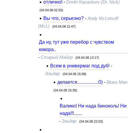
отлично!
-
Dmitri Kazantsev (Dr. Nick)
(04.04.08 02:55)
Вы что, серьезно?
-
Andy McLetsoff
(McL)
(04.04.08 11:47)
Да ну, тут уже перебор с чувством
юмора..
-
Старый Майор
(04.04.08 13:17)
Всем в универмаг под дуб!
-
Эльдар
(04.04.08 15:08)
делается.................:0)
-
Blues Man
(04.04.08 15:35)
Валико! Ни нада биноколь! Ни
нада!!!.......
-
Эльдар
(04.04.08 22:03)