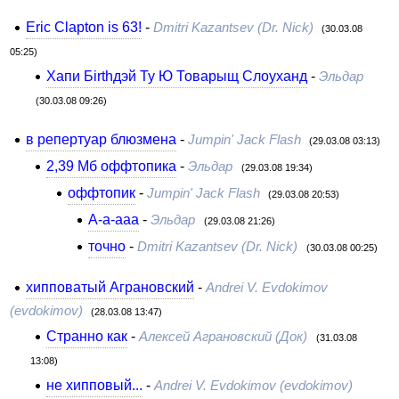
Eric Clapton is 63!
-
Dmitri Kazantsev (Dr. Nick)
(30.03.08
05:25)
Хапи Бirthдэй Ту Ю Товарыщ Слоуханд
-
Эльдар
(30.03.08 09:26)
в репертуар блюзмена
-
Jumpin' Jack Flash
(29.03.08 03:13)
2,39 Мб оффтопика
-
Эльдар
(29.03.08 19:34)
оффтопик
-
Jumpin' Jack Flash
(29.03.08 20:53)
А-а-ааа
-
Эльдар
(29.03.08 21:26)
точно
-
Dmitri Kazantsev (Dr. Nick)
(30.03.08 00:25)
хипповатый Аграновский
-
Andrei V. Evdokimov
(evdokimov)
(28.03.08 13:47)
Странно как
-
Алексей Аграновский (Док)
(31.03.08
13:08)
не хипповый...
-
Andrei V. Evdokimov (evdokimov)