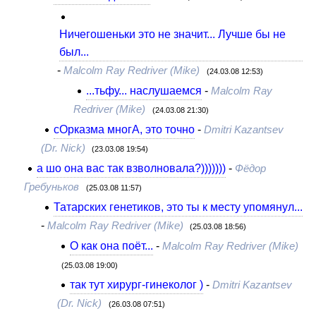
Ничегошеньки это не значит... Лучше бы не
был...
-
Malcolm Ray Redriver (Mike)
(24.03.08 12:53)
...тьфу... наслушаемся
-
Malcolm Ray
Redriver (Mike)
(24.03.08 21:30)
сОрказма многА, это точно
-
Dmitri Kazantsev
(Dr. Nick)
(23.03.08 19:54)
а шо она вас так взволновала?)))))))
-
Фёдор
Гребуньков
(25.03.08 11:57)
Татарских генетиков, это ты к месту упомянул...
-
Malcolm Ray Redriver (Mike)
(25.03.08 18:56)
О как она поёт...
-
Malcolm Ray Redriver (Mike)
(25.03.08 19:00)
так тут хирург-гинеколог )
-
Dmitri Kazantsev
(Dr. Nick)
(26.03.08 07:51)