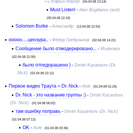
-
Старый Майор
(04.04.08 13:14)
Must Listen!
-
Alex Bogdanov (avb)
(05.04.08 22:18)
Solomon Burke
-
Александр
(13.04.08 22:53)
ооооо.....цензура..
-
Фёдор Гребуньков
(02.04.08 14:22)
Сообщение было отмодерировано...
-
Moderator
(02.04.08 21:00)
было отпедорашено )
-
Dmitri Kazantsev (Dr.
Nick)
(02.04.08 22:12)
Первое видео Траута + Dr. Nick
-
Axle
(01.04.08 01:25)
Dr. Nick - это название группы :)
-
Dmitri Kazantsev
(Dr. Nick)
(01.04.08 06:02)
там ошибку поправь
-
Dmitri Kazantsev (Dr. Nick)
(01.04.08 07:13)
OK
-
Axle
(01.04.08 20:36)