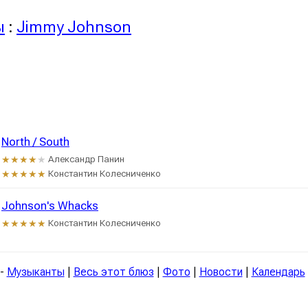
ы
:
Jimmy Johnson
North / South
Александр Панин
★★★★
★
Константин Колесниченко
★★★★★
Johnson's Whacks
Константин Колесниченко
★★★★★
-
Музыканты
|
Весь этот блюз
|
Фото
|
Новости
|
Календарь