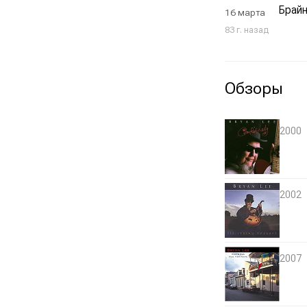
Брайн
16 марта
83 г. назад
Обзоры
2000
2002
2007