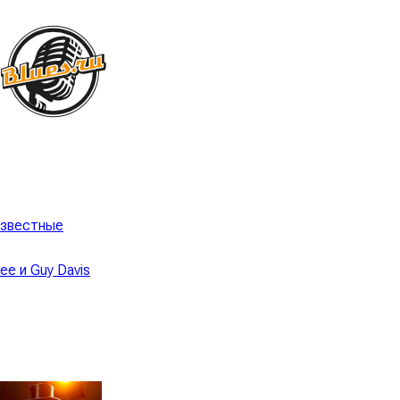
известные
ee и Guy Davis