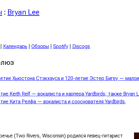
ы
:
Bryan Lee
|
Календарь
|
Обзоры
|
Spotify
|
Discogs
блюз
летие Хьюстона Стэкхауса и 120-летие Эстер Бигеу — мало
тие Keith Relf — вокалиста и харпера Yardbirds; также Bryan L
тие Кита Релфа — вокалиста и сооснователя Yardbirds.
речье (Two Rivers, Wisconsin) родился певец-гитарист