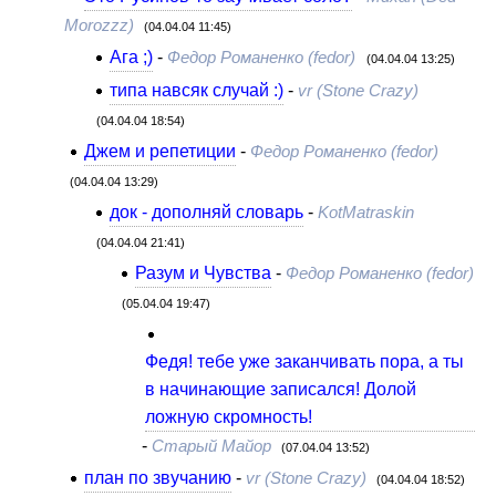
Morozzz)
(04.04.04 11:45)
Ага ;)
-
Федор Романенко (fedor)
(04.04.04 13:25)
типа навсяк случай :)
-
vr (Stone Crazy)
(04.04.04 18:54)
Джем и репетиции
-
Федор Романенко (fedor)
(04.04.04 13:29)
док - дополняй словарь
-
KotMatraskin
(04.04.04 21:41)
Разум и Чувства
-
Федор Романенко (fedor)
(05.04.04 19:47)
Федя! тебе уже заканчивать пора, а ты
в начинающие записался! Долой
ложную скромность!
-
Старый Майор
(07.04.04 13:52)
план по звучанию
-
vr (Stone Crazy)
(04.04.04 18:52)