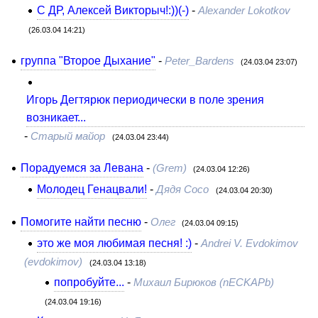
С ДР, Алексей Викторыч!:))(-)
-
Alexander Lokotkov
(26.03.04 14:21)
группа "Второе Дыхание"
-
Peter_Bardens
(24.03.04 23:07)
Игорь Дегтярюк периодически в поле зрения
возникает...
-
Старый майор
(24.03.04 23:44)
Порадуемся за Левана
-
(Grem)
(24.03.04 12:26)
Молодец Генацвали!
-
Дядя Сосо
(24.03.04 20:30)
Помогите найти песню
-
Олег
(24.03.04 09:15)
это же моя любимая песня! :)
-
Andrei V. Evdokimov
(evdokimov)
(24.03.04 13:18)
попробуйте...
-
Михаил Бирюков (nECKAPb)
(24.03.04 19:16)