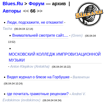
Blues.Ru
>
Форум
— архив |
Авторы
<<
66
>>
Люди, подскажите, не откажите!
-
Tasha
(06.04.04 12:14)
Внимательней смотрите сайт.....
-
(Grem)
(06.04.04
13:52)
МОСКОВСКИЙ КОЛЛЕДЖ ИМПРОВИЗАЦИОННОЙ
МУЗЫКИ
-
Anton Klepikov (Antokha)
(06.04.04 16:22)
Видел журнал о блюзе на Горбушке
-
Валентин
(06.04.04 10:24)
где почитать грамотные рецензии?
-
Andrei V.
Evdokimov (evdokimov)
(06.04.04 04:34)