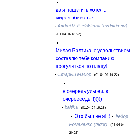
да я пошутить хотел...
миролюбиво так
-
Andrei V. Evdokimov (evdokimov)
(01.04.04 18:52)
Милая Балтика, с удвольствием
составлю тебе компанию
прогуляться по плацу!
-
Старый Майор
(01.04.04 19:22)
в очередь уиы еи, в
очереееедь!!!)))))
-
baltika
(01.04.04 19:28)
Это был не я! ;)
-
Федор
Романенко (fedor)
(01.04.04
20:25)