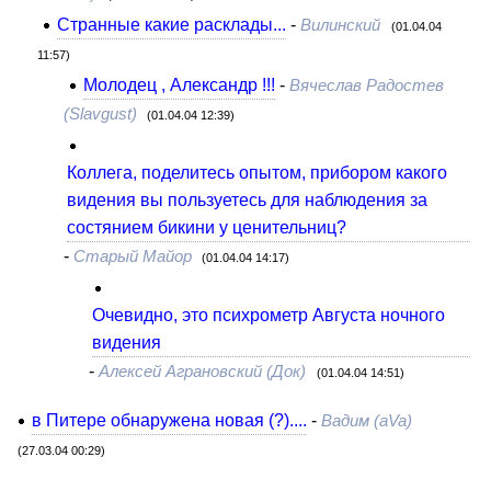
Странные какие расклады...
-
Вилинский
(01.04.04
11:57)
Молодец , Александр !!!
-
Вячеслав Радостев
(Slavgust)
(01.04.04 12:39)
Коллега, поделитесь опытом, прибором какого
видения вы пользуетесь для наблюдения за
состянием бикини у ценительниц?
-
Старый Майор
(01.04.04 14:17)
Очевидно, это психрометр Августа ночного
видения
-
Алексей Аграновский (Док)
(01.04.04 14:51)
в Питере обнаружена новая (?)....
-
Вадим (aVa)
(27.03.04 00:29)