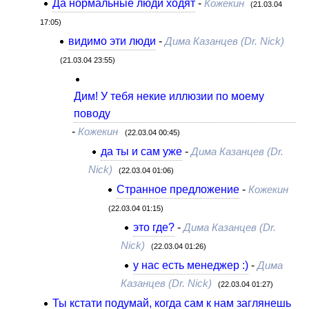
Да нормальные люди ходят
-
Кожекин
(21.03.04
17:05)
видимо эти люди
-
Дима Казанцев (Dr. Nick)
(21.03.04 23:55)
Дим! У тебя некие иллюзии по моему
поводу
-
Кожекин
(22.03.04 00:45)
да ты и сам уже
-
Дима Казанцев (Dr.
Nick)
(22.03.04 01:06)
Странное предложение
-
Кожекин
(22.03.04 01:15)
это где?
-
Дима Казанцев (Dr.
Nick)
(22.03.04 01:26)
у нас есть менеджер :)
-
Дима
Казанцев (Dr. Nick)
(22.03.04 01:27)
Ты кстати подумай, когда сам к нам заглянешь