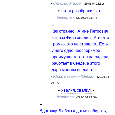
-
Старый Майор
(29.03.04 23:31)
вот и разобрались :)
-
beamman
(29.03.04 23:47)
Как странно...А мне Петрович
как раз Фила хвалил...А то-что
громко, это не страшно...Есть
у него одно неоспоримое
преимущество - он на лидера
работает в бенде, а этого
дара многим не дано....
-
Юрий Каверкин(Gekko)
(29.03.04
23:37)
хвалил, хвалил,
-
beamman
(29.03.04 23:56)
Вдогонку. Люблю я досье собирать,