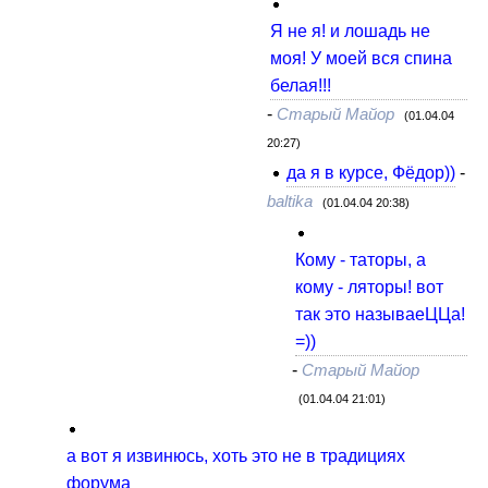
Я не я! и лошадь не
моя! У моей вся спина
белая!!!
-
Старый Майор
(01.04.04
20:27)
да я в курсе, Фёдор))
-
baltika
(01.04.04 20:38)
Кому - таторы, а
кому - ляторы! вот
так это называеЦЦа!
=))
-
Старый Майор
(01.04.04 21:01)
а вот я извинюсь, хоть это не в традициях
форума