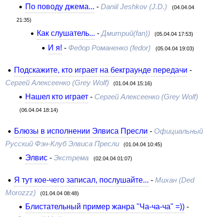
По поводу джема...
-
Daniil Jeshkov (J.D.)
(04.04.04
21:35)
Как слушатель...
-
Дмитрий(fan))
(05.04.04 17:53)
И я!
-
Федор Романенко (fedor)
(05.04.04 19:03)
Подскажите, кто играет на бекграунде передачи
-
Сергей Алексеенко (Grey Wolf)
(01.04.04 15:16)
Нашел кто играет
-
Сергей Алексеенко (Grey Wolf)
(06.04.04 18:14)
Блюзы в исполнении Элвиса Пресли
-
Официальный
Русский Фэн-Клуб Элвиса Пресли
(01.04.04 10:45)
Элвис
-
Экстрема
(02.04.04 01:07)
Я тут кое-чего записал, послушайте...
-
Михан (Ded
Morozzz)
(01.04.04 08:48)
Блистательный пример жанра "Ча-ча-ча" =))
-