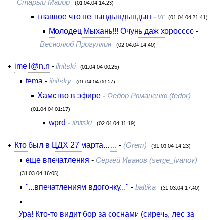
Старый Майор
(01.04.04 14:23)
главное что не тындындындын
-
vr
(01.04.04 21:41)
Молодец Мыхань!!! Очунь даж хоросссо
-
Веснолюб Прогулкин
(02.04.04 14:40)
imeil@n.n
-
ilnitski
(01.04.04 00:25)
tema
-
ilnitsky
(01.04.04 00:27)
Хамство в эфире
-
Федор Романенко (fedor)
(01.04.04 01:17)
wprd
-
ilnitski
(02.04.04 11:19)
Кто был в ЦДХ 27 марта.......
-
(Grem)
(31.03.04 14:23)
еще впечатления
-
Сергей Иванов (serge_ivanov)
(31.03.04 16:05)
"...впечатлениям вдогонку..."
-
baltika
(31.03.04 17:40)
Ура! Кто-то видит бор за соснами (сиречь, лес за