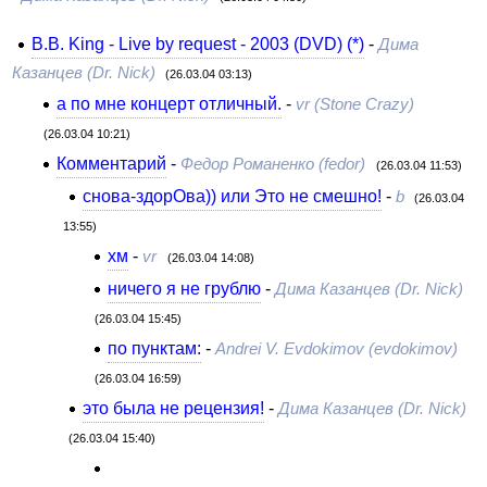
B.B. King - Live by request - 2003 (DVD) (*)
-
Дима
Казанцев (Dr. Nick)
(26.03.04 03:13)
а по мне концерт отличный.
-
vr (Stone Crazy)
(26.03.04 10:21)
Комментарий
-
Федор Романенко (fedor)
(26.03.04 11:53)
снова-здорОва)) или Это не смешно!
-
b
(26.03.04
13:55)
хм
-
vr
(26.03.04 14:08)
ничего я не грублю
-
Дима Казанцев (Dr. Nick)
(26.03.04 15:45)
по пунктам:
-
Andrei V. Evdokimov (evdokimov)
(26.03.04 16:59)
это была не рецензия!
-
Дима Казанцев (Dr. Nick)
(26.03.04 15:40)