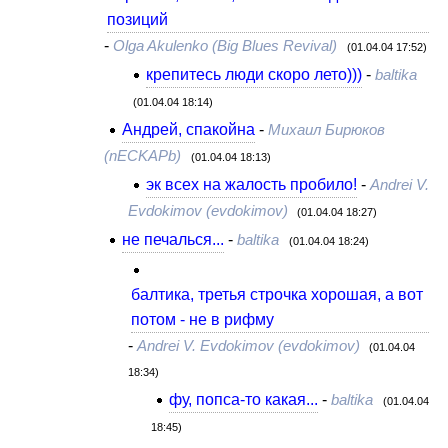
позиций
-
Olga Akulenko (Big Blues Revival)
(01.04.04 17:52)
крепитесь люди скоро лето)))
-
baltika
(01.04.04 18:14)
Андрей, спакойна
-
Михаил Бирюков
(nECKAPb)
(01.04.04 18:13)
эк всех на жалость пробило!
-
Andrei V.
Evdokimov (evdokimov)
(01.04.04 18:27)
не печалься...
-
baltika
(01.04.04 18:24)
балтика, третья строчка хорошая, а вот
потом - не в рифму
-
Andrei V. Evdokimov (evdokimov)
(01.04.04
18:34)
фу, попса-то какая...
-
baltika
(01.04.04
18:45)