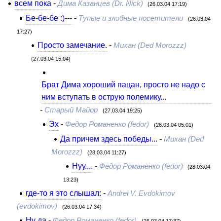
всем пока
-
Дима Казанцев (Dr. Nick)
(26.03.04 17:19)
Бе-бе-бе :)---
-
Тупые и злобные посетители
(26.03.04
17:27)
Просто замечание.
-
Михан (Ded Morozzz)
(27.03.04 15:04)
Брат Дима хороший пацан, просто не надо с
ним вступать в острую полемику...
-
Старый Майор
(27.03.04 19:25)
Эх
-
Федор Романенко (fedor)
(28.03.04 05:01)
Да причем здесь победы...
-
Михан (Ded
Morozzz)
(28.03.04 11:27)
Нуу....
-
Федор Романенко (fedor)
(28.03.04
13:23)
где-то я это слышал:
-
Andrei V. Evdokimov
(evdokimov)
(26.03.04 17:34)
Ну да
-
Федор Романенко (fedor)
(26.03.04 17:37)