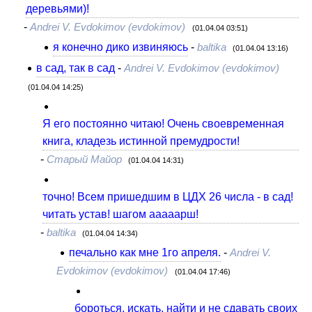
деревьями)!
-
Andrei V. Evdokimov (evdokimov)
(01.04.04 03:51)
я конечно дико извиняюсь
-
baltika
(01.04.04 13:16)
в сад, так в сад
-
Andrei V. Evdokimov (evdokimov)
(01.04.04 14:25)
Я его постоянно читаю! Очень своевременная
книга, кладезь истинной премудрости!
-
Старый Майор
(01.04.04 14:31)
точно! Всем пришедшим в ЦДХ 26 числа - в сад!
читать устав! шагом ааааарш!
-
baltika
(01.04.04 14:34)
печально как мне 1го апреля.
-
Andrei V.
Evdokimov (evdokimov)
(01.04.04 17:46)
бороться, искать, найти и не сдавать своих