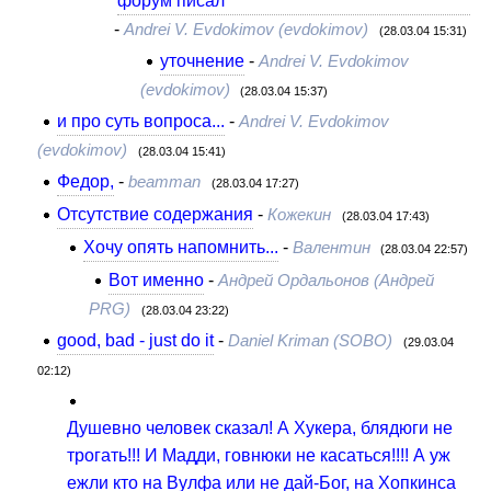
-
Andrei V. Evdokimov (evdokimov)
(28.03.04 15:31)
уточнение
-
Andrei V. Evdokimov
(evdokimov)
(28.03.04 15:37)
и про суть вопроса...
-
Andrei V. Evdokimov
(evdokimov)
(28.03.04 15:41)
Федор,
-
beamman
(28.03.04 17:27)
Отсутствие содержания
-
Кожекин
(28.03.04 17:43)
Хочу опять напомнить...
-
Валентин
(28.03.04 22:57)
Вот именно
-
Андрей Ордальонов (Андрей
PRG)
(28.03.04 23:22)
good, bad - just do it
-
Daniel Kriman (SOBO)
(29.03.04
02:12)
Душевно человек сказал! А Хукера, блядюги не
трогать!!! И Мадди, говнюки не касаться!!!! А уж
ежли кто на Вулфа или не дай-Бог, на Хопкинса