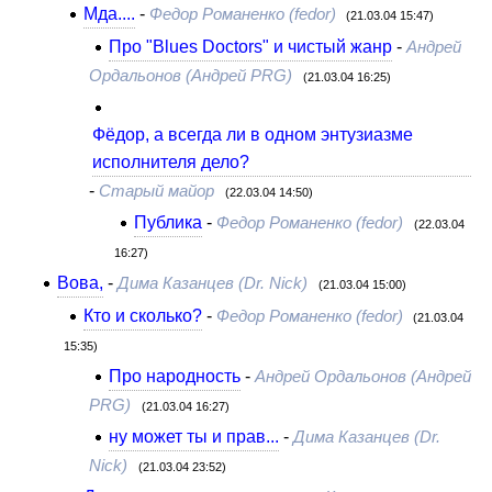
Мда....
-
Федор Романенко (fedor)
(21.03.04 15:47)
Про "Blues Doctors" и чистый жанр
-
Андрей
Ордальонов (Андрей PRG)
(21.03.04 16:25)
Фёдор, а всегда ли в одном энтузиазме
исполнителя дело?
-
Старый майор
(22.03.04 14:50)
Публика
-
Федор Романенко (fedor)
(22.03.04
16:27)
Вова,
-
Дима Казанцев (Dr. Nick)
(21.03.04 15:00)
Кто и сколько?
-
Федор Романенко (fedor)
(21.03.04
15:35)
Про народность
-
Андрей Ордальонов (Андрей
PRG)
(21.03.04 16:27)
ну может ты и прав...
-
Дима Казанцев (Dr.
Nick)
(21.03.04 23:52)