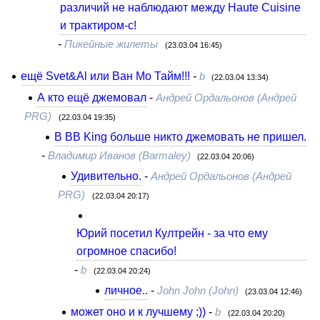
различий не наблюдают между Haute Cuisine
и трактиром-с!
-
Пикейные жилеты
(23.03.04 16:45)
ещё Svet&Al или Ван Мо Тайм!!!
-
b
(22.03.04 13:34)
А кто ещё джемовал
-
Андрей Ордальонов (Андрей
PRG)
(22.03.04 19:35)
В BB King больше никто джемовать не пришел.
-
Владимир Иванов (Barmaley)
(22.03.04 20:06)
Удивительно.
-
Андрей Ордальонов (Андрей
PRG)
(22.03.04 20:17)
Юрий посетил Култрейн - за что ему
огромное спасибо!
-
b
(22.03.04 20:24)
личное..
-
John John (John)
(23.03.04 12:46)
может оно и к лучшему ;))
-
b
(22.03.04 20:20)