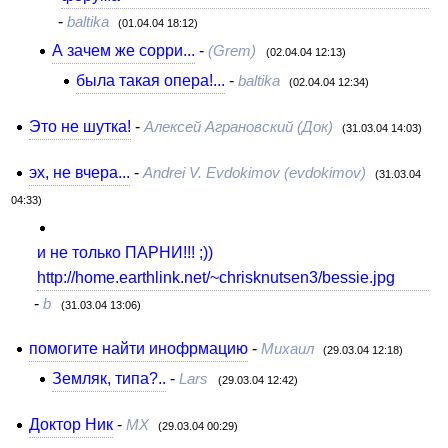
-
baltika
(01.04.04 18:12)
А зачем же сорри...
-
(Grem)
(02.04.04 12:13)
была такая опера!...
-
baltika
(02.04.04 12:34)
Это не шутка!
-
Алексей Аграновский (Док)
(31.03.04 14:03)
эх, не вчера...
-
Andrei V. Evdokimov (evdokimov)
(31.03.04
04:33)
и не только ПАРНИ!!! ;))
http://home.earthlink.net/~chrisknutsen3/bessie.jpg
-
b
(31.03.04 13:06)
помогите найти инофрмацию
-
Михаил
(29.03.04 12:18)
Земляк, типа?..
-
Lars
(29.03.04 12:42)
Доктор Ник
-
MX
(29.03.04 00:29)