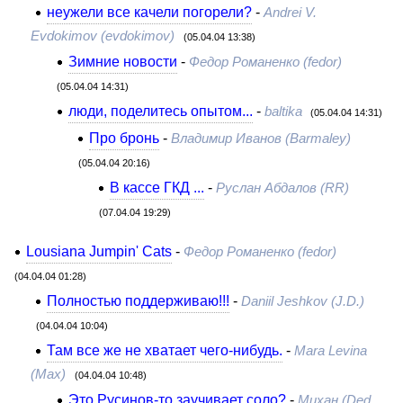
неужели все качели погорели?
-
Andrei V.
Evdokimov (evdokimov)
(05.04.04 13:38)
Зимние новости
-
Федор Романенко (fedor)
(05.04.04 14:31)
люди, поделитесь опытом...
-
baltika
(05.04.04 14:31)
Про бронь
-
Владимир Иванов (Barmaley)
(05.04.04 20:16)
В кассе ГКД ...
-
Руслан Абдалов (RR)
(07.04.04 19:29)
Lousiana Jumpin' Cats
-
Федор Романенко (fedor)
(04.04.04 01:28)
Полностью поддерживаю!!!
-
Daniil Jeshkov (J.D.)
(04.04.04 10:04)
Там все же не хватает чего-нибудь.
-
Mara Levina
(Max)
(04.04.04 10:48)
Это Русинов-то заучивает соло?
-
Михан (Ded