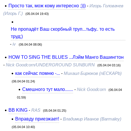
Просто так, мож кому интересно ;)))
-
Игорь Головачев
(Игорь Г.)
(05.04.04 19:43)
Не пропадёт Ваш скорбный труп...тьфу.. то есть
труд;)
-
iv
(06.04.04 08:06)
HOW TO SING THE BLUES ...Лэйм Манго Вашингтон
-
Nick Goodcorn/UNDERGROUND SUNBURN
(05.04.04 03:16)
как сейчас помню -...
-
Михаил Бирюков (nECKAPb)
(06.04.04 01:24)
Смешного тут мало.......
-
Nick Goodcorn
(06.04.04
01:59)
BB KING
-
RAS
(05.04.04 01:25)
Вправду приезжает!
-
Владимир Иванов (Barmaley)
(05.04.04 10:40)