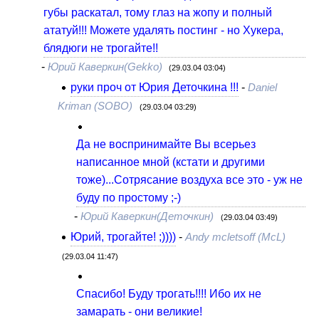
губы раскатал, тому глаз на жопу и полный
ататуй!!! Можете удалять постинг - но Хукера,
блядюги не трогайте!!
-
Юрий Каверкин(Gekko)
(29.03.04 03:04)
руки проч от Юрия Деточкина !!!
-
Daniel
Kriman (SOBO)
(29.03.04 03:29)
Да не воспринимайте Вы всерьез
написанное мной (кстати и другими
тоже)...Сотрясание воздуха все это - уж не
буду по простому ;-)
-
Юрий Каверкин(Деточкин)
(29.03.04 03:49)
Юрий, трогайте! ;))))
-
Andy mcletsoff (McL)
(29.03.04 11:47)
Спасибо! Буду трогать!!!! Ибо их не
замарать - они великие!