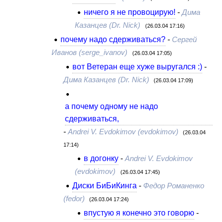
ничего я не провоцирую!
-
Дима
Казанцев (Dr. Nick)
(26.03.04 17:16)
почему надо сдерживаться?
-
Сергей
Иванов (serge_ivanov)
(26.03.04 17:05)
вот Ветеран еще хуже выругался :)
-
Дима Казанцев (Dr. Nick)
(26.03.04 17:09)
а почему одному не надо
сдерживаться,
-
Andrei V. Evdokimov (evdokimov)
(26.03.04
17:14)
в догонку
-
Andrei V. Evdokimov
(evdokimov)
(26.03.04 17:45)
Диски БиБиКинга
-
Федор Романенко
(fedor)
(26.03.04 17:24)
впустую я конечно это говорю
-