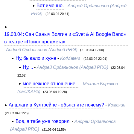
Вот именно.
-
Андрей Ордальонов (Андрей
PRG)
(22.03.04 20:41)
19.03.04: Сан Саныч Волгин и «Svet & Al Boogie Band»
в театре «Поиск предмета»
-
Андрей Ордальонов (Андрей PRG)
(21.03.04 12:00)
Ну, бывало и хуже
-
KotMaters
(22.03.04 22:01)
Ну, ..
-
Андрей Ордальонов (Андрей PRG)
(22.03.04
22:52)
моё нежное отношение...
-
Михаил Бирюков
(nECKAPb)
(23.03.04 19:28)
Аншлаги в Култрейне - объясните почему?
-
Кожекин
(21.03.04 01:26)
Вов, я тебе уже говорил,
-
Андрей Ордальонов
(Андрей PRG)
(21.03.04 11:59)