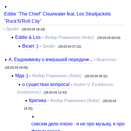
Eddie "The Chief" Clearwater feat. Los Straitjackets
"Rock'N'Roll City"
-
Spoiler
(28.03.04 18:18)
Eddie & Los
-
Федор Романенко (fedor)
(29.03.04 00:03)
Везет :)
-
Spoiler
(29.03.04 07:22)
А. Евдокимову о вчерашей передаче...
-
Beammen
(28.03.04 04:05)
Мда ;)
-
Федор Романенко (fedor)
(28.03.04 05:11)
о существах вопроса!
-
Andrei V. Evdokimov
(evdokimov)
(28.03.04 12:43)
Критика
-
Федор Романенко (fedor)
(28.03.04
14:25)
совсем дело плохо - я не про музыку, я про
форум писал