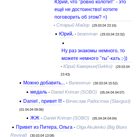
Юрий, что "ровно колотит" - это
ещё не достоинство! хотите
поговорить об этом? =)
-
Старый Майор
(29.03.04 23:16)
Юрий,
-
beamman
(29.03.04 23:32)
Ну раз знакомы немного, то
можете немного "ты"-кать ;-))
-
Юрий Каверкин(Gekko)
(29.03.04
23:43)
Можно добавить...
-
Валентин
(30.03.04 15:52)
медаль
-
Daniel Kriman (SOBO)
(05.04.04 04:07)
Daniel , привет !!!
-
Вячеслав Радостев (Slavgust)
(01.04.04 09:06)
ЖЖ
-
Daniel Kriman (SOBO)
(05.04.04 04:04)
Привет из Питера, Ольга
-
Olga Akulenko (Big Blues
Revival)
(30.03.04 13:08)