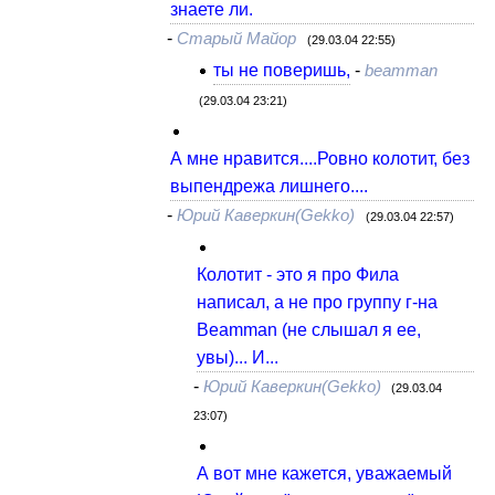
знаете ли.
-
Старый Майор
(29.03.04 22:55)
ты не поверишь,
-
beamman
(29.03.04 23:21)
А мне нравится....Ровно колотит, без
выпендрежа лишнего....
-
Юрий Каверкин(Gekko)
(29.03.04 22:57)
Колотит - это я про Фила
написал, а не про группу г-на
Beamman (не слышал я ее,
увы)... И...
-
Юрий Каверкин(Gekko)
(29.03.04
23:07)
А вот мне кажется, уважаемый