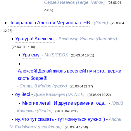
Сергей Иванов (serge_ivanov)
(26.03.04
23:05)
Поздравляю Алексея Меринова с HB
-
(Grem)
(25.03.04
12:27)
Ура-ура! Алексею,
-
Владимир Иванов (Barmaley)
(25.03.04 14:16)
Ура ему!
-
MUSICBOX
(25.03.04 16:51)
Алексей! Делай жизнь веселей! ну и это.. держи
кисть бодрей!
-
Старый Майор (gypsy)
(25.03.04 21:37)
оу йес!
-
Дима Казанцев (Dr. Nick)
(25.03.04 19:22)
Многие лета!!! И другие времена года...
-
Юрий
Каверкин (Gekko)
(26.03.04 00:36)
ну, что тут сказать - тут чокнуться нужно :)
-
Andrei
V. Evdokimov (evdokimov)
(26.03.04 12:50)