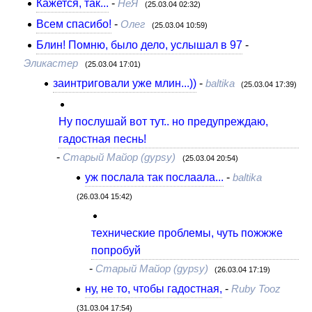
Кажется, так...
-
НеЯ
(25.03.04 02:32)
Всем спасибо!
-
Олег
(25.03.04 10:59)
Блин! Помню, было дело, услышал в 97
-
Эликастер
(25.03.04 17:01)
заинтриговали уже млин...))
-
baltika
(25.03.04 17:39)
Ну послушай вот тут.. но предупреждаю,
гадостная песнь!
-
Старый Майор (gypsy)
(25.03.04 20:54)
уж послала так послаала...
-
baltika
(26.03.04 15:42)
технические проблемы, чуть пожжже
попробуй
-
Старый Майор (gypsy)
(26.03.04 17:19)
ну, не то, чтобы гадостная,
-
Ruby Tooz
(31.03.04 17:54)