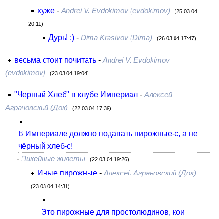
хуже
-
Andrei V. Evdokimov (evdokimov)
(25.03.04
20:11)
Дурь! ;)
-
Dima Krasivov (Dima)
(26.03.04 17:47)
весьма стоит почитать
-
Andrei V. Evdokimov
(evdokimov)
(23.03.04 19:04)
"Черный Хлеб" в клубе Империал
-
Алексей
Аграновский (Док)
(22.03.04 17:39)
В Империале должно подавать пирожные-с, а не
чёрный хлеб-с!
-
Пикейные жилеты
(22.03.04 19:26)
Иные пирожные
-
Алексей Аграновский (Док)
(23.03.04 14:31)
Это пирожные для простолюдинов, кои