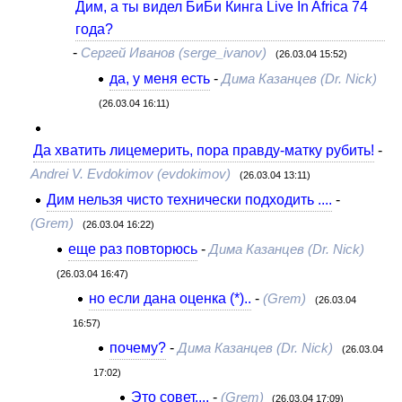
Дим, а ты видел БиБи Кинга Live In Africa 74
года?
-
Сергей Иванов (serge_ivanov)
(26.03.04 15:52)
да, у меня есть
-
Дима Казанцев (Dr. Nick)
(26.03.04 16:11)
Да хватить лицемерить, пора правду-матку рубить!
-
Andrei V. Evdokimov (evdokimov)
(26.03.04 13:11)
Дим нельзя чисто технически подходить ....
-
(Grem)
(26.03.04 16:22)
еще раз повторюсь
-
Дима Казанцев (Dr. Nick)
(26.03.04 16:47)
но если дана оценка (*)..
-
(Grem)
(26.03.04
16:57)
почему?
-
Дима Казанцев (Dr. Nick)
(26.03.04
17:02)
Это совет....
-
(Grem)
(26.03.04 17:09)