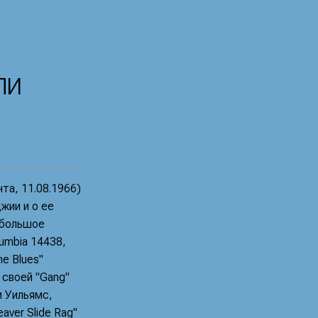
ЛИ
нта, 11.08.1966)
жии и о ее
 большое
lumbia 14438,
e Blues"
 своей "Gang"
и Уильямс,
ver Slide Rag"