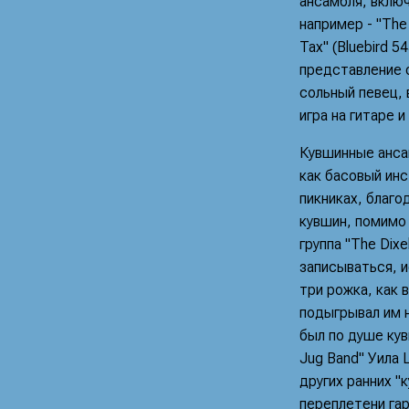
ансамбля, включ
например - "The 
Tax" (Bluebird 
представление о
сольный певец, 
игра на гитаре 
Кувшинные ансам
как басовый ин
пикниках, благо
кувшин, помимо 
группа "The Dix
записываться, ис
три рожка, как 
подыгрывал им 
был по душе кув
Jug Band" Уила 
других ранних "к
переплетени га