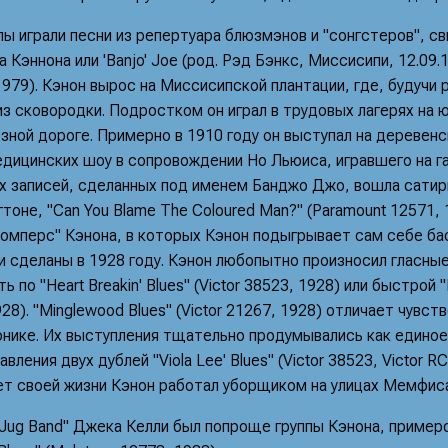
ы играли песни из репертуара блюзмэнов и "сонгстеров", с
 Кэннона или 'Banjo' Joe (род. Рэд Бэнкс, Миссисипи, 12.09.1
979). Кэнон вырос на Миссисипской плантации, где, будучи 
з сковородки. Подростком он играл в трудовых лагерях на ю
зной дороге. Примерно в 1910 году он выступал на деревенск
дицинских шоу в сопровождении Но Льюиса, игравшего на га
ых записей, сделанных под именем Банджо Джо, вошла сатир
тоне, "Can You Blame The Coloured Man?" (Paramount 12571,
томперс" Кэнона, в которых Кэнон подыгрывает сам себе б
и сделаны в 1928 году. Кэнон любопытно произносил гласные
 по "Heart Breakin' Blues" (Victor 38523, 1928) или быстрой 
928). "Minglewood Blues" (Victor 21267, 1928) отличает чувст
онике. Их выступления тщательно продумывались как единое
вления двух дублей "Viola Lee' Blues" (Victor 38523, Victor RC
ет своей жизни Кэнон работал уборщиком на улицах Мемфиса
 Jug Band" Джека Келли был попроще группы Кэнона, пример