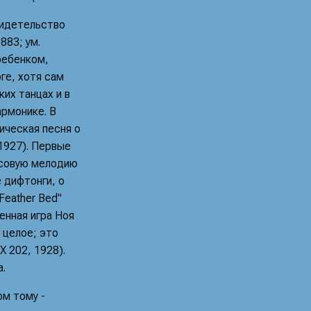
видетельство
883; ум.
ребенком,
ге, хотя сам
их танцах и в
рмонике. В
ическая песня о
 1927). Первые
асовую мелодию
 дифтонги, о
"Feather Bed"
венная игра Ноя
 целое; это
X 202, 1928).
.
ом тому -