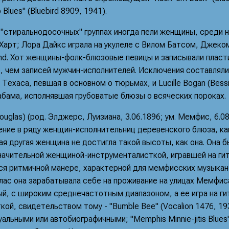
Blues" (Bluebird 8909, 1941).
 "стиральнодосочных" группах иногда пели женщины, среди 
Харт; Лора Дайкс играла на укулеле с Вилом Батсом, Джеком
nd. Хот женщины-фолк-блюзовые певицы и записывали пласти
, чем записей мужчин-исполнителей. Исключения составляли
 Техаса, певшая в основном о тюрьмах, и Lucille Bogan (Bess
абама, исполнявшая грубоватые блюзы о всяческих пороках.
ouglas) (род. Элджерс, Луизиана, 3.06.1896; ум. Мемфис, 6.0
ние в ряду женщин-исполнительниц деревенского блюза, как
ая другая женщина не достигла такой высоты, как она. Она б
начительной женщиной-инструменталисткой, игравшей на ги
я ритмичной манере, характерной для мемфисских музыкан
ас она зарабатывала себе на проживание на улицах Мемфиса
ый, с широким среднечастотным диапазоном, а ее игра на ги
кой, свидетельством тому - "Bumble Bee" (Vocalion 1476, 19
альными или автобиографичными; "Memphis Minnie-jitis Blues"