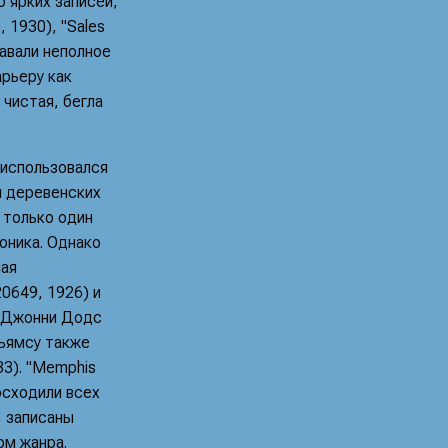
 ярких записей,
, 1930), "Sales
давали неполное
рьеру как
 чистая, бегла
 использовался
и деревенских
 только один
оника. Однако
шая
20649, 1926) и
ст Джонни Додс
льямсу также
33). "Memphis
осходили всех
, записаны
ом жанра.