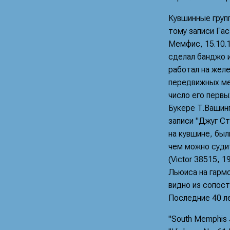
Кувшинные групп
тому записи Гаса
Мемфис, 15.10.1
сделал банджо и
работал на желе
передвижных ме
число его перв
Букере Т.Вашинг
записи "Джуг С
на кувшине, был
чем можно судить
(Victor 38515, 1
Льюиса на гарм
видно из сопоста
Последние 40 л
"South Memphis