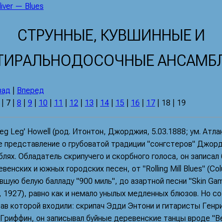
liver — Blues
СТРУННЫЕ, КУВШИННЫЕ И
ТИРАЛЬНОДОСОЧНЫЕ АНСАМБ
зад
|
Вперед
|
7
|
8
|
9
|
10
|
11
|
12
|
13
|
14
|
15
|
16
|
17
| 18 | 19
eg Leg' Howell (род. Итонтон, Джорджия, 5.03.1888; ум. Атла
е представление о грубоватой традиции "сонгстеров" Джорд
лях. Обладатель скрипучего и скорбного голоса, он записал
венских и южных городских песен, от "Rolling Mill Blues" (Co
вшую белую балладу "900 миль", до азартной песни "Skin Gam
, 1927), равно как и немало унылых медленных блюзов. Но со
тав которой входили: скрипач Эдди Энтони и гитаристы Генр
Гриффин, он записывал буйные деревенские танцы вроде "Bea