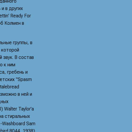
зданного
и в других
tin' Ready For
Боб Колмен в
ьные группы, в
м которой
 звук. В состав
о к ним
а, гребень и
детских "Spasm
talebread
зможно в ней и
дных
Walter Taylor'a
й на стиральных
ц-Washboard Sam
bird 8044, 1938)