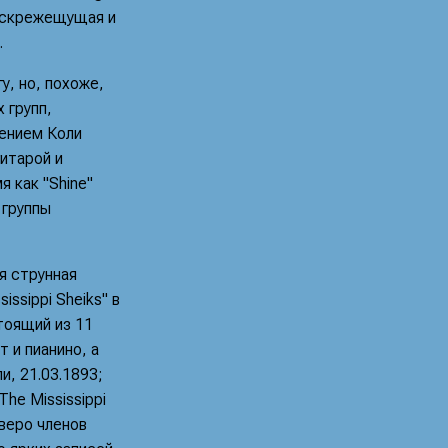
й скрежещущая и
.
, но, похоже,
 групп,
лением Коли
гитарой и
 как "Shine"
 группы
я струнная
issippi Sheiks" в
тоящий из 11
 и пианино, а
и, 21.03.1893;
he Mississippi
тверо членов