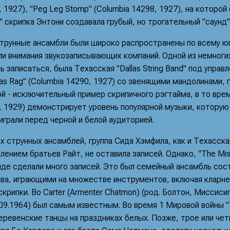
, 1927), "Peg Leg Stomp" (Columbia 14298, 1927), на которо
" скрипка Энтони создавала грубый, но трогательный "саунд"
трунные ансамбли были широко распространены по всему югу
ли внимания звукозаписывающих компаний. Одной из немногих
 записаться, была Техасская "Dallas String Band" под управ
las Rag" (Columbia 14290, 1927) со звенящими мандолинами, 
й - исключительный пример скрипичного рэгтайма, в то время
, 1929) демонстрирует уровень популярной музыки, которую
играли перед черной и белой аудиторией.
 струнных ансамблей, группа Сида Хэмфила, как и Техасска
лением братьев Райт, не оставила записей. Однако, "The Miss
де сделали много записей. Это был семейный ансамбль сос
ва, играющими на множестве инструментов, включая кларнет
скрипки. Bo Carter (Armenter Chatmon) (род. Болтон, Миссисип
09.1964) был самым известным. Во время 1 Мировой войны "T
деревенские танцы на праздниках белых. Позже, трое или че