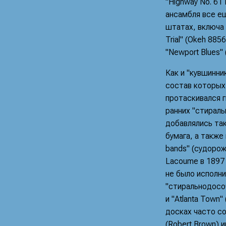
"Highway No. 61
ансамбля все ещ
штатах, включа 
Trial" (Okeh 885
"Newport Blues" 
Как и "кувшинни
состав которых
протаскивался г
ранних "стираль
добавлялись так
бумага, а также
bands" (судорож
Lacoume в 1897 
не было исполни
"стиральнодосоч
и "Atlanta Town"
досках часто со
(Robert Brown) 