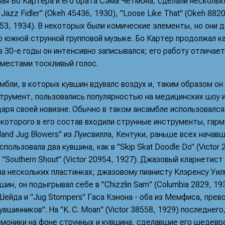
ая Бо Картера и его брата Сэма Четмона, сделали несколько
Jazz Fidler" (Okeh 45436, 1930), "Loose Like That" (Okeh 8820
5453, 1934). В некоторых были комические элементы, но они 
 южной струнной групповой музыке. Бо Картер продолжал ка
в 30-е годы он интенсивно записывался; его работу отличает
и местами тоскливый голос.
бли, в которых кувшин вдувалс воздух и, таким образом он
струмент, пользовались популярностью на медицинских шоу 
даря своей новизне. Обычно в таком ансамбле использовался
которого в его состав входили струнные инструменты, гарм
eland Jug Blowers" из Луисвилла, Кентуки, раньше всех начав
пользовала два кувшина, как в "Skip Skat Doodle Do" (Victor 
в "Southern Shout" (Victor 20954, 1927). Джазовый кларнети
на нескольких пластинках; джазовому пианисту Клэренсу Уи
шин, он подыгрывал себе в "Chizzlin Sam" (Columbia 2829, 19
Шейда и "Jug Stompers" Гаса Кэнона - оба из Мемфиса, прев
увшинников". На "K. C. Moan" (Victor 38558, 1929) последнего
рмоники на фоне струнных и кувшина, сделавшие его шедевр