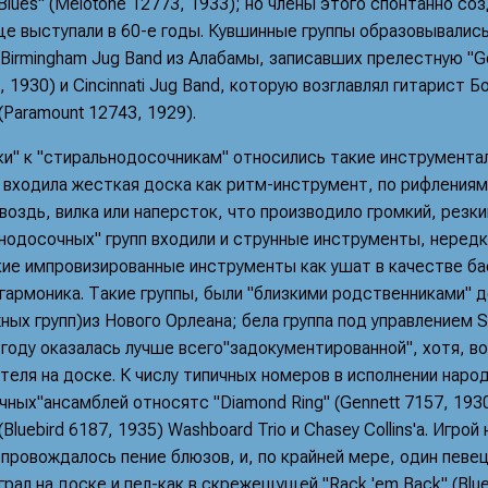
 Blues" (Melotone 12773, 1933); но члены этого спонтанно со
е выступали в 60-е годы. Кувшинные группы образовывались 
Birmingham Jug Band из Алабамы, записавших прелестную "Get
6, 1930) и Cincinnati Jug Band, которую возглавлял гитарист 
(Paramount 12743, 1929).
ки" к "стиральнодосочникам" относились такие инструментал
 входила жесткая доска как ритм-инструмент, по рифления
воздь, вилка или наперсток, что производило громкий, резкий
нодосочных" групп входили и струнные инструменты, нередк
ие импровизированные инструменты как ушат в качестве бас
 гармоника. Такие группы, были "близкими родственниками" 
ных групп)из Нового Орлеана; бела группа под управлением S
году оказалась лучше всего"задокументированной", хотя, во
теля на доске. К числу типичных номеров в исполнении наро
ных"ансамблей относятс "Diamond Ring" (Gennett 7157, 1930) 
 (Bluebird 6187, 1935) Washboard Trio и Chasey Collins'а. Игро
провождалось пение блюзов, и, по крайней мере, один певе
играл на доске и пел-как в скрежещущей "Rack 'em Back" (Blue