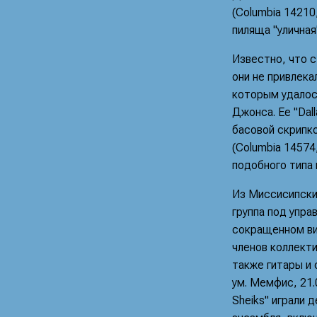
(Columbia 14210
пиляща "уличная
Известно, что с
они не привлека
которым удалось
Джонса. Ее "Dal
басовой скрипко
(Columbia 14574
подобного типа 
Из Миссисипских
группа под управ
сокращенном ви
членов коллекти
также гитары и 
ум. Мемфис, 21.
Sheiks" играли 