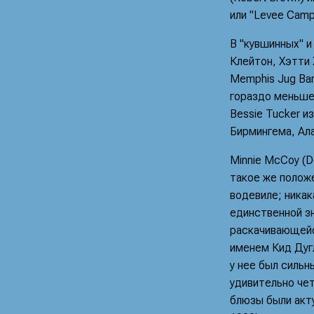
или "Levee Camp 
В "кувшинных" и
Клейтон, Хэтти 
Memphis Jug Ba
гораздо меньше
Bessie Tucker из
Бирмингема, Ал
Minnie McCoy (D
такое же положе
водевиле; никак
единственной з
раскачивающейс
именем Кид Дугл
у нее был сильн
удивительно чет
блюзы были акту