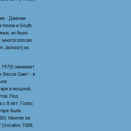
них - Дженни
 Келли и South
нки, их было
: многоголосая
ie Jackson) из
8.1973) занимает
 Бесси Смит - в
ыла
таре в мощной,
тов. Под
 с 8 лет. Голос
таре была
30). Многие ее
 (Vocalion 1588,