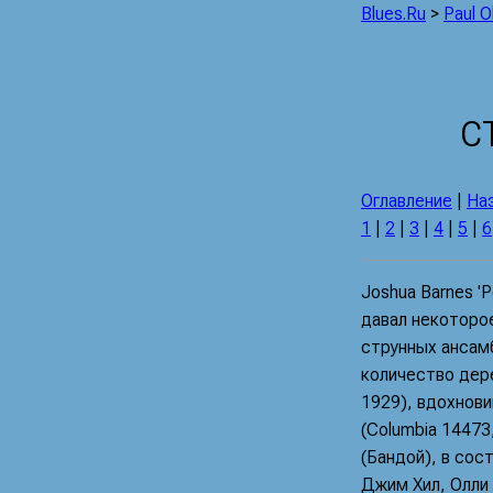
Blues.Ru
>
Paul O
С
Оглавление
|
На
1
|
2
|
3
|
4
|
5
|
6
Joshua Barnes 'P
давал некоторо
струнных ансамб
количество дере
1929), вдохнови
(Columbia 14473
(Бандой), в сос
Джим Хил, Олли 