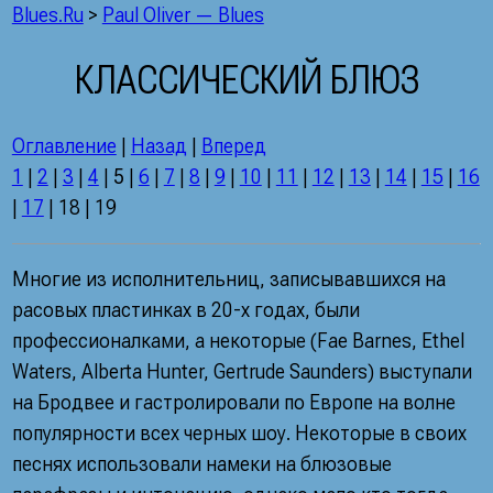
Blues.Ru
>
Paul Oliver — Blues
КЛАССИЧЕСКИЙ БЛЮЗ
Оглавление
|
Назад
|
Вперед
1
|
2
|
3
|
4
|
5
|
6
|
7
|
8
|
9
|
10
|
11
|
12
|
13
|
14
|
15
|
16
|
17
| 18 | 19
Многие из исполнительниц, записывавшихся на
расовых пластинках в 20-х годах, были
профессионалками, а некоторые (Fae Barnes, Ethel
Waters, Alberta Hunter, Gertrude Saunders) выступали
на Бродвее и гастролировали по Европе на волне
популярности всех черных шоу. Некоторые в своих
песнях использовали намеки на блюзовые