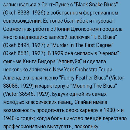
записываться в Сент-Луисе с "Black Snake Blues"
(Okeh 8338, 1926) в собственном фортепианном
сопровождении. Ее голос был гибок и гнусоват.
Совместная работа с Лонни Джонсоном породила
много выдающихс записей, включая "T. B. Blues"
(Okeh 8494, 1927) и "Murder In The First Degree"
(Okeh 8581, 1927). В 1929 она снялась в "черном"
фильме Кинга Видора "Аллилуйя" и сделала
несколько записей с New York Orchestra Генри
Аллена, включая песню "Funny Feather Blues" (Victor
38088, 1929) и характерную "Moaning The Blues"
(Victor 38546, 1929). Будучи одной из самых
молодых классических певиц, Спайви имела
возможность продолжать свою карьеру в 1930-х и
1940-х годах; когда большинство певцов перестало
профессионально выступать, поскольку