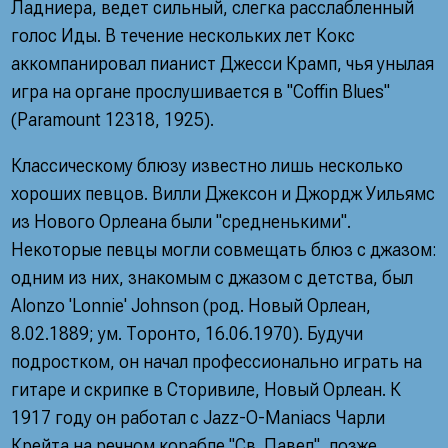
Ладниера, ведет сильный, слегка расслабленный
голос Иды. В течение нескольких лет Кокс
аккомпанировал пианист Джесси Крамп, чья унылая
игра на органе прослушивается в "Coffin Blues"
(Paramount 12318, 1925).
Классическому блюзу известно лишь несколько
хороших певцов. Вилли Джексон и Джордж Уильямс
из Нового Орлеана были "средненькими".
Некоторые певцы могли совмещать блюз с джазом:
одним из них, знакомым с джазом с детства, был
Alonzo 'Lonnie' Johnson (род. Новый Орлеан,
8.02.1889; ум. Торонто, 16.06.1970). Будучи
подростком, он начал профессионально играть на
гитаре и скрипке в Сторивиле, Новый Орлеан. К
1917 году он работал с Jazz-O-Maniacs Чарли
Крейта на речном корабле "Св. Павел", позже