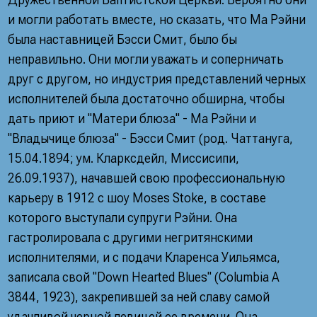
и могли работать вместе, но сказать, что Ма Рэйни
была наставницей Бэсси Смит, было бы
неправильно. Они могли уважать и соперничать
друг с другом, но индустрия представлений черных
исполнителей была достаточно обширна, чтобы
дать приют и "Матери блюза" - Ма Рэйни и
"Владычице блюза" - Бэсси Смит (род. Чаттануга,
15.04.1894; ум. Кларксдейл, Миссисипи,
26.09.1937), начавшей свою профессиональную
карьеру в 1912 с шоу Moses Stoke, в составе
которого выступали супруги Рэйни. Она
гастролировала с другими негритянскими
исполнителями, и с подачи Кларенса Уильямса,
записала свой "Down Hearted Blues" (Columbia A
3844, 1923), закрепившей за ней славу самой
удачливой черной певицей ее времени. Она