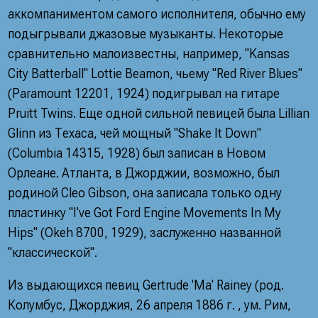
аккомпаниментом самого исполнителя, обычно ему
подыгрывали джазовые музыканты. Некоторые
сравнительно малоизвестны, например, "Kansas
City Batterball" Lottie Beamon, чьему "Red River Blues"
(Paramount 12201, 1924) подигрывал на гитаре
Pruitt Twins. Еще одной сильной певицей была Lillian
Glinn из Техаса, чей мощный "Shake It Down"
(Columbia 14315, 1928) был записан в Новом
Орлеане. Атланта, в Джорджии, возможно, был
родиной Cleo Gibson, она записала только одну
пластинку "I've Got Ford Engine Movements In My
Hips" (Okeh 8700, 1929), заслуженно названной
"классической".
Из выдающихся певиц Gertrude 'Ma' Rainey (род.
Колумбус, Джорджия, 26 апреля 1886 г. , ум. Рим,