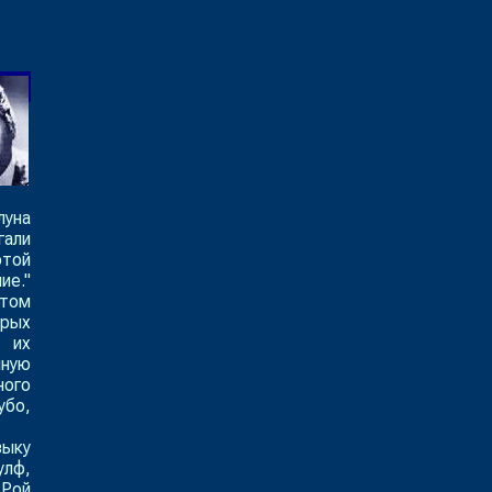
луна
гали
этой
ие."
отом
орых
у их
нную
ного
убо,
зыку
улф,
 Рой