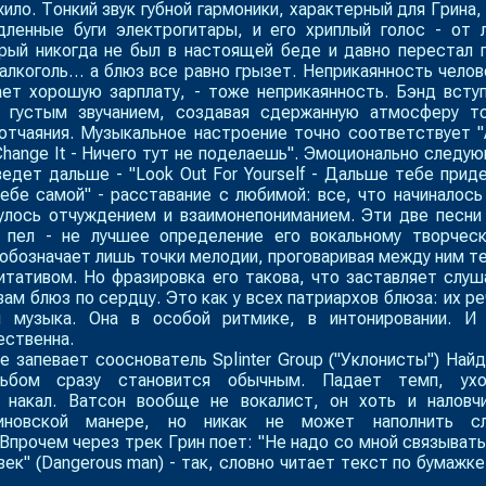
ило. Тонкий звук губной гармоники, характерный для Грина,
дленные буги электрогитары, и его хриплый голос - от 
орый никогда не был в настоящей беде и давно перестал 
алкоголь… а блюз все равно грызет. Неприкаянность челов
ает хорошую зарплату, - тоже неприкаянность. Бэнд всту
 густым звучанием, создавая сдержанную атмосферу т
о отчаяния. Музыкальное настроение точно соответствует "A
Change It - Ничего тут не поделаешь". Эмоционально следу
ведет дальше - "Look Out For Yourself - Дальше тебе прид
ебе самой" - расставание с любимой: все, что начиналось
улось отчуждением и взаимонепониманием. Эти две песни
, пел - не лучшее определение его вокальному творчес
обозначает лишь точки мелодии, проговаривая между ним т
тативом. Но фразировка его такова, что заставляет слуш
вам блюз по сердцу. Это как у всех патриархов блюза: их ре
я музыка. Она в особой ритмике, в интонировании. И
ественна.
е запевает сооснователь Splinter Group ("Уклонисты") Най
ьбом сразу становится обычным. Падает темп, ухо
 накал. Ватсон вообще не вокалист, он хоть и наловч
иновской манере, но никак не может наполнить сл
Впрочем через трек Грин поет: "Не надо со мной связывать
век" (Dangerous man) - так, словно читает текст по бумажке