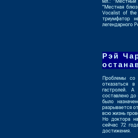
мл.: "Местный
"Местная блюзов
Vocalist of th
триумфатор н
легендарного Р
Рэй Ча
остана
Проблемы со 
отказаться в
гастролей. А
составлено до 
было назначе
разрывается от
всю жизнь пров
Но доктора на
сейчас 72 год
достижения.