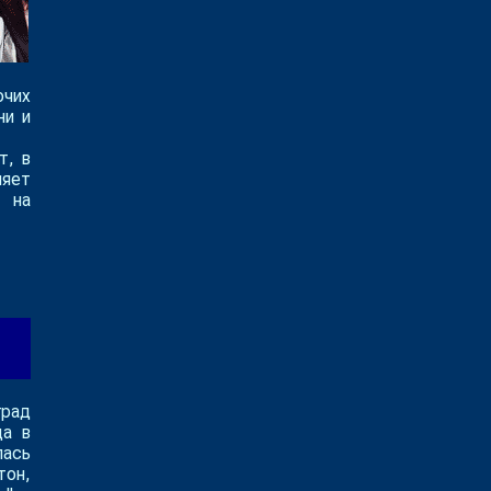
очих
ни и
т, в
ляет
 на
град
да в
лась
тон,