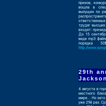
призов, конку
вошла в спец
выпущен по ре
распростран
ответственны
трудяг высших
входят: президе
До 15 сентябр
виде mp3 файло
порядка 5
http://www.song
29th an
Jackso
4 августа в го
местного блюз
мире… Но зато 
уже 29й раз. С