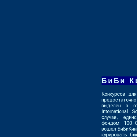
БиБи К
Конкурсов для
предостаточ
выделен в о
International S
случае, един
фондом: 100 
вошел БиБиКинг
курировать бл