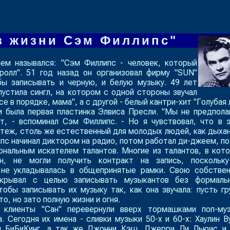
з жизни Сэм Филлипс"
ем назывался: "
Сэм Филлипс - человек, который
ролл
". 51 год назад он организовал фирму "
SUN
"
обы записывать и черную, и белую музыку. 49 лет
пустила сингл, на котором с одной стороны звучал
се в порядке, мама
", а с другой - белый кантри-хит "
Голубая 
 и была первая пластинка Элвиса Пресли. "Мы не предпола
ат, - вспоминал Сэм Филлипс. - Но я чувствовал, что в 
теж, столь же естественный для молодых людей, как дыхан
с начинал диктором на радио, потом работал ди-джеем, п
ональным искателем талантов. Многие из талантов, в кот
н, не могли получить контракт на запись, поскольк
не укладывалась в общепринятые рамки. Свою собстве
крывал с целью записывать музыкантов без формаль
тобы записывать их музыку так, как она звучала: пусть гр
о, но зато полную жизни и огня.
 клиенты "Сан" перевернули вверх тормашками поп-му
. Сегодня их имена - сливки музыки 50-х и 60-х: Хаулин В
и БиБиКинг, а так же Джонни Кэш, Джерри Ли Льюис и