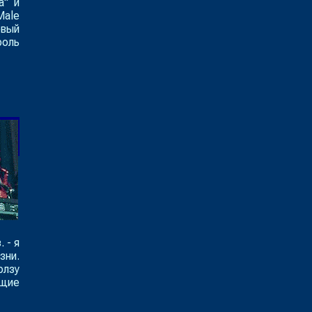
а" и
Male
овый
роль
 - я
зни.
рлзу
бщие