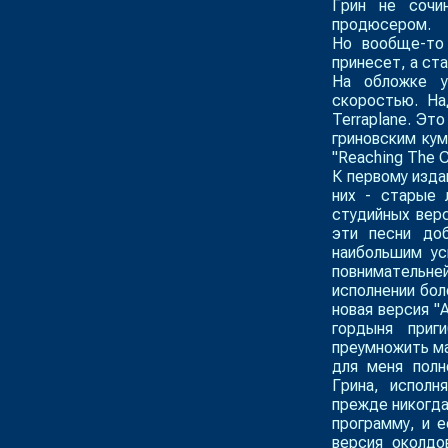
Грин не сочи
продюсером.
Но вообще-то 
принесет, а ст
На обложке у
скоростью. На
Terraplane. Эт
гриновским кум
"Reaching The C
К первому изда
них - старые 
студийных верс
эти песни доб
наибольшим ус
повнимательне
исполнении бол
новая версия "
гордыня приг
преумножить ма
для меня полн
Грина, исполн
прежде никогда
программу, и 
версия околдо