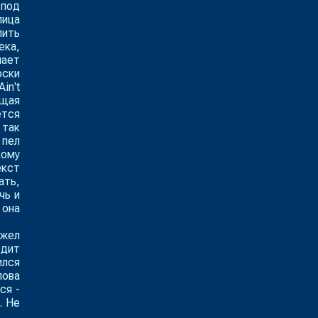
 под
лица
пить
ека,
пает
оски
in't
ющая
ется
 так
 пел
кому
екст
ать,
чь и
 она
джел
дит
ился
ова
ся -
. Не