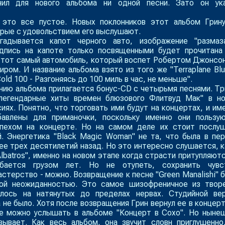
нил для нового альбома ни одной песни. Зато он ук
это все пустое. Новых поклонников этот альбом Грин
арые с удовольствием его выслушают.
гадывается капот черного авто, изображение "размаз
дпись на капоте только посвященными будет прочитана
о тот самый автомобиль, который воспет Робертом Джонсо
иром. И название альбома взято из того же "Terraplane Blu
old 100 - Разгоняясь до 100 миль в час, не меньше".
нию альбома прилагается бонус-CD с четырьмя песнями. Тр
легендарные хиты времен блюзового Флитвуд Мак" в н
иях. Понятно, что торговать ими будут на концертах, и им
авлены для приманочки, поскольку именно они пользу
пехом на концерте. Но на самом деле их стоит послу
й. Энергетика "Black Magic Woman" не та, что была в пе
ее трех десятилетий назад. Но это интересно слушается, к
Albatros", именно на новом этапе когда страсти притупляютс
ибается грузом лет. Но не отупеть, сохранить чувс
стерство - можно. Возвращение к песне "Green Manalishi" 
ой неожиданностью. Это самое шизофреничное из твор
ялось на натянутых до пределах нервах. Студийной ве
 не было. Хотя после возвращения Грин вернул ее в концер
ее можно услышать в альбоме "Концерт в Сохо". Но ныне
вывает. Как весь альбом, она звучит словн приглушенно