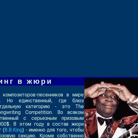
инг в жюри
 композиторов-песенников в мире
но. Но единственный, где блюз
тдельную категорию - это
The
ongwriting Competition
. Во всяком
ственный с серьезным призовым
000$. В этом году в состав жюри
 (
B.B.King
) - именно для того, чтобы
юзовую секцию. Кроме собственно