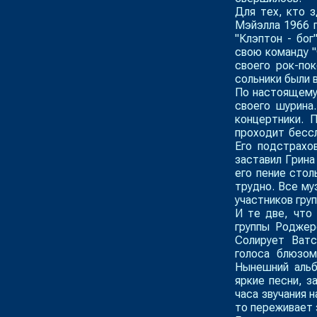
Для тех, кто 
Мэйэлла 1966 г
"Клэптон - бог
свою команду "
своего рок-по
сольники были 
По настоящему 
своего шурина
концертники. 
проходит бессл
Его подстрахо
заставил Грина
его пение стол
трудно. Все му
участников гру
И те две, что
группы Роджер
Солирует Ватс
голоса блюзом
Нынешний альб
яркие песни, з
часа звучания 
то переживает з