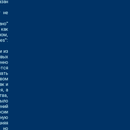
азан
у не
ано"
 как
ном,
es":
и из
овых
енно
ются
шать
рвом
ак и
я, а
тва,
было
ений
рсии
тную
шняя
, но