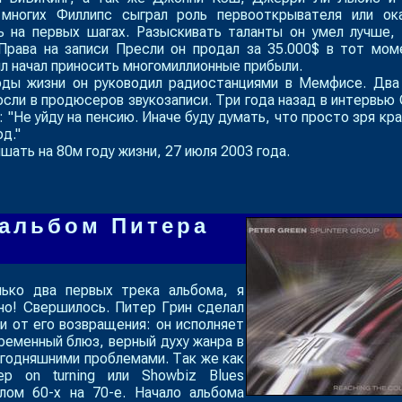
многих Филлипс сыграл роль первооткрывателя или ок
 на первых шагах. Разыскивать таланты он умел лучше,
 Права на записи Пресли он продал за 35.000$ в тот мом
лл начал приносить многомиллионные прибыли.
оды жизни он руководил радиостанциями в Мемфисе. Два
сли в продюсеров звукозаписи. Три года назад в интервью
 "
Не уйду на пенсию. Иначе буду думать, что просто зря кра
од
."
шать на 80м году жизни, 27 июля 2003 года.
альбом Питера
ько два первых трека альбома, я
но! Свершилось. Питер Грин сделал
ли от его возвращения: он исполняет
ременный блюз, верный духу жанра в
егодняшними проблемами. Так же как
ep on turning или Showbiz Blues
лом 60-х на 70-е. Начало альбома