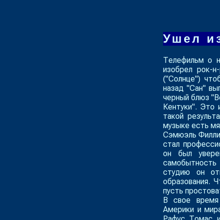
Ушел и
Телефильм о н
изобрел рок-н-
("Солнце") чт
назад "Сан" вы
черный блюз "
В
Кентуки
". Это
такой результ
музыке есть мя
Сэмюэль Филлип
стал професси
он был увере
самобытность 
студию он от
образования. Ч
пусть простоват
В свое время
Америки и мира
Рафус Томас 