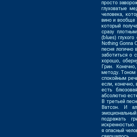
просто заворож
глуховатые ме
человека, кот
вино и вообще 
который получ
сразу плотным
(blues) глухог
Nothing Gonna 
песня логично 
заботиться о с
хорошо, оберн
Грин. Конечно
методу. Тоном 
спокойным речи
если, конечно, 
есть блюзова
абсолютно ест
В третьей песн
Ватсон. И ал
эмоциональный
подражать гр
искренностью. 
я опасный чело
свершилось.