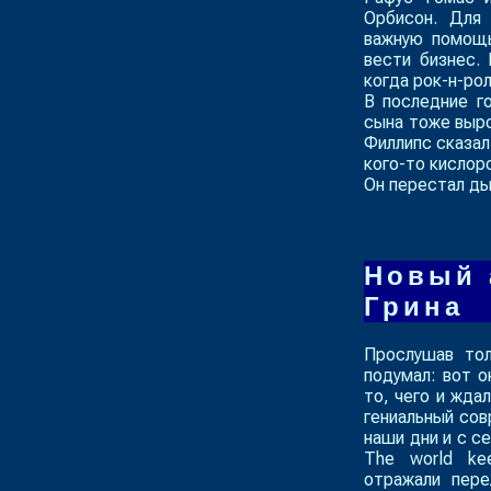
Орбисон. Для 
важную помощь
вести бизнес.
когда рок-н-ро
В последние г
сына тоже выро
Филлипс сказал:
кого-то кислор
Он перестал ды
Новый 
Грина
Прослушав тол
подумал: вот о
то, чего и жда
гениальный сов
наши дни и с с
The world ke
отражали пере