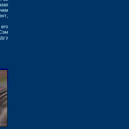
азал
 чем
ент,
 его
 Сэм
ду у