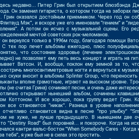
здесь недавно… Питер Грин был открытием блюзбэнда Д
ода. Он заменил гитариста, о котором тогда на заборах пи
". Грин оказался достойным приемником. Через год он со
Флитвуд Мэк", и вскоре уже его именовали "гением" и "лид
коления". А потом он исчез с музыкальной сцены. Его ре
вожделенной мечтой советских рок-меломанов.
он вернулся только в 1996м году, благодаря помощи Ватс
. С тех пор печет альбомы ежегодно, плюс полуофициал
Понятно, что состояние здоровье (лечение электрошоко
едно) не позволяет ему петь весь концерт и играть на гит
вывает Ватсон. И, вообще, поклон ему земной за то, чт
 состричь многосантиметровые ногти и вернуться к музыке
ько скуки вносит в альбомы Splinter Group, что переносить
зыканты вполне грамотные, играют на высоком уровне. Тро
ппы (не считая Грина) сочиняют песни, и очень даже интерес
 отлично открывают нынешний альбом, сочинены клавишн
ом Коттоном. И все хорошо, пока группу ведет Грин. К
он все становится "никак". Разница в уровне наполнени
 отчетливо становится видна в песне "про улыбку" "Smi
ом не хуже, не лучше предыдущего. В нынешнем две о
ато "Destiny Road" был поровней… и покороче. Когда на ис
начался кантри-вальс-бостон "When Somebody Cares - Когда 
а тебя", я уже был не в силах это простить.