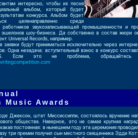
рсантам интересно, чтобы их песня
иальный альбом, который будет
зультатам конкурса. Альбом будет
яться целенаправленно среди
х работников звукозаписывающей промышленности и пр
 эшелонов шоу-бизнеса. Да собственно в состав жюри о
нт Universal Records, например.
я заявки будут приниматься исключительно через интерне
в. Одна незадача: вступительный взнос в конкурс состав
0$. Если это не проблема, обращайтесь
writingcompetition.com
nual
n Music Awards
роде Джексон, штат Миссиссиппи, состоялось вручение на
ового общества. Наверное, это не самая крупная награ
какая постоянная: в нынешнем году эта церемония проводи
разу три премии получил сын местного священника Эдди Кот