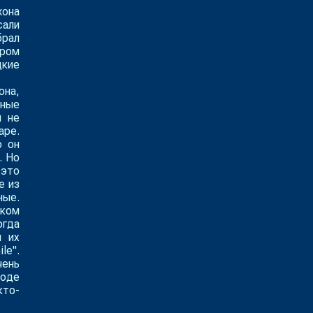
жона
сали
брал
ером
дкие
она,
ьные
м не
аре.
о он
. Но
 это
е из
ные.
иком
огда
я их
le".
чень
ходе
кто-