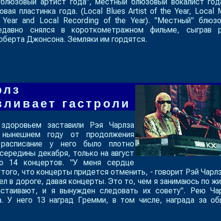
 блюзовый артист года", местный блюзовый вокалист год
ая пластинка года. (Local Blues Artist of the Year, Local 
e Year and Local Recording of the Year). "Местный" блюз
едавно снялся в короткометражном фильме, сыграв 
оберта Джонсона. Земляки им гордятся.
рлз
вливает гастроли
здоровьем заставили Рэя Чарлза
 нынешнем году от продолжения
 расписание у него было плотно
середины декабря, только на август
но 14 концертов. "У меня сердце
того, что концерты придется отменить, - говорит Рэй Чарлз.
ел в дороге, давая концерты. Это то, чем я занимаюсь по жи
стаивают, и я вынужден следовать их совету". Рею Ча
а. У него 13 наград Гремми, в том числе, награда за о