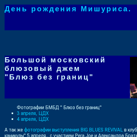
День рождения Мишуриса.
Большой московский
блюзовый джем
"Блюз без границ"
Фотографии БМБД " Блюз без границ"
3 апреля, ЦДХ
4 апреля, ЦДХ
А так же
фотографии выступления BIG BLUES REVIVAL
в клу
каникулы" 5 апреля., с участием Pera Joe и Александра Брат