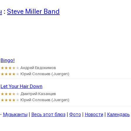
ы
:
Steve Miller Band
Bingo!
Андрей Евдокимов
★★★
★
★
Юрий Соловьев (Juergen)
★★★★
★
Let Your Hair Down
Дмитрий Казанцев
★★★
★
★
Юрий Соловьев (Juergen)
★★★★
★
-
Музыканты
|
Весь этот блюз
|
Фото
|
Новости
|
Календарь