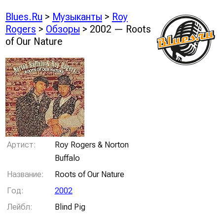
Blues.Ru
>
Музыканты
>
Roy
Rogers
>
Обзоры
> 2002 — Roots
of Our Nature
Артист:
Roy Rogers & Norton
Buffalo
Название:
Roots of Our Nature
Год:
2002
Лейбл:
Blind Pig