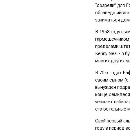
“созрели” для Г
обзаведшийся к
заниматься дом
В 1958 году вып
гармошечником 
пределами штат
Kenny Neal - в 
многих других з
В 70-х годах Ра
своим сыном (с
вынужден подра
конце семидеся
уезжает набира
его остальные 
Свой первый аль
году в период в