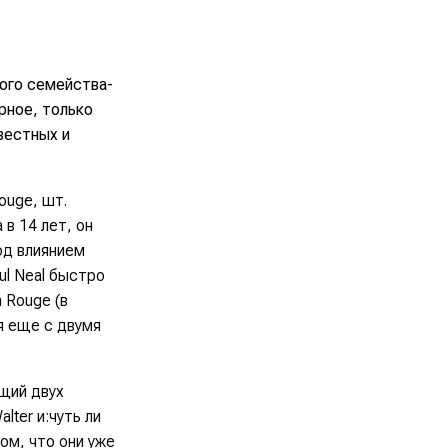
ого семейства-
ерное, только
звестных и
ouge, шт.
 в 14 лет, он
од влиянием
ful Neal быстро
 Rouge (в
я еще с двумя
ющий двух
lter и:чуть ли
ом, что они уже