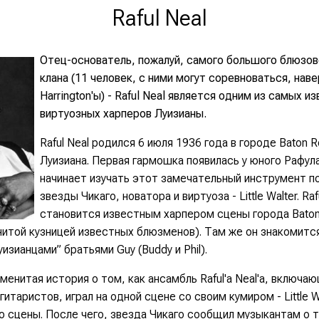
Raful Neal
Отец-основатель, пожалуй, самого большого блюзов
клана (11 человек, с ними могут соревноваться, нав
Harrington'ы) - Raful Neal является одним из самых и
виртуозных харперов Луизианы.
Raful Neal родился 6 июля 1936 года в городе Baton R
Луизиана. Первая гармошка появилась у юного Рафула
начинает изучать этот замечательный инструмент п
звезды Чикаго, новатора и виртуоза - Little Walter. Ra
становится известным харпером сцены города Baton
итой кузницей известных блюзменов). Там же он знакомитс
изианцами” братьями Guy (Buddy и Phil).
енитая история о том, как ансамбль Raful'а Neal'а, включа
итаристов, играл на одной сцене со своим кумиром - Little Wa
со сцены. После чего, звезда Чикаго сообщил музыкантам о т