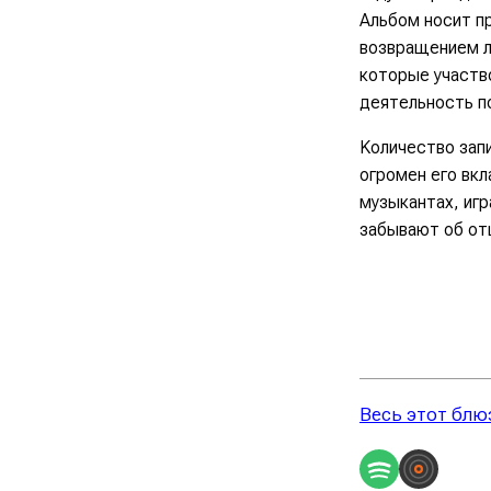
Альбом носит пр
возвращением л
которые участво
деятельность по
Kоличество запи
огромен его вкл
музыкантах, игр
забывают об отц
Весь этот блю