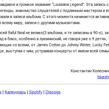
авдивое и громкое название “Louisiana Legend”. Эта запись 
егенды, знакомство слушателей с подлинным мастером и е
вали в записи альбома. С этого момента начинается активн
 всему миру, записи с другими музыкантами.
сей Raful Neal не велико(3 альбома, и те записаны в 90-х), з
ад в блюз, особенно в луизианский, не говоря уже о 9 детях
ающих со всеми, от James Cotton до Johnny Winter, Lucky Pet
е, выступая с ним, устраивая концерты от имени всей семьи
Константин Колеснич
bluesh
з
|
Календарь
|
Spotify
|
Discogs