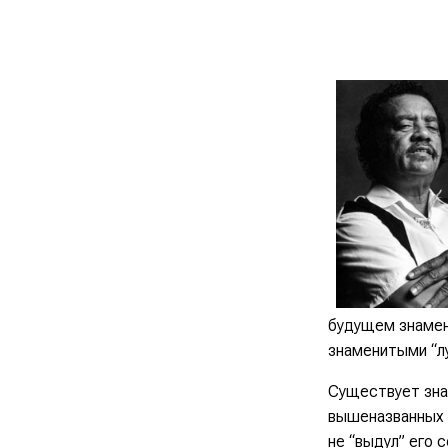
будущем знамен
знаменитыми “лу
Существует знам
вышеназванных г
не “выдул” его 