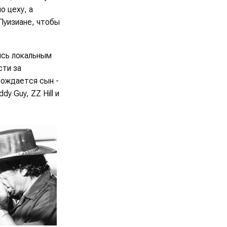
о цеху, а
Луизиане, чтобы
ясь локальным
сти за
рождается сын -
y Guy, ZZ Hill и