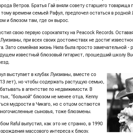
орода Ветров. Братья Гай вняли совету старшего товарища п
 тому времени семьей Рафул, предпочел остаться в родной 
ом и блюзом там, где он вырос.
устил свою первую сорокапятку на Peacock Records. Остава
Луизианы, при всех своих достоинствах не достиг известно
а. Зато семейная жизнь Нила была просто замечательной - 
будущем известный блюзовый гитарист, прошедший школу Budd
везд.
фул выступает в клубах Луизианы, вместе со
 13 лет), но чтобы содержать растущую семью,
батывать в агентстве по недвижимости. В
тых, “больной” блюзом не менее отца, Kenny
ться мудрости в Чикаго, но с отцом остаются
многочисленные сыновья, тоже блюзмены.
бом Raful выпустил, как это не странно, в 1990
озрождения массового интереса к блюзу.