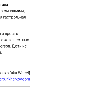
стала
го сыновьями,
ая гастрольная
ато просто
, тоже известных
erson. Дети не
.
енко [aka Wheel]
arp.inkharkov.com