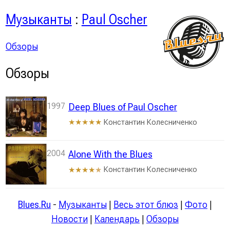
Музыканты
:
Paul Oscher
Обзоры
Обзоры
1997
Deep Blues of Paul Oscher
Константин Колесниченко
★★★★★
2004
Alone With the Blues
Константин Колесниченко
★★★★
★
Blues.Ru
-
Музыканты
|
Весь этот блюз
|
Фото
|
Новости
|
Календарь
|
Обзоры