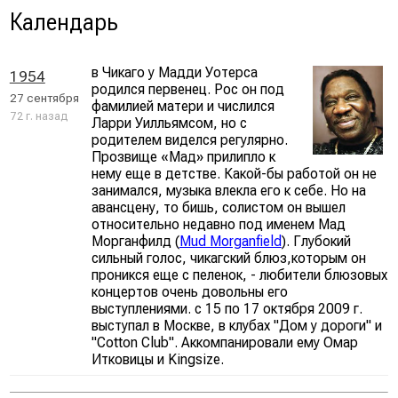
Календарь
в Чикаго у Мадди Уотерса
1954
родился первенец. Рос он под
27 сентября
фамилией матери и числился
72 г. назад
Ларри Уилльямсом, но с
родителем виделся регулярно.
Прозвище «Мад» прилипло к
нему еще в детстве. Какой-бы работой он не
занимался, музыка влекла его к себе. Но на
авансцену, то бишь, солистом он вышел
относительно недавно под именем Мад
Морганфилд (
Mud Morganfield
). Глубокий
сильный голос, чикагский блюз,которым он
проникся еще с пеленок, - любители блюзовых
концертов очень довольны его
выступлениями. с 15 по 17 октября 2009 г.
выступал в Москве, в клубах "Дом у дороги" и
"Cotton Club". Аккомпанировали ему Омар
Итковицы и Kingsize.