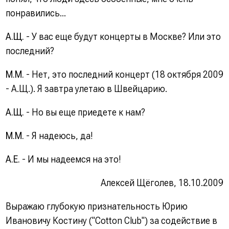
понравились...
А.Щ.
- У вас еще будут концерты в Москве? Или это
последний?
М.М.
- Нет, это последний концерт (18 октября 2009
- А.Щ.). Я завтра улетаю в Швейцарию.
А.Щ.
- Но вы еще приедете к нам?
М.М.
- Я надеюсь, да!
А.Е.
- И мы надеемся на это!
Алексей Щёголев, 18.10.2009
Выражаю глубокую признательность Юрию
Ивановичу Костину ("Cotton Club") за содействие в