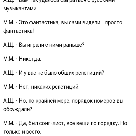
музыкантами...
М.М.
- Это фантастика, вы сами видели... просто
фантастика!
А.Щ.
- Вы играли с ними раньше?
М.М.
- Никогда.
А.Щ.
- И у вас не было общих репетиций?
М.М.
- Нет, никаких репетиций.
А.Щ.
- Но, по крайней мере, порядок номеров вы
обсуждали?
М.М.
- Да, был сонг-лист, все вещи по порядку. Но
только и всего.