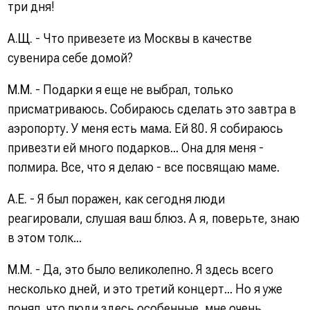
три дня!
А.Щ.
- Что привезете из Москвы в качестве
сувенира себе домой?
М.М.
- Подарки я еще не выбрал, только
присматриваюсь. Собираюсь сделать это завтра в
аэропорту. У меня есть мама. Ей 80. Я собираюсь
привезти ей много подарков... Она для меня -
полмира. Все, что я делаю - все посвящаю маме.
А.Е.
- Я был поражен, как сегодня люди
реагировали, слушая ваш блюз. А я, поверьте, знаю
в этом толк...
М.М.
- Да, это было великолепно. Я здесь всего
несколько дней, и это третий концерт... Но я уже
понял, что люди здесь особенные, мне очень