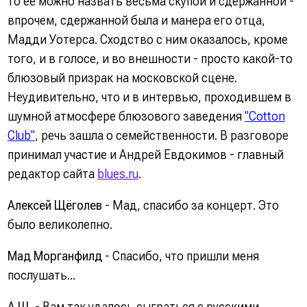
то ее можно назвать весьма скупой и сдержанной -
впрочем, сдержанной была и манера его отца,
Мадди Уотерса. Сходство с ним оказалось, кроме
того, и в голосе, и во внешности - просто какой-то
блюзовый призрак на московской сцене.
Неудивительно, что и в интервью, проходившем в
шумной атмосфере блюзового заведения
"Cotton
Club"
, речь зашла о семейственности. В разговоре
принимал участие и Андрей Евдокимов - главный
редактор сайта
blues.ru
.
Алексей Щёголев
- Мад, спасибо за концерт. Это
было великолепно.
Мад Морганфилд
- Спасибо, что пришли меня
послушать...
А.Щ.
- Вам так удалось сыграться с русскими