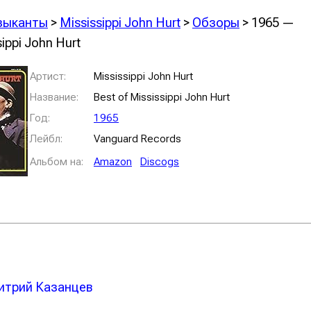
зыканты
>
Mississippi John Hurt
>
Обзоры
> 1965 —
sippi John Hurt
Артист:
Mississippi John Hurt
Название:
Best of Mississippi John Hurt
Год:
1965
Лейбл:
Vanguard Records
Альбом на:
Amazon
Discogs
трий Казанцев