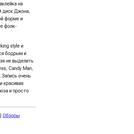
аклейка на
й диск Джона,
ной форме и
ке фолк-
ing style и
ся бодрым и
ьзя не выделить
ness, Candy Man,
e. Запись очень
и красивая
юза и просто
|
Обзоры