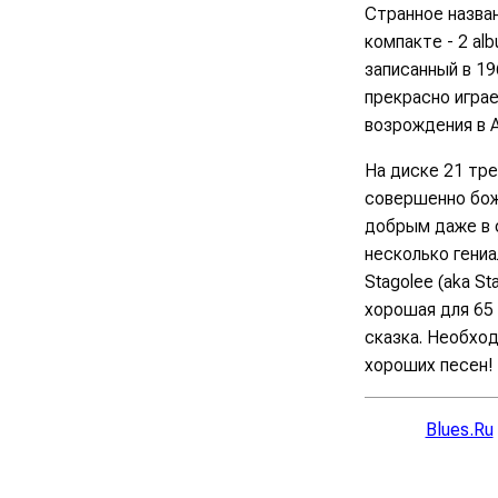
Странное назва
компакте - 2 al
записанный в 19
прекрасно играе
возрождения в 
На диске 21 трек
совершенно бож
добрым даже в с
несколько гениал
Stagolee (aka St
хорошая для 65 
сказка. Необход
хороших песен!
Blues.Ru