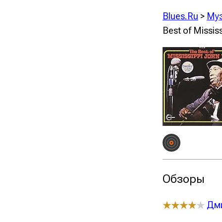
Blues.Ru
>
Му
Best of Missis
Обзоры
Дми
★★★★
★