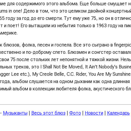
ние для содержимого этого альбома. Еще больше смущает н
bums in one! Дело в том, что это целиком двойной концертны
65 году за год до его смерти. Тут ему уже 75, но он в отлич
т и поет! Его вытащили из небытия только в 1963 году на пи
Америке.
 блюзов, фолка, песен и госпела. Все это сыграно в fingerpick
ественно и по-доброму спето. Блюзмен и сонгстер оставал
вои 75 после стольких лет непонятной и тяжкой жизни. Нел
ьных треков, это I Shall Not Be Moved, It Ain't Nobody's Busi
agger Lee etc.), My Creole Belle, C.C. Rider, You Are My Sunshin
года, альбом слушается на одном дыхании как одна длинная 
имый альбом в коллекции любителя фолка, акустического бл
-
Музыканты
|
Весь этот блюз
|
Фото
|
Новости
|
Календарь