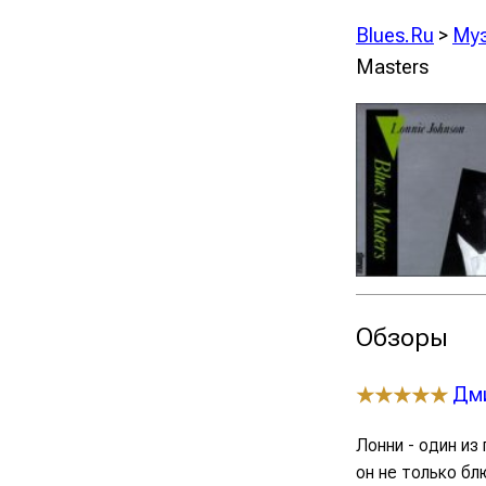
Blues.Ru
>
Му
Masters
Обзоры
Дми
★★★★★
Лонни - один из
он не только бл