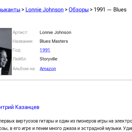
зыканты
>
Lonnie Johnson
>
Обзоры
> 1991 — Blues
Артист:
Lonnie Johnson
Название:
Blues Masters
Год:
1991
Лейбл:
Storyville
Альбом на:
Amazon
трий Казанцев
 первых виртуозов гитары и один из пионеров игры на электро
юзы, в его игре и пении много джаза и эстрадной музыки. Уд