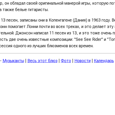
р, он обладал своей оригинальной манерой игры, которую п
а также белые гитаристы.
 13 песен, записаны они в Копенгагене (Дания) в 1963 году. 
энн помогает Лонни почти во всех треках, и это делает эту
ельной. Джонсон написал 11 песен из 13, и это тоже очень п
есть две очень известные композиции: "See See Rider" и "Tom
сессия одного из лучших блюзменов всех времен.
-
Музыканты
|
Весь этот блюз
|
Фото
|
Новости
|
Календарь