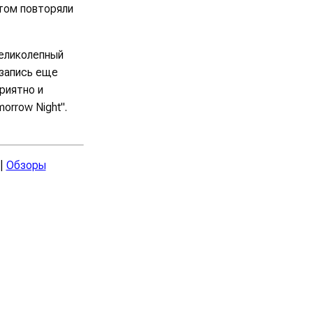
отом повторяли
Великолепный
 запись еще
риятно и
orrow Night".
|
Обзоры