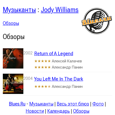
Музыканты
:
Jody Williams
Обзоры
Обзоры
2002
Return of A Legend
Алексей Калачев
★★★★★
Александр Панин
★★★★★
2004
You Left Me In The Dark
Александр Панин
★★★★
★
Blues.Ru
-
Музыканты
|
Весь этот блюз
|
Фото
|
Новости
|
Календарь
|
Обзоры