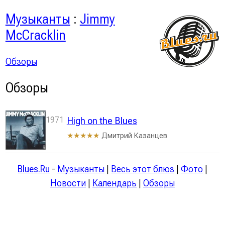
Музыканты
:
Jimmy
McCracklin
Обзоры
Обзоры
1971
High on the Blues
Дмитрий Казанцев
★★★★★
Blues.Ru
-
Музыканты
|
Весь этот блюз
|
Фото
|
Новости
|
Календарь
|
Обзоры