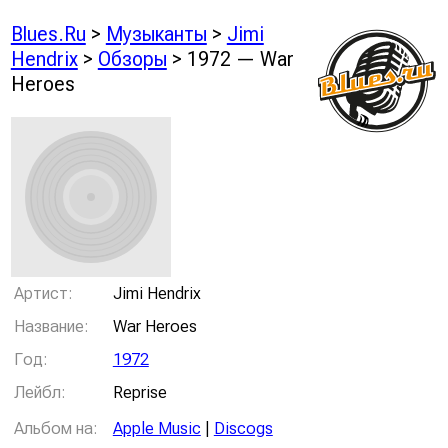
Blues.Ru
>
Музыканты
>
Jimi
Hendrix
>
Обзоры
> 1972 — War
Heroes
Артист:
Jimi Hendrix
Название:
War Heroes
Год:
1972
Лейбл:
Reprise
Альбом на:
Apple Music
|
Discogs