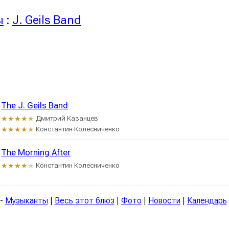
ы
:
J. Geils Band
The J. Geils Band
Дмитрий Казанцев
★★★★
★
Константин Колесниченко
★★★★
★
The Morning After
Константин Колесниченко
★★★★
★
-
Музыканты
|
Весь этот блюз
|
Фото
|
Новости
|
Календарь