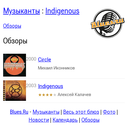
Музыканты
:
Indigenous
Обзоры
Обзоры
2000
Circle
Михаил Иконников
2003
Indigenous
Алексей Калачев
★★★★
★
Blues.Ru
-
Музыканты
|
Весь этот блюз
|
Фото
|
Новости
|
Календарь
|
Обзоры