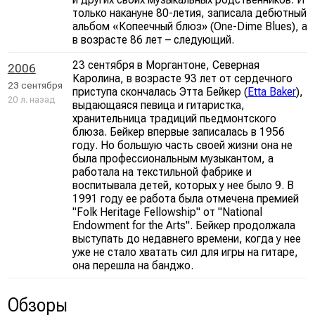
только накануне 80-летия, записала дебютный
альбом «Копеечный блюз» (One-Dime Blues), а
в возрасте 86 лет – следующий.
23 сентября в Моргантоне, Северная
2006
Каролина, в возрасте 93 лет от сердечного
23 сентября
приступа скончалась Этта Бейкер (
Etta Baker
),
20 л. назад
выдающаяся певица и гитаристка,
хранительница традиций пьедмонтского
блюза. Бейкер впервые записалась в 1956
году. Но большую часть своей жизни она не
была профессиональным музыкантом, а
работала на текстильной фабрике и
воспитывала детей, которых у нее было 9. В
1991 году ее работа была отмечена премией
"Folk Heritage Fellowship" от "National
Endowment for the Arts". Бейкер продолжала
выступать до недавнего времени, когда у нее
уже не стало хватать сил для игры на гитаре,
она перешла на банджо.
Обзоры