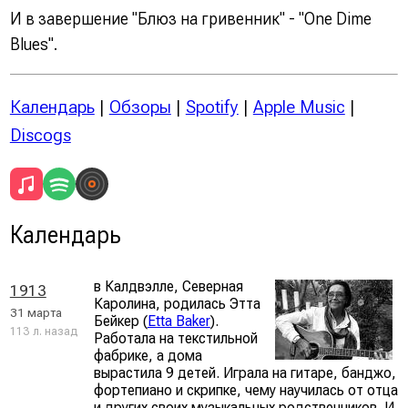
И в завершение "Блюз на гривенник" - "One Dime
Blues".
Календарь
|
Обзоры
|
Spotify
|
Apple Music
|
Discogs
Календарь
в Калдвэлле, Северная
1913
Каролина, родилась Этта
31 марта
Бейкер (
Etta Baker
).
113 л. назад
Работала на текстильной
фабрике, а дома
вырастила 9 детей. Играла на гитаре, банджо,
фортепиано и скрипке, чему научилась от отца
и других своих музыкальных родственников. И