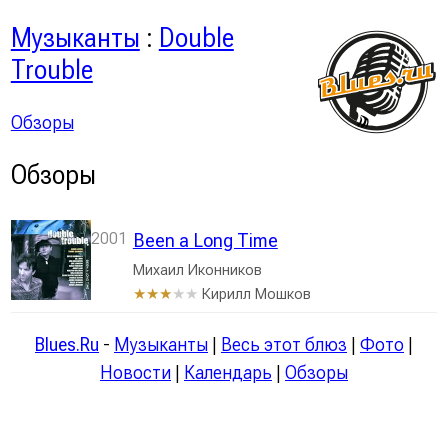
Музыканты
:
Double
Trouble
Обзоры
Обзоры
2001
Been a Long Time
Михаил Иконников
Кирилл Мошков
★★★
★★
Blues.Ru
-
Музыканты
|
Весь этот блюз
|
Фото
|
Новости
|
Календарь
|
Обзоры