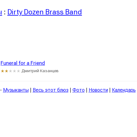
ы
:
Dirty Dozen Brass Band
Funeral for a Friend
Дмитрий Казанцев
★★
★★★
-
Музыканты
|
Весь этот блюз
|
Фото
|
Новости
|
Календарь