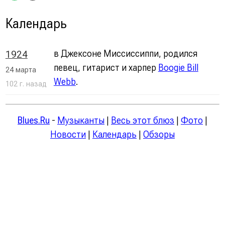
Календарь
в Джексоне Миссиссиппи, родился
1924
певец, гитарист и харпер
Boogie Bill
24 марта
Webb
.
102 г. назад
Blues.Ru
-
Музыканты
|
Весь этот блюз
|
Фото
|
Новости
|
Календарь
|
Обзоры