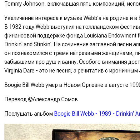
Tommy Johnson, включавшая пять композиций, испо
Увеличение интереса к музыке Webb’а на родине и в
В 1982 году Webb выступил на голлландском фестивал
финансовой поддержке фонда Louisiana Endowment fo
Drinkin' and Stinkin'. На сочинение заглавной песни 
он познакомился с тремя нетрезвыми женщинами, п
забывшими про душ и ванну. Особого внимания достоин
Virginia Dare - это не песня, а речитатив с ироничны
Boogie Bill Webb умер в Новом Орлеане в августе 1990
Перевод ©Александр Сомов
Послушать альбом
Boogie Bill Webb - 1989 - Drinkin' 