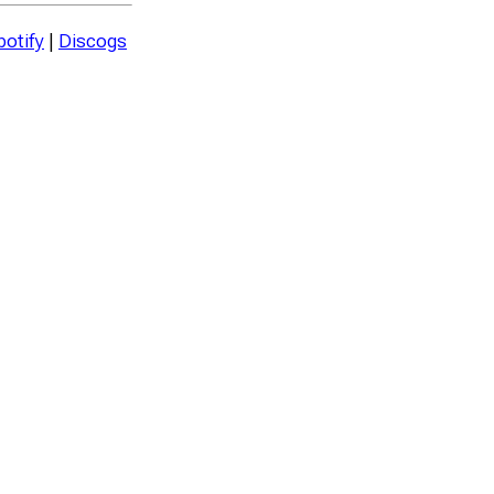
potify
|
Discogs