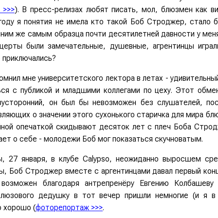
 >>>
). В пресс-релизах любят писать, мол, блюзмен как в
году я понятия не имела кто такой Боб Строджер, стало 
 ним же самым образца почти десятилетней давности у меня
нцерты были замечательные, душевные, агрентинцы игра
 приключались?
омнил мне университетского лектора в летах - удивительны
ся с публикой и младшими коллегами по цеху. Этот обмен
вусторонний, он был бы невозможен без слушателей, по
вляющих о значении этого сухонького старичка для мира бл
йной опечаткой скидывают десяток лет с плеч Боба Строд
ает о себе - молодежи Боб мог показаться скучноватым.
, 27 января, в клубе Calypso, неожиданно выросшем ср
, Боб Строджер вместе с аргентинцами давал первый конц
 возможен благодаря антрепренёру Евгению Колбашеву
блюзового дедушку в тот вечер пришли немногие (и я в
 хорошо (
фоторепортаж >>>
.