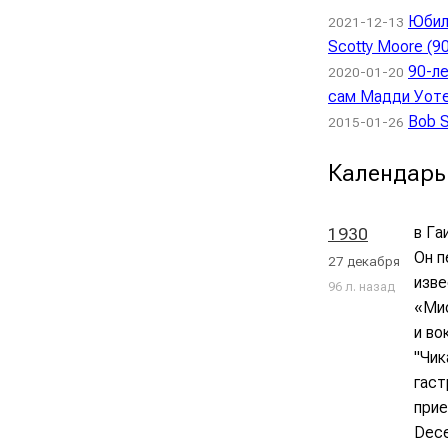
Юбиле
2021-12-13
Scotty Moore (9
90-л
2020-01-20
сам Мадди Уоте
Bob S
2015-01-26
Календарь
в Га
1930
Он п
27 декабря
изве
96 л. назад
«Мис
и во
"Чик
гаст
прие
Dece