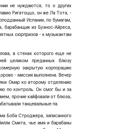
нии не нуждаются, то о других
авио Ригатоццо, он же Ла Тота, -
ноподданный Испании, по бумагам,
а, барабанщик из Буэнос-Айреса,
иятных сюрпризов - к музыкантам
лова, в стенах которого еще не
ией целиком преданных блюзу
окомерную закрытую корпорацию
орово - миссия выполнена. Вечер
ылки Омар ко второму отделению
ию по контроль. Он смог бы и за
мием, прочие кайфовали от блюза,
абатывали танцевальные па.
ома Боба Строджера, записанного
илли Смита, чье имя и барабаны