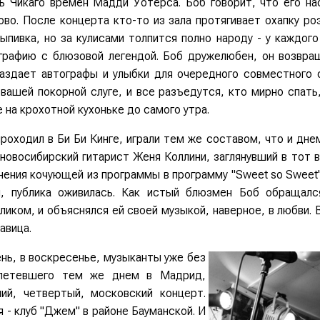
сь Чикаго времен Мадди Уотерса. Боб говорит, что его н
ово. После концерта кто-то из зала протягивает охапку р
ыпивка, но за кулисами толпится полно народу - у каждог
графию с блюзовой легендой. Боб дружелюбен, он возвращ
раздает автографы и улыбки для очередного совместного 
вашей покорной слуге, и все разъедутся, кто мирно спать
 на крохотной кухоньке до самого утра.
проходил в Би Би Кинге, играли тем же составом, что и дне
новосибирский гитарист Женя Коллини, заглянувший в тот в
нения кочующей из программы в программу "Sweet so Sweet"
, публика оживилась. Как истый блюзмен Боб обращал
иком, и объяснялся ей своей музыкой, наверное, в любви. 
авица.
нь, в воскресенье, музыканты уже без
улетевшего тем же днем в Мадрид,
ний, четвертый, московский концерт.
 - клуб "Джем" в районе Бауманской. И