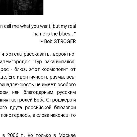
n call me what you want, but my real
name is the blues…"
-
Bob STROGER
 я хотела рассказать, вероятно,
адемгородок. Тур заканчивался,
йрес - блюз, этот космополит от
зде. Его идентичность размылась,
 принадлежность не имеет особого
реем или благодарным русским
ания гастролей Боба Строджера и
ого друга российской блюзовой
поистерлось, а слова наконец-то
 в 2006 г., но только в Москве