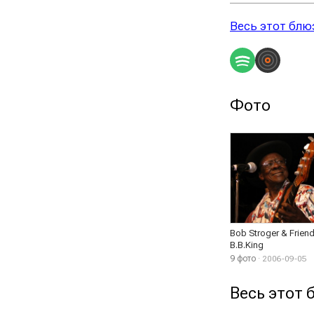
Весь этот блю
Фото
Bob Stroger & Frien
B.B.King
9 фото
· 2006-09-05
Весь этот 