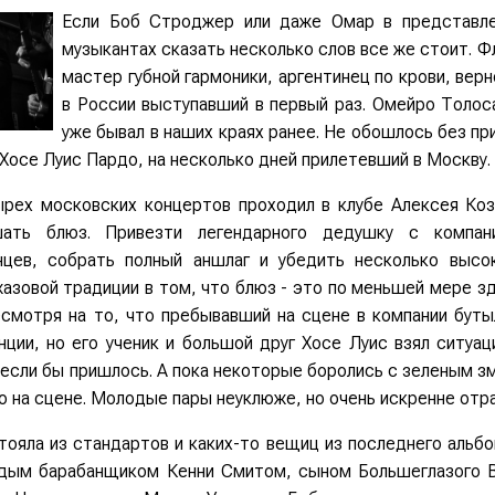
Если Боб Строджер или даже Омар в представле
музыкантах сказать несколько слов все же стоит. Фл
мастер губной гармоники, аргентинец по крови, вер
в России выступавший в первый раз. Омейро Толос
уже бывал в наших краях ранее. Не обошлось без пр
Хосе Луис Пардо, на несколько дней прилетевший в Москву.
ырех московских концертов проходил в клубе Алексея Коз
шать блюз. Привезти легендарного дедушку с компан
нцев, собрать полный аншлаг и убедить несколько выс
азовой традиции в том, что блюз - это по меньшей мере зд
есмотря на то, что пребывавший на сцене в компании бут
ции, но его ученик и большой друг Хосе Луис взял ситуац
 если бы пришлось. А пока некоторые боролись с зеленым з
 на сцене. Молодые пары неуклюже, но очень искренне отр
ояла из стандартов и каких-то вещиц из последнего альб
дым барабанщиком Кенни Смитом, сыном Большеглазого В