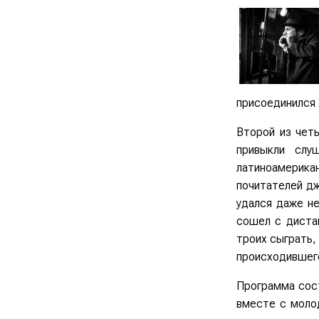
присоединился 
Второй из чет
привыкли слу
латиноамерика
почитателей дж
удался даже н
сошел с дистан
троих сыграть,
происходившего
Программа сост
вместе с моло