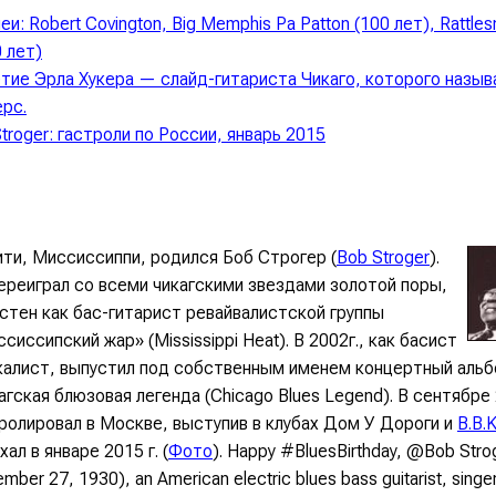
и: Robert Covington, Big Memphis Pa Patton (100 лет), Rattles
0 лет)
етие Эрла Хукера — слайд-гитариста Чикаго, которого назы
рс.
troger: гастроли по России, январь 2015
ити, Миссиссиппи, родился Боб Строгер (
Bob Stroger
).
ереиграл со всеми чикагскими звездами золотой поры,
стен как бас-гитарист ревайвалистской группы
сиссипский жар» (Mississippi Heat). В 2002г., как басист
калист, выпустил под собственным именем концертный альб
агская блюзовая легенда (Chicago Blues Legend). В сентябре 
ролировал в Москве, выступив в клубах Дом У Дороги и
B.B.K
хал в январе 2015 г. (
Фото
). Happy #BluesBirthday, @Bob Stro
mber 27, 1930), an American electric blues bass guitarist, singer