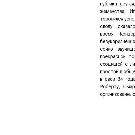
публика другая
жеманства. И
торопился успе
слову, оказа
время. Конце
безукоризнен
сочно звучащ
прекрасной фо
сходящей с ли
простой в обще
в свои 84 год
Роберту, Омар
организованные