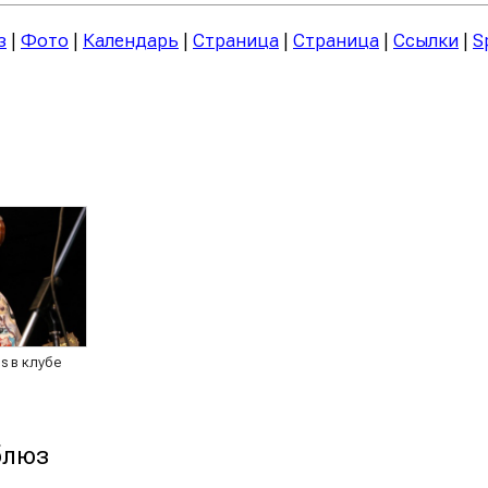
з
|
Фото
|
Календарь
|
Страница
|
Страница
|
Ссылки
|
S
ds в клубе
блюз