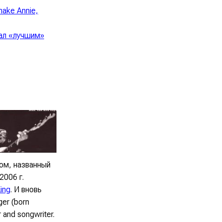
nake Annie,
вал «лучшим»
ом, названный
2006 г.
ing
. И вновь
ger (born
 and songwriter.