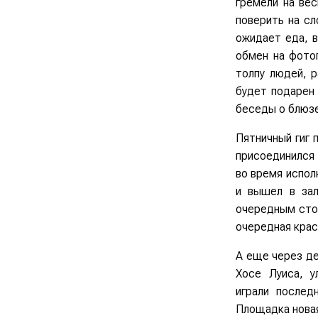
гремели на ве
поверить на сл
ожидает еда, в
обмен на фото
толпу людей, 
будет подарен 
беседы о блюзе
Пятничный гиг 
присоединился 
во время испол
и вышел в зал
очередным стол
очередная крас
А еще через де
Хосе Луиса, 
играли послед
Площадка новая