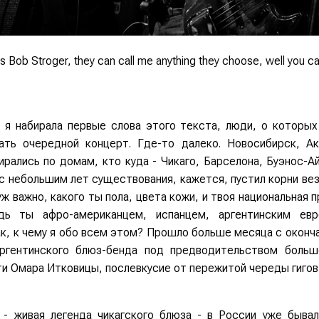
s Bob Stroger, they can call me anything they choose, well you ca
 я набирала первые слова этого текста, люди, о которых
рать очередной концерт. Где-то далеко. Новосибирск, Ак
рались по домам, кто куда - Чикаго, Барселона, Буэнос-А
 с небольшим лет существования, кажется, пустил корни ве
 уж важно, какого ты пола, цвета кожи, и твоя национальная
удь ты афро-американцем, испанцем, аргентинским ев
к, к чему я обо всем этом? Прошло больше месяца с оконч
аргентинского блюз-бенда под предводительством больш
 Омара Итковицы, послевкусие от пережитой череды гигов 
- живая легенда чикагского блюза - в России уже бывал