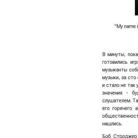
"My name i
В минуты, пока
готовились иг
музыканты соби
музыки, за сто
и стало не так
значения - б
слушателем. Та
его горячего 
общественности
нашлись.
Боб Строджер 