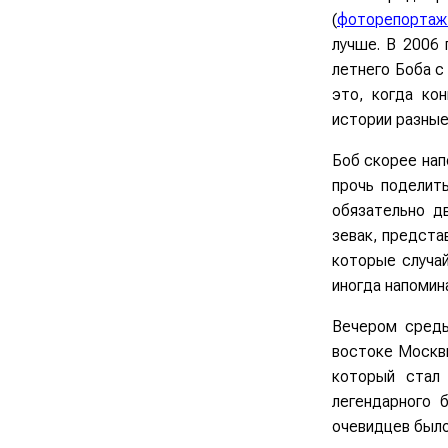
(
фоторепортаж
лучше. В 2006 
летнего Боба с
это, когда ко
истории разные
Боб скорее нап
прочь поделить
обязательно д
зевак, предста
которые случа
иногда напомин
Вечером среды
востоке Москвы
который стал
легендарного 
очевидцев было