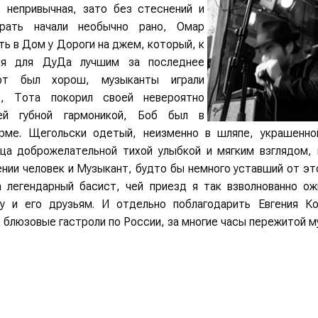
, непривычная, зато без стеснений и
грать начали необычно рано, Омар
ть в Дом у Дороги на джем, который, к
лся для ДуДа лучшим за последнее
рт был хорош, музыканты играли
но, Тота покорил своей невероятно
ей губной гармоникой, Боб был в
рме. Щегольски одетый, неизменно в шляпе, украшенно
ца доброжелательной тихой улыбкой и мягким взглядом,
нии человек и Музыкант, будто бы немного уставший от это
а легендарный басист, чей приезд я так взволнованно ож
у и его друзьям. И отдельно поблагодарить Евгения К
 блюзовые гастроли по России, за многие часы пережитой м