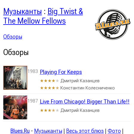
Музыканты
:
Big Twist &
The Mellow Fellows
Обзоры
Обзоры
1983
Playing For Keeps
Дмитрий Казанцев
★★★★
★
Константин Колесниченко
★★★★
★
1987
Live From Chicago! Bigger Than Life!!
Дмитрий Казанцев
★★★
★
★
Blues.Ru
-
Музыканты
|
Весь этот блюз
|
Фото
|