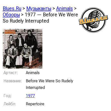
Blues.Ru
>
Музыканты
>
Animals
>
Обзоры
> 1977 — Before We Were
So Rudely Interrupted
Артист:
Animals
Название:
Before We Were So Rudely
Interrupted
Год:
1977
Лейбл:
Repertoire