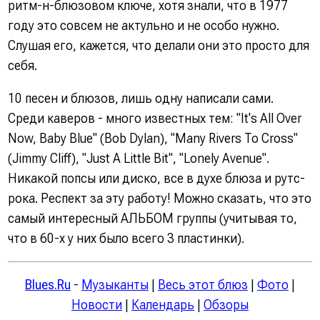
ритм-н-блюзовом ключе, хотя знали, что в 1977
году это совсем не актульно и не особо нужно.
Слушая его, кажется, что делали они это просто для
себя.
10 песен и блюзов, лишь одну написали сами.
Среди каверов - много известных тем: "It's All Over
Now, Baby Blue" (Bob Dylan), "Many Rivers To Cross"
(Jimmy Cliff), "Just A Little Bit", "Lonely Avenue".
Никакой попсы или диско, все в духе блюза и рутс-
рока. Респект за эту работу! Можно сказать, что это
самый интересный АЛЬБОМ группы (учитывая то,
что в 60-х у них было всего 3 пластинки).
Blues.Ru
-
Музыканты
|
Весь этот блюз
|
Фото
|
Новости
|
Календарь
|
Обзоры