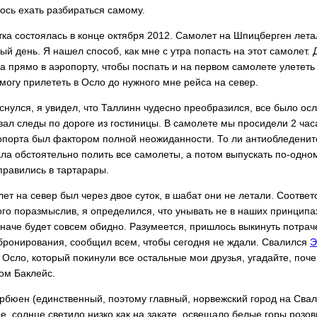
ось ехать разбираться самому.
ка состоялась в конце октября 2012. Самолет на Шпицберген лета
ый день. Я нашел способ, как мне с утра попасть на этот самолет.
а прямо в аэропорту, чтобы поспать и на первом самолете улететь 
смогу прилететь в Осло до нужного мне рейса на север.
снулся, я увидел, что Таллинн чудесно преобразился, все было осл
л следы по дороге из гостиницы. В самолете мы просидели 2 часа,
опорта был фактором полной неожиданности. То ли антиобледените
ла обстоятельно полить все самолеты, а потом выпускать по-одном
равились в тартарары.
т на север был через двое суток, в шабат они не летали. Соответс
го поразмыслив, я определился, что унывать не в наших принципа
наче будет совсем обидно. Разумеется, пришлось выкинуть потраче
бронирования, сообщил всем, чтобы сегодня не ждали. Свалился
Э
 Осло, который покинули все остальные мои друзья, угадайте, поч
ом Баклейс.
рбюен (единственный, поэтому главный, норвежский город на Свал
е, солнце светило низко как на закате, освещало белые горы розов