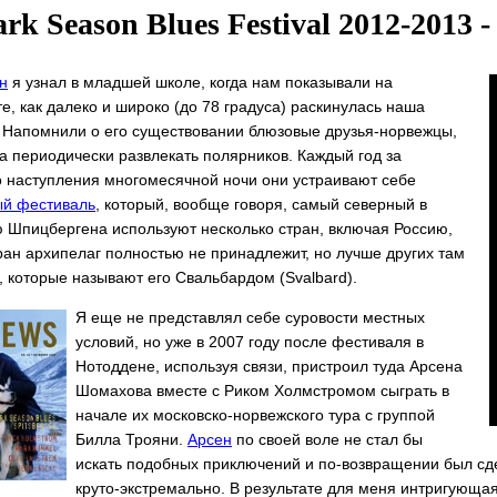
rk Season Blues Festival 2012-2013
н
я узнал в младшей школе, когда нам показывали на
е, как далеко и широко (до 78 градуса) раскинулась наша
. Напомнили о его существовании блюзовые друзья-норвежцы,
да периодически развлекать полярников. Каждый год за
о наступления многомесячной ночи они устраивают себе
ый фестиваль
, который, вообще говоря, самый северный в
 Шпицбергена используют несколько стран, включая Россию,
тран архипелаг полностью не принадлежит, но лучше других там
, которые называют его Свальбардом (Svalbard).
Я еще не представлял себе суровости местных
условий, но уже в 2007 году после фестиваля в
Нотоддене, используя связи, пристроил туда Арсена
Шомахова вместе с Риком Холмстромом сыграть в
начале их московско-норвежского тура с группой
Билла Трояни.
Арсен
по своей воле не стал бы
искать подобных приключений и по-возвращении был сдер
круто-экстремально. В результате для меня интригующ