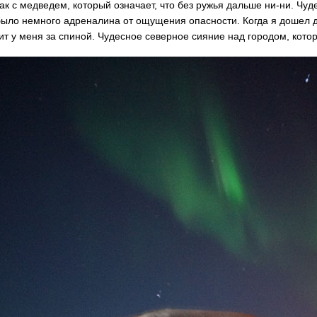
ак с медведем, который означает, что без ружья дальше ни-ни. Чу
 было немного адреналина от ощущения опасности. Когда я дошел до
ит у меня за спиной. Чудесное северное сияние над городом, кото