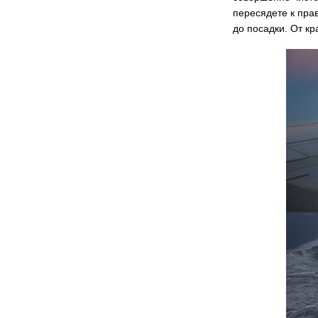
пересядете к пра
до посадки. От к