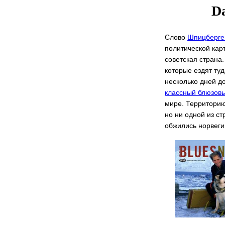
Da
Слово
Шпицберге
политической карт
советская страна
которые ездят ту
несколько дней д
классный блюзов
мире. Территорию
но ни одной из с
обжились норвеги