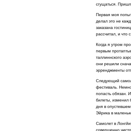
сгущаться. Пришл
Первая моя попыт
делал это не кажд
заказана гостиниц
рассчитал, и что 
Когда я утром про
первым протаптыва
таллиннского аэр
они решили снача
эрренджменты отп
Следующий самоле
фестиваль. Немно
попасть обязан. И
билеты, изменил 
дня в опустевшем
Эйрика в маленьк
Самолет в Лонгйи
совершенно чисто