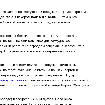
л из Осло с промежуточной посадкой в Трёмсе, причем,
 Для этого я вечером полетел в Таллинн, там была
в Осло. Я очень радовался тому, как все точно
епительно белым от первого нетронутого снега, и я
 но так и не взлетели, снег для сотрудников
льный реагент на аэродром вовремя не завезли, то ли
у. Но в результате все мои выверенные планы и
твенно, в любом случае, я пропускал почти весь
х, на фестивале мне не быть, но на Шпицберген я
нную кучу денег и потратить кучу новых. Я докупил
йрику Бергене
как снег на голову и протусовался с ним 2
ему? Зато я попал на чудесный концерт Борни, Эйвинда и
ьбарде) в воскресенье был пустой. Небо было
ыми градиентами. Капитан сказал, что если вы