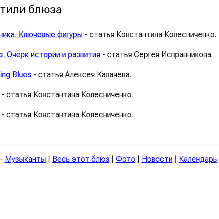
Стили блюза
ника. Ключевые фигуры
- статья Константина Колесниченко.
. Очерк истории и развития
- статья Сергея Исправникова.
ing Blues
- статья Алексея Калачева.
- статья Константина Колесниченко.
- статья Константина Колесниченко.
-
Музыканты
|
Весь этот блюз
|
Фото
|
Новости
|
Календарь