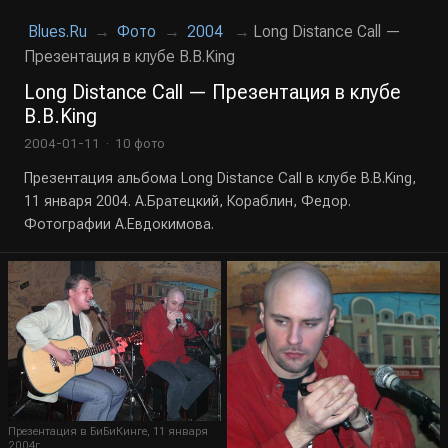
Blues.Ru
→
Фото
→
2004
→
Long Distance Call —
Презентация в клубе B.B.King
Long Distance Call — Презентация в клубе
B.B.King
2004-01-11 · 10 фото
Презентация альбома Long Distance Call в клубе B.B.King,
11 января 2004. А.Братецкий, Кораблин, Федор.
Фотографии А.Евдокимова.
Презентация в БиБиКинге, 11 января
2004г.