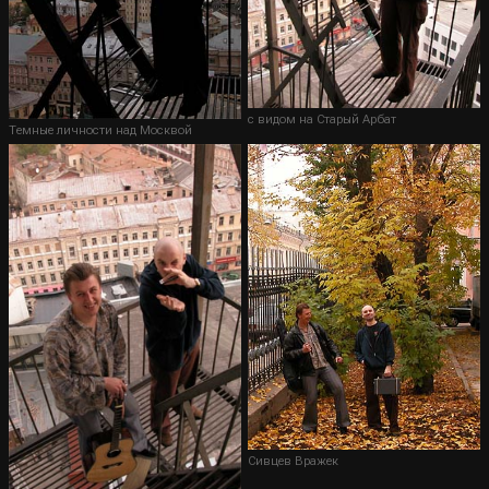
с видом на Старый Арбат
Темные личности над Москвой
Сивцев Вражек