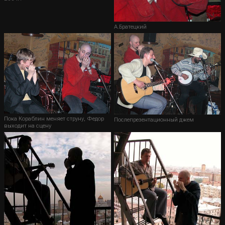
А.Братецкий
Пока Кораблин меняет струну, Федор
Послепрезентационный джем
выходит на сцену