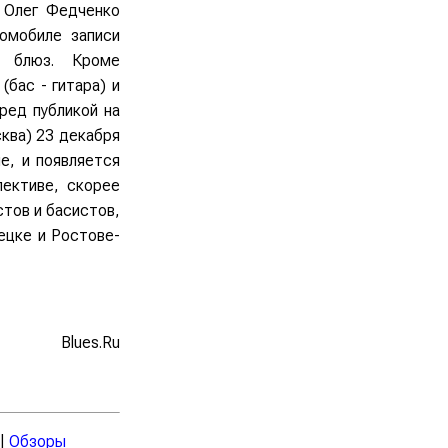
. Олег Федченко
томобиле записи
й блюз. Кроме
бас - гитара) и
ред публикой на
сква) 23 декабря
е, и появляется
лективе, скорее
стов и басистов,
ецке и Ростове-
Blues.Ru
|
Обзоры