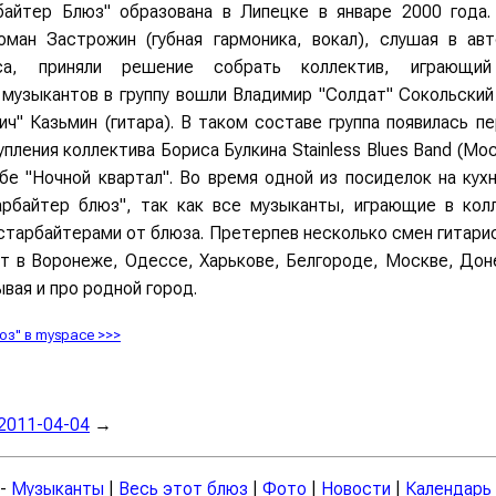
байтер Блюз" образована в Липецке в январе 2000 года
оман Застрожин (губная гармоника, вокал), слушая в ав
а, приняли решение собрать коллектив, играющи
музыкантов в группу вошли Владимир "Солдат" Сокольский (
ч" Казьмин (гитара). В таком составе группа появилась пе
пления коллектива Бориса Булкина Stainless Blues Band (Мо
бе "Ночной квартал". Во время одной из посиделок на кухн
арбайтер блюз", так как все музыканты, играющие в кол
астарбайтерами от блюза. Претерпев несколько смен гитари
ет в Воронеже, Одессе, Харькове, Белгороде, Москве, Дон
ывая и про родной город.
юз"
в myspace >>>
2011-04-04
→
-
Музыканты
|
Весь этот блюз
|
Фото
|
Новости
|
Календарь