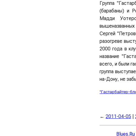
Группа "Гастар
(барабаны) и Р
Мадди Уотерс
вышеназванных 
Сергей "Петрови
разогреве высту
2000 года в клу
название "Гаст
всего, и были г
группа выступа
на-Дону, не заб
"Гастарбайтер-бл
←
2011-04-05
|
Blues.Ru