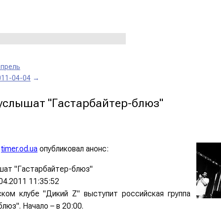
апрель
011-04-04
→
услышат "Гастарбайтер-блюз"
й
timer.od.ua
опубликовал анонс:
ат "Гастарбайтер-блюз"
04.2011 11:35:52
ком клубе "Дикий Z" выступит российская группа
люз". Начало – в 20:00.