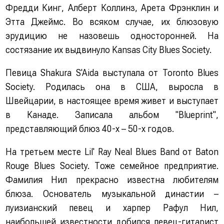
Фредди Кинг, Алберт Коллинз, Арета Фрэнклин и
Этта Джеймс. Во всяком случае, их блюзовую
эрудицию не назовешь односторонней. На
состязание их выдвинуло Kansas City Blues Society.
Певица Shakura S'Aida выступала от Toronto Blues
Society. Родилась она в США, выросла в
Швейцарии, в настоящее время живет и выступает
в Канаде. Записала альбом "Blueprint",
представляющий блюз 40-х – 50-х годов.
На третьем месте Lil' Ray Neal Blues Band от Baton
Rouge Blues Society. Тоже семейное предприятие.
Фамилия Нил прекрасно известна любителям
блюза. Основатель музыкальной династии –
луизианский певец и харпер Рафул Нил,
наибольшей известности добился певец-гитарист