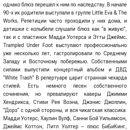
однако блюз перешел к ним по наследству. В начале
90-х их родители выступали в группе Little Eva & The
Works. Репетиции часто проходили у них дома, и
детишки с колыбели слушали блюз как "в живую",
так и с пластинок Мадди Уотерса и Этты Джеймс.
Trampled Under Foot выступают профессионально
уже несколько лет, гастролировали по Среднему
Западу и Восточному побережью. Собственными
силами выпустили концертный альбом и ДВД
"White Trash" В репертуаре царит странная чехарда
стилей. Есть немного песен собственного
сочинения, но превалируют каверы Джимми
Хендрикса, Стиви Рея Воэна, Джэнис Джоплин,
"Дорз" с одной стороны, и вся чикагская классика:
Мадди Уотерс, Хаулин Вулф, Санни Бой Уильямсон,
Джеймс Коттон, Литл Уолтер – плюс БиБиКинг,