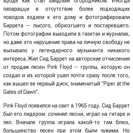
вроде как стал заядлым огородником. Иногда
папарацци в отсутствие более подходящих
поводов ездили к его дому и фотографировали
Баррета -- лысого, обрюзгшего и постаревшего.
Потом фотографии выходили в газетах и журналах,
но даже это нарушение права на личную свободу не
вызывало у легендарного музыканта никакого
интереса. Жил Сид Баррет на авторские отчисления
от продаж песен Pink Floyd -- группы, которую он
создал и из которой ушел почти сразу после того,
как вышел ее первый диск, знаменитый "Piper at the
Gates of Dawn".
Pink Floyd появился на свет в 1965 году. Сид Баррет
был его лидером: сочинял песни, играл на гитаре и
пел. Вначале группа играла какой-то там блюз,
большинство песен при этом были чужими. Но