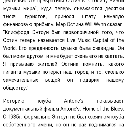
деятельность превратили Остин в "Столицу живой
музыки мира", куда теперь съезжаются десятки
тысяч туристов, принося штату немалую
финансовую прибыль. Мэр Остина Will Wynn сказал:
"Клиффорд Энтоун был первопричиной того, что
Остин теперь называется Live Music Capital of the
World. Его преданность музыке была очевидна. Он
был моим другом, и мне будет очень его не хватать.
Я призываю жителей Остина помнить, какого
гиганта музыки потерял наш город и то, сколько
замечательных вещей он подарил нашему
обществу."
Историю клуба Antone's показывает
документальный фильм Antone's: Home of the Blues.
С 1985г. формально Энтоун не был хозяином клуба
собственного имени, но он не раз поднимался на