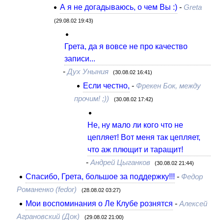
А я не догадываюсь, о чем Вы :)
-
Greta
(29.08.02 19:43)
Грета, да я вовсе не про качество
записи...
-
Дух Уныния
(30.08.02 16:41)
Если честно,
-
Фрекен Бок, между
прочим! ;))
(30.08.02 17:42)
Не, ну мало ли кого что не
цепляет! Вот меня так цепляет,
что аж плющит и таращит!
-
Андрей Цыганков
(30.08.02 21:44)
Спасибо, Грета, большое за поддержку!!!
-
Федор
Романенко (fedor)
(28.08.02 03:27)
Мои воспоминания о Ле Клубе рознятся
-
Алексей
Аграновский (Док)
(29.08.02 21:00)