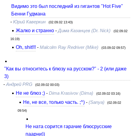
Видимо это был последний из гигантов "Hot Five"
Бенни Гудмана
-
Юрий Каверкин
(02.09.02 13:43)
Жалко и странно
-
Дима Казанцев (Dr. Nick)
(02.09.02
16:19)
Oh, shit!!!
-
Malcolm Ray Redriver (Mike)
(03.09.02 09:57)
"Как вы относитесь к блюзу на русском?" - 2 (или даже
3)
-
Андрей PRG
(02.09.02 00:03)
Не не блюз ;)
-
Dima Krasivov (Dima)
(02.09.02 03:16)
Не, не все, только часть. ;^)
-
(Sanya)
(02.09.02
09:54)
Не ната сорится гарачие блюсрусские
паарни))