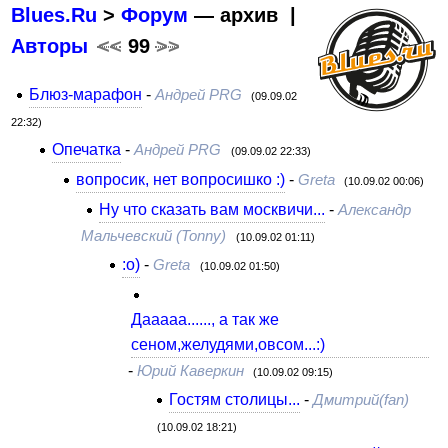
Blues.Ru
>
Форум
— архив |
Авторы
<<
99
>>
Блюз-марафон
-
Андрей PRG
(09.09.02
22:32)
Опечатка
-
Андрей PRG
(09.09.02 22:33)
вопросик, нет вопросишко :)
-
Greta
(10.09.02 00:06)
Ну что сказать вам москвичи...
-
Александр
Мальчевский (Tonny)
(10.09.02 01:11)
:о)
-
Greta
(10.09.02 01:50)
Дааааа......, а так же
сеном,желудями,овсом...:)
-
Юрий Каверкин
(10.09.02 09:15)
Гостям столицы...
-
Дмитрий(fan)
(10.09.02 18:21)