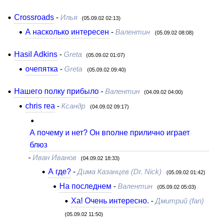
Crossroads
-
Илья
(05.09.02 02:13)
А насколько интересен
-
Валентин
(05.09.02 08:08)
Hasil Adkins
-
Greta
(05.09.02 01:07)
очепятка
-
Greta
(05.09.02 09:40)
Нашего полку прибыло
-
Валентин
(04.09.02 04:00)
chris rea
-
Ксандр
(04.09.02 09:17)
А почему и нет? Он вполне прилично играет
блюз
-
Иван Иванов
(04.09.02 18:33)
А где?
-
Дима Казанцев (Dr. Nick)
(05.09.02 01:42)
На последнем
-
Валентин
(05.09.02 05:03)
Ха! Очень интересно.
-
Дмитрий (fan)
(05.09.02 11:50)