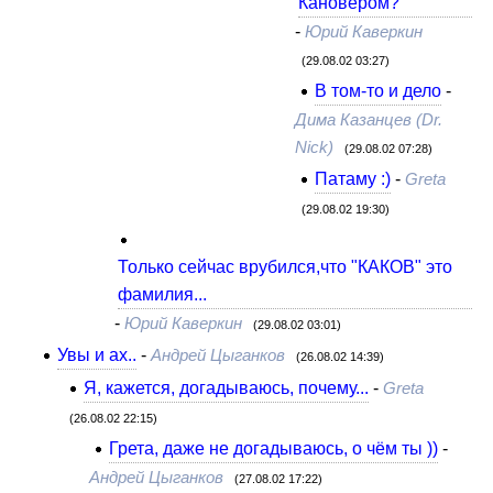
Кановером?
-
Юрий Каверкин
(29.08.02 03:27)
В том-то и дело
-
Дима Казанцев (Dr.
Nick)
(29.08.02 07:28)
Патаму :)
-
Greta
(29.08.02 19:30)
Только сейчас врубился,что "КАКОВ" это
фамилия...
-
Юрий Каверкин
(29.08.02 03:01)
Увы и ах..
-
Андрей Цыганков
(26.08.02 14:39)
Я, кажется, догадываюсь, почему...
-
Greta
(26.08.02 22:15)
Грета, даже не догадываюсь, о чём ты ))
-
Андрей Цыганков
(27.08.02 17:22)