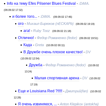
Info на тему Efes Pilsener Blues Festival
-
:DiMA.
(09.09.02 17:32)
и более того...
-
:DiMA.
(09.09.02 17:46)
ого
-
Михаил Бирюков (nECKAPb)
(09.09.02 19:19)
aга!
-
Ruby Tooz
(09.09.02 21:18)
Отлично!
-
Федор Романенко (fedor)
(09.09.02 19:51)
Када
-
Greta
(10.09.02 00:11)
В Дружбе очень плохое качество!
-
DV
(10.09.02 12:54)
Дружба
-
Федор Романенко (fedor)
(10.09.02
13:24)
Малая спортивная арена
-
DV
(10.09.02
17:19)
Еще и Louisiana Red ?!!!!!
-
Дмитрий(fan)
(10.09.02
12:28)
Я очень извиняюся, ...
-
Anton Klepikov (antokha)