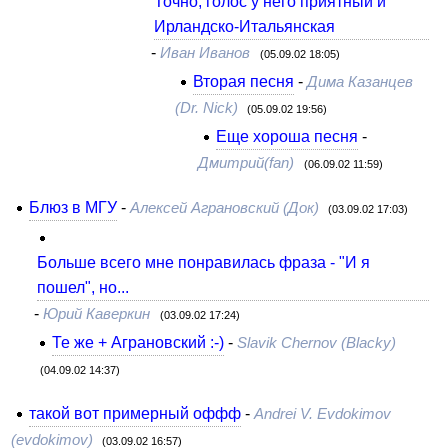
Точно, голос у него приятный и
Ирландско-Итальянская
-
Иван Иванов
(05.09.02 18:05)
Вторая песня
-
Дима Казанцев
(Dr. Nick)
(05.09.02 19:56)
Еще хороша песня
-
Дмитрий(fan)
(06.09.02 11:59)
Блюз в МГУ
-
Алексей Аграновский (Док)
(03.09.02 17:03)
Больше всего мне понравилась фраза - "И я
пошел", но...
-
Юрий Каверкин
(03.09.02 17:24)
Те же + Аграновский :-)
-
Slavik Chernov (Blacky)
(04.09.02 14:37)
такой вот примерный оффф
-
Andrei V. Evdokimov
(evdokimov)
(03.09.02 16:57)