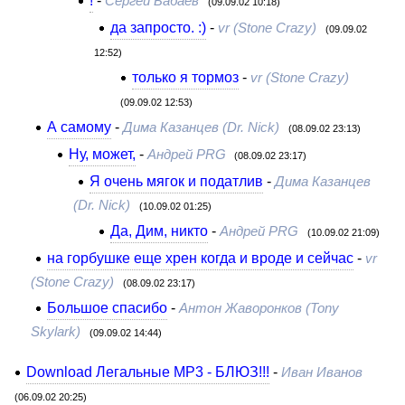
Сергей Бабаев
(09.09.02 10:18)
да запросто. :)
-
vr (Stone Crazy)
(09.09.02
12:52)
только я тормоз
-
vr (Stone Crazy)
(09.09.02 12:53)
А самому
-
Дима Казанцев (Dr. Nick)
(08.09.02 23:13)
Ну, может,
-
Андрей PRG
(08.09.02 23:17)
Я очень мягок и податлив
-
Дима Казанцев
(Dr. Nick)
(10.09.02 01:25)
Да, Дим, никто
-
Андрей PRG
(10.09.02 21:09)
на горбушке еще хрен когда и вроде и сейчас
-
vr
(Stone Crazy)
(08.09.02 23:17)
Большое спасибо
-
Антон Жаворонков (Tony
Skylark)
(09.09.02 14:44)
Download Легальные МР3 - БЛЮЗ!!!
-
Иван Иванов
(06.09.02 20:25)