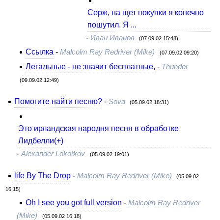
Серж, на щет покупки я конечно
пошутил. Я ...
-
Иван Иванов
(07.09.02 15:48)
Ссылка
-
Malcolm Ray Redriver (Mike)
(07.09.02 09:20)
Легальные - не значит бесплатные,
-
Thunder
(09.09.02 12:49)
Помогите найти песню?
-
Sova
(05.09.02 18:31)
Это ирландская народня песня в обработке
Лидбелли(+)
-
Alexander Lokotkov
(05.09.02 19:01)
life By The Drop
-
Malcolm Ray Redriver (Mike)
(05.09.02
16:15)
Oh I see you got full version
-
Malcolm Ray Redriver
(Mike)
(05.09.02 16:18)