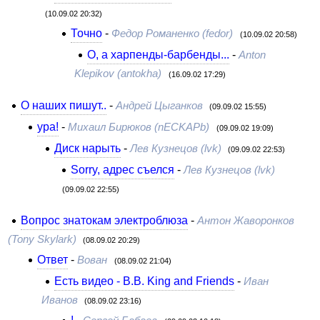
(10.09.02 20:32)
Точно
-
Федор Романенко (fedor)
(10.09.02 20:58)
О, а харпенды-барбенды...
-
Anton
Klepikov (antokha)
(16.09.02 17:29)
О наших пишут..
-
Андрей Цыганков
(09.09.02 15:55)
ура!
-
Михаил Бирюков (nECKAPb)
(09.09.02 19:09)
Диск нарыть
-
Лев Кузнецов (lvk)
(09.09.02 22:53)
Sorry, адрес съелся
-
Лев Кузнецов (lvk)
(09.09.02 22:55)
Вопрос знатокам электроблюза
-
Антон Жаворонков
(Tony Skylark)
(08.09.02 20:29)
Ответ
-
Вован
(08.09.02 21:04)
Есть видео - B.B. King and Friends
-
Иван
Иванов
(08.09.02 23:16)
!
-