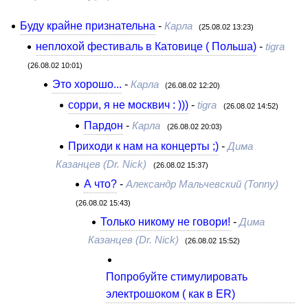
Буду крайне признательна
-
Карла
(25.08.02 13:23)
неплохой фестиваль в Катовице ( Польша)
-
tigra
(26.08.02 10:01)
Это хорошо...
-
Карла
(26.08.02 12:20)
сорри, я не москвич : )))
-
tigra
(26.08.02 14:52)
Пардон
-
Карла
(26.08.02 20:03)
Приходи к нам на концерты ;)
-
Дима
Казанцев (Dr. Nick)
(26.08.02 15:37)
А что?
-
Александр Мальчевский (Tonny)
(26.08.02 15:43)
Только никому не говори!
-
Дима
Казанцев (Dr. Nick)
(26.08.02 15:52)
Попробуйте стимулировать
электрошоком ( как в ER)