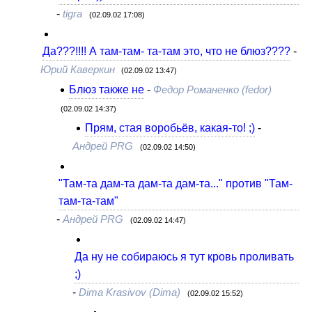
-
tigra
(02.09.02 17:08)
Да???!!!! А там-там- та-там это, что не блюз????
-
Юрий Каверкин
(02.09.02 13:47)
Блюз также не
-
Федор Романенко (fedor)
(02.09.02 14:37)
Прям, стая воробьёв, какая-то! ;)
-
Андрей PRG
(02.09.02 14:50)
"Там-та дам-та дам-та дам-та..." против "Там-
там-та-там"
-
Андрей PRG
(02.09.02 14:47)
Да ну не собираюсь я тут кровь проливать
;)
-
Dima Krasivov (Dima)
(02.09.02 15:52)