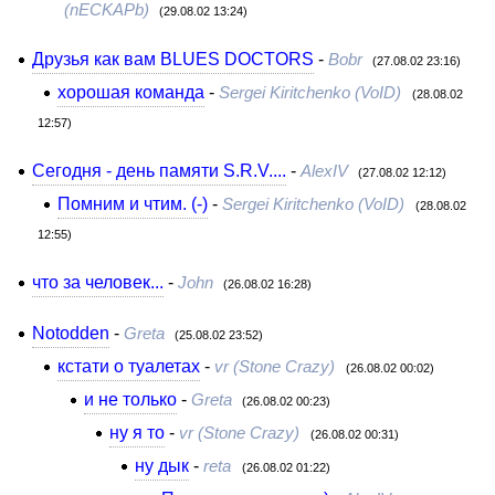
(nECKAPb)
(29.08.02 13:24)
Друзья как вам BLUES DOCTORS
-
Bobr
(27.08.02 23:16)
хорошая команда
-
Sergei Kiritchenko (VoID)
(28.08.02
12:57)
Сегодня - день памяти S.R.V....
-
AlexIV
(27.08.02 12:12)
Помним и чтим. (-)
-
Sergei Kiritchenko (VoID)
(28.08.02
12:55)
что за человек...
-
John
(26.08.02 16:28)
Notodden
-
Greta
(25.08.02 23:52)
кстати о туалетах
-
vr (Stone Crazy)
(26.08.02 00:02)
и не только
-
Greta
(26.08.02 00:23)
ну я то
-
vr (Stone Crazy)
(26.08.02 00:31)
ну дык
-
reta
(26.08.02 01:22)