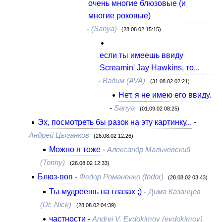
очень многие блюзовые (и
многие роковые)
-
(Sanya)
(28.08.02 15:15)
если ты имеешь ввиду
Screamin' Jay Hawkins, то...
-
Вадим (AVA)
(31.08.02 02:21)
Нет, я не имею его ввиду.
-
Sanya
(01.09.02 08:25)
Эх, посмотреть бы разок на эту картинку...
-
Андрей Цыганков
(26.08.02 12:26)
Можно я тоже
-
Александр Мальчевский
(Tonny)
(26.08.02 12:33)
Блюз-поп
-
Федор Романенко (fedor)
(28.08.02 03:43)
Ты мудреешь на глазах ;)
-
Дима Казанцев
(Dr. Nick)
(28.08.02 04:39)
частности
-
Andrei V. Evdokimov (evdokimov)