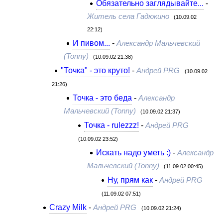
Обязательно заглядывайте...
-
Житель села Гадюкино
(10.09.02
22:12)
И пивом...
-
Александр Мальчевский
(Tonny)
(10.09.02 21:38)
"Точка" - это круто!
-
Андрей PRG
(10.09.02
21:26)
Точка - это беда
-
Александр
Мальчевский (Tonny)
(10.09.02 21:37)
Точка - rulezzz!
-
Андрей PRG
(10.09.02 23:52)
Искать надо уметь :)
-
Александр
Мальчевский (Tonny)
(11.09.02 00:45)
Ну, прям как
-
Андрей PRG
(11.09.02 07:51)
Crazy Milk
-
Андрей PRG
(10.09.02 21:24)