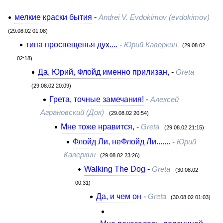
мелкие краски бытия
-
Andrei V. Evdokimov (evdokimov)
(29.08.02 01:08)
типа просвещенья дух....
-
Юрий Каверкин
(29.08.02
02:18)
Да, Юрий, Флойд именно прилизан,
-
Greta
(29.08.02 20:09)
Грета, точные замечания!
-
Алексей
Аграновский (Док)
(29.08.02 20:54)
Мне тоже нравится,
-
Greta
(29.08.02 21:15)
Флойд Ли, неФлойд Ли.......
-
Юрий
Каверкин
(29.08.02 23:26)
Walking The Dog
-
Greta
(30.08.02
00:31)
Да, и чем он
-
Greta
(30.08.02 01:03)