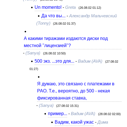
Un momento!
-
Greta
(26.08.02 01:12)
Да что вы...
-
Александр Мальчевский
(Tonny)
(26.08.02 01:37)
А какими тиражами издаются диски под
местной "лицензией"?
-
(Sanya)
(26.08.02 10:50)
500 экз. ...это для...
-
Вадим (AVA)
(27.08.02
01:27)
Я думаю, это связано с платежами в
РАО. Т.е., вероятно, до 500 - некая
фиксированная ставка,
-
(Sanya)
(27.08.02 15:31)
пример...
-
Вадим (AVA)
(28.08.02 02:00)
Вадим, какой ужас
-
Дима