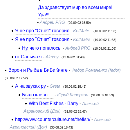
Да здравствует мир во всём мире!
Ура!!!
-
Андрей PRG
(02.09.02 16:50)
Я не про "Отчет" говорил
-
KotMatrs
(10.09.02 11:33)
Я не про "Отчет" говорил
-
KotMatrs
(10.09.02 11:33)
Ну, чего попалось,
-
Андрей PRG
(10.09.02 21:08)
от Саныча я
-
Alexey
(13.09.02 01:48)
Ворон и Рыба в БиБиКинге
-
Федор Романенко (fedor)
(30.08.02 17:52)
А на звуках ру
-
Greta
(30.08.02 18:43)
Было клево.....
-
Юрий Каверкин
(31.08.02 01:53)
With Best Fishes - Barry
-
Алексей
Аграновский (Док)
(31.08.02 15:47)
http://www.counterculture.net/thefish/
-
Алексей
Аграновский (Док)
(30.08.02 18:43)