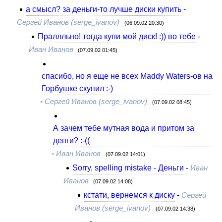
а смысл? за деньги-то лучше диски купить
-
Сергей Иванов (serge_ivanov)
(06.09.02 20:30)
Праллльно! тогда купи мой диск! :)) во тебе
-
Иван Иванов
(07.09.02 01:45)
спасибо, но я еще не всех Maddy Waters-ов на
Горбушке скупил :-)
-
Сергей Иванов (serge_ivanov)
(07.09.02 08:45)
А зачем тебе мутная вода и притом за
денги? :-((
-
Иван Иванов
(07.09.02 14:01)
Sorry, spelling mistake - Деньги
-
Иван
Иванов
(07.09.02 14:08)
кстати, вернемся к диску
-
Сергей
Иванов (serge_ivanov)
(07.09.02 14:38)