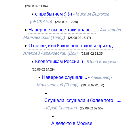
(28.08.02 11:04)
c прибытием :) (-)
-
Михаил Бирюков
(nECKAPb)
(28.08.02 12:39)
Наверное вы все-таки правы....
-
Александр
Мальчевский (Tonny)
(28.08.02 13:17)
О почве, или Каков поп, таков и приход
-
Алексей Аграновский (Док)
(28.08.02 13:39)
Клеветникам России :)
-
Юрий Каверкин
(28.08.02 14:29)
Наверное слушали...
-
Александр
Мальчевский (Tonny)
(29.08.02 01:50)
Слушали ,слушали и более того ......
-
Юрий Каверкин
(29.08.02 02:55)
А дело-то в Москве