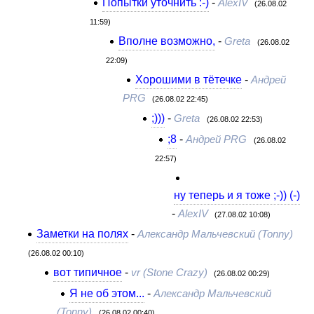
Попытки уточнить :-)
-
AlexIV
(26.08.02
11:59)
Вполне возможно,
-
Greta
(26.08.02
22:09)
Хорошими в тётечке
-
Андрей
PRG
(26.08.02 22:45)
;)))
-
Greta
(26.08.02 22:53)
;8
-
Андрей PRG
(26.08.02
22:57)
ну теперь и я тоже ;-)) (-)
-
AlexIV
(27.08.02 10:08)
Заметки на полях
-
Александр Мальчевский (Tonny)
(26.08.02 00:10)
вот типичное
-
vr (Stone Crazy)
(26.08.02 00:29)
Я не об этом...
-
Александр Мальчевский
(Tonny)
(26.08.02 00:40)