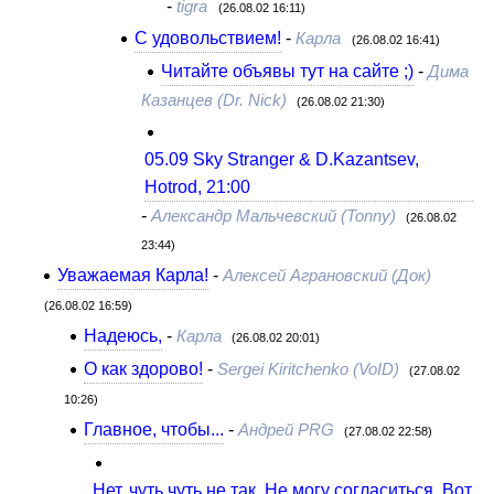
-
tigra
(26.08.02 16:11)
С удовольствием!
-
Карла
(26.08.02 16:41)
Читайте объявы тут на сайте ;)
-
Дима
Казанцев (Dr. Nick)
(26.08.02 21:30)
05.09 Sky Stranger & D.Kazantsev,
Hotrod, 21:00
-
Александр Мальчевский (Tonny)
(26.08.02
23:44)
Уважаемая Карла!
-
Алексей Аграновский (Док)
(26.08.02 16:59)
Надеюсь,
-
Карла
(26.08.02 20:01)
О как здорово!
-
Sergei Kiritchenko (VoID)
(27.08.02
10:26)
Главное, чтобы...
-
Андрей PRG
(27.08.02 22:58)
Нет, чуть чуть не так. Не могу согласиться. Вот