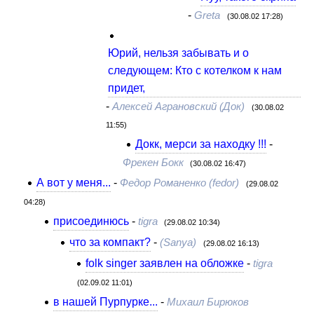
-
Greta
(30.08.02 17:28)
Юрий, нельзя забывать и о
следующем: Кто с котелком к нам
придет,
-
Алексей Аграновский (Док)
(30.08.02
11:55)
Докк, мерси за находку !!!
-
Фрекен Бокк
(30.08.02 16:47)
А вот у меня...
-
Федор Романенко (fedor)
(29.08.02
04:28)
присоединюсь
-
tigra
(29.08.02 10:34)
что за компакт?
-
(Sanya)
(29.08.02 16:13)
folk singer заявлен на обложке
-
tigra
(02.09.02 11:01)
в нашей Пурпурке...
-
Михаил Бирюков