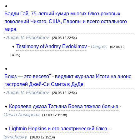
Бадди Гай, 75-летний кумир многих блюз-роковых
поколений Чикаго, США, Европы и всего остального
мира
-
Andrei V. Evdokimov
(20.03.12 22:54)
Testimony of Andrey Evdokimov
-
Diegres
(02.04.12
04:35)
Блюз — это весело" - вердикт журнала Итоги на анонс
гастролей Джей-Си Смита в ДуДе
-
Andrei V. Evdokimov
(20.03.12 12:54)
Королева джаза Татьяна Боева тяжело больна
-
Ольга Лимарова
(17.03.12 19:38)
Lightnin Hopkins и его электрический блюз.
-
tavrichesky
(16.03.12 15:14)