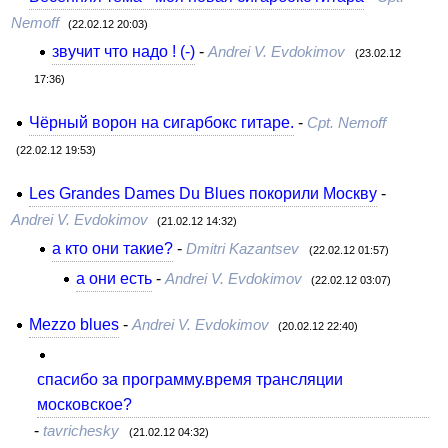
Nemoff
(22.02.12 20:03)
звучит что надо ! (-)
-
Andrei V. Evdokimov
(23.02.12
17:36)
Чёрный ворон на сигарбокс гитаре.
-
Cpt. Nemoff
(22.02.12 19:53)
Les Grandes Dames Du Blues покорили Москву
-
Andrei V. Evdokimov
(21.02.12 14:32)
а кто они такие?
-
Dmitri Kazantsev
(22.02.12 01:57)
а они есть
-
Andrei V. Evdokimov
(22.02.12 03:07)
Mezzo blues
-
Andrei V. Evdokimov
(20.02.12 22:40)
спасибо за программу.время трансляции
московское?
-
tavrichesky
(21.02.12 04:32)