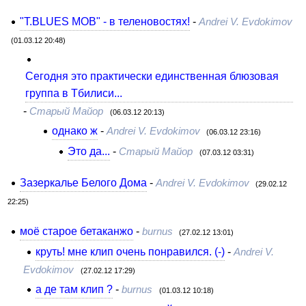
"T.BLUES MOB" - в теленовостях!
-
Andrei V. Evdokimov
(01.03.12 20:48)
Сегодня это практически единственная блюзовая
группа в Тбилиси...
-
Старый Майор
(06.03.12 20:13)
однако ж
-
Andrei V. Evdokimov
(06.03.12 23:16)
Это да...
-
Старый Майор
(07.03.12 03:31)
Зазеркалье Белого Дома
-
Andrei V. Evdokimov
(29.02.12
22:25)
моё старое бетаканжо
-
burnus
(27.02.12 13:01)
круть! мне клип очень понравился. (-)
-
Andrei V.
Evdokimov
(27.02.12 17:29)
а де там клип ?
-
burnus
(01.03.12 10:18)