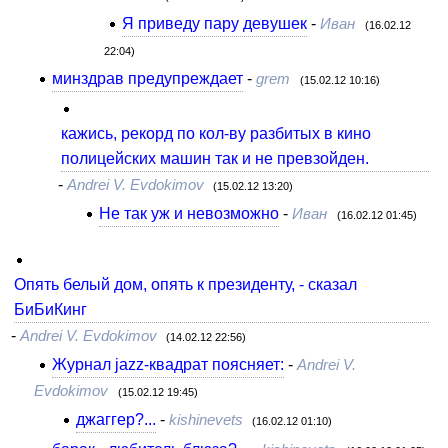
Я приведу пару девушек
-
Иван
(16.02.12
22:04)
минздрав предупреждает
-
grem
(15.02.12 10:16)
кажись, рекорд по кол-ву разбитых в кино
полицейских машин так и не превзойден.
-
Andrei V. Evdokimov
(15.02.12 13:20)
Не так уж и невозможно
-
Иван
(16.02.12 01:45)
Опять белый дом, опять к президенту, - сказал
БиБиКинг
-
Andrei V. Evdokimov
(14.02.12 22:56)
Журнал jazz-квадрат поясняет:
-
Andrei V.
Evdokimov
(15.02.12 19:45)
джаггер?...
-
kishinevets
(16.02.12 01:10)