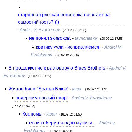
старинная русская поговорка посягает на
самостийность? )))
-
Andrei V. Evdokimov
(20.02.12 12:06)
не понял экивоков.
-
tavrichesky
(20.02.12 17:55)
критику учли - исправляемся!
-
Andrei V.
Evdokimov
(20.02.12 22:16)
В продолжение к разговору о Blues Brothers
-
Andrei V.
Evdokimov
(18.02.12 19:35)
Живое Кино "Братья Блюз"
-
Иван
(15.02.12 01:34)
подержим наглый пиар!
-
Andrei V. Evdokimov
(15.02.12 03:08)
Костюмы
-
Иван
(16.02.12 01:50)
если соберутся одни мужики -
-
Andrei V.
Evdokimov
(16.02.12 02:34)