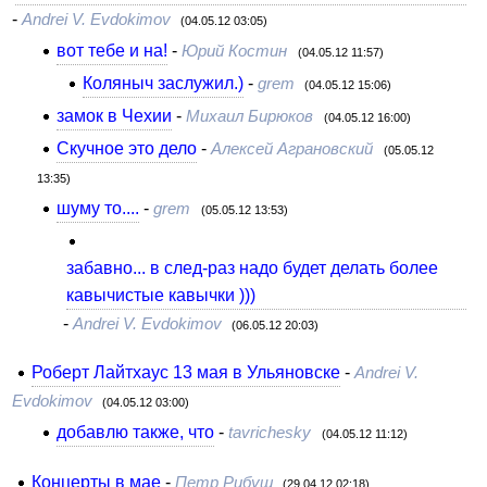
-
Andrei V. Evdokimov
(04.05.12 03:05)
вот тебе и на!
-
Юрий Костин
(04.05.12 11:57)
Коляныч заслужил.)
-
grem
(04.05.12 15:06)
замок в Чехии
-
Михаил Бирюков
(04.05.12 16:00)
Скучное это дело
-
Алексей Аграновский
(05.05.12
13:35)
шуму то....
-
grem
(05.05.12 13:53)
забавно... в след-раз надо будет делать более
кавычистые кавычки )))
-
Andrei V. Evdokimov
(06.05.12 20:03)
Роберт Лайтхаус 13 мая в Ульяновске
-
Andrei V.
Evdokimov
(04.05.12 03:00)
добавлю также, что
-
tavrichesky
(04.05.12 11:12)
Концерты в мае
-
Петр Рибуш
(29.04.12 02:18)