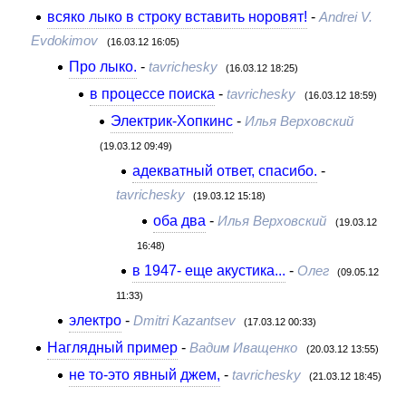
всяко лыко в строку вставить норовят!
-
Andrei V.
Evdokimov
(16.03.12 16:05)
Про лыко.
-
tavrichesky
(16.03.12 18:25)
в процессе поиска
-
tavrichesky
(16.03.12 18:59)
Электрик-Хопкинс
-
Илья Верховский
(19.03.12 09:49)
адекватный ответ, спасибо.
-
tavrichesky
(19.03.12 15:18)
оба два
-
Илья Верховский
(19.03.12
16:48)
в 1947- еще акустика...
-
Олег
(09.05.12
11:33)
электро
-
Dmitri Kazantsev
(17.03.12 00:33)
Наглядный пример
-
Вадим Иващенко
(20.03.12 13:55)
не то-это явный джем,
-
tavrichesky
(21.03.12 18:45)