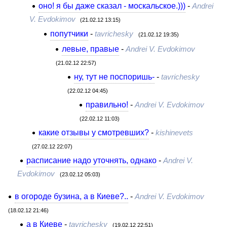
оно! я бы даже сказал - москальское.)))
-
Andrei
V. Evdokimov
(21.02.12 13:15)
попутчики
-
tavrichesky
(21.02.12 19:35)
левые, правые
-
Andrei V. Evdokimov
(21.02.12 22:57)
ну, тут не поспоришь-
-
tavrichesky
(22.02.12 04:45)
правильно!
-
Andrei V. Evdokimov
(22.02.12 11:03)
какие отзывы у смотревших?
-
kishinevets
(27.02.12 22:07)
расписание надо уточнять, однако
-
Andrei V.
Evdokimov
(23.02.12 05:03)
в огороде бузина, а в Киеве?..
-
Andrei V. Evdokimov
(18.02.12 21:46)
а в Киеве
-
tavrichesky
(19.02.12 22:51)