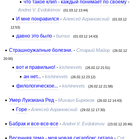
что такое клип - каждый понимает по своему
-
Andrei V. Evdokimov
(01.03.12 13:44)
И мне понравился
-
Алексей Аграновский
(01.03.12
12:53)
давно это было
-
burnus
(01.03.12 14:43)
Страшноужапные болезни.
-
Старый Майор
(26.02.12
20:00)
вот и правильно!
-
kishinevets
(26.02.12 21:51)
ан нет...
-
kishinevets
(26.02.12 23:12)
филологическое...
-
kishinevets
(26.02.12 21:58)
Умер Луизиана Ред
-
Михаил Бирюков
(26.02.12 14:43)
Горе
-
Алексей Аграновский
(29.02.12 17:30)
Бабрак и все-все-все
-
Andrei V. Evdokimov
(23.02.12 20:46)
Весенняя тема - моя новая сигарбокс гитара
-
Cpt.