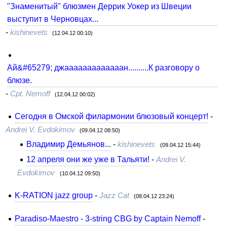
"Знаменитый" блюзмен Деррик Уокер из Швеции
выступит в Черновцах...
-
kishinevets
(12.04.12 00:10)
Ай&#65279; джааааааааааааан..........К разговору о
блюзе.
-
Cpt. Nemoff
(12.04.12 00:02)
Сегодня в Омской филармонии блюзовый концерт!
-
Andrei V. Evdokimov
(09.04.12 08:50)
Владимир Демьянов...
-
kishinevets
(09.04.12 15:44)
12 апреля они же уже в Тальяти!
-
Andrei V.
Evdokimov
(10.04.12 09:50)
K-RATION jazz group
-
Jazz Cat
(08.04.12 23:24)
Paradiso-Maestro - 3-string CBG by Captain Nemoff
-