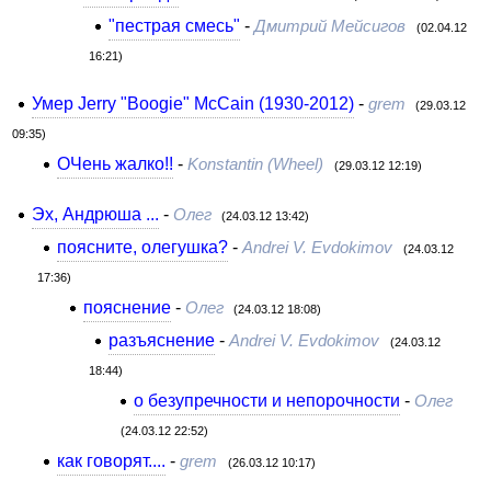
"пестрая смесь"
-
Дмитрий Мейсигов
(02.04.12
16:21)
Умер Jerry "Boogie" McCain (1930-2012)
-
grem
(29.03.12
09:35)
ОЧень жалко!!
-
Konstantin (Wheel)
(29.03.12 12:19)
Эх, Андрюша ...
-
Олег
(24.03.12 13:42)
поясните, олегушка?
-
Andrei V. Evdokimov
(24.03.12
17:36)
пояснение
-
Олег
(24.03.12 18:08)
разъяснение
-
Andrei V. Evdokimov
(24.03.12
18:44)
о безупречности и непорочности
-
Олег
(24.03.12 22:52)
как говорят....
-
grem
(26.03.12 10:17)