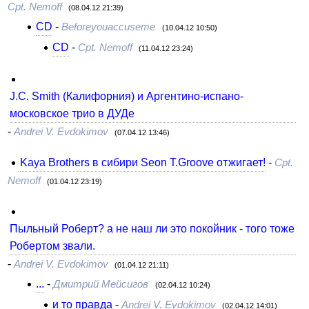
Cpt. Nemoff
(08.04.12 21:39)
CD
-
Beforeyouaccuseme
(10.04.12 10:50)
CD
-
Cpt. Nemoff
(11.04.12 23:24)
J.C. Smith (Калифорния) и Аргентино-испано-
московское трио в ДУДе
-
Andrei V. Evdokimov
(07.04.12 13:46)
Kaya Brothers в сибири Seon T.Groove отжигает!
-
Cpt.
Nemoff
(01.04.12 23:19)
Пыльный Роберт? а не наш ли это покойник - того тоже
Робертом звали.
-
Andrei V. Evdokimov
(01.04.12 21:11)
...
-
Дмитрий Мейсигов
(02.04.12 10:24)
и то правда
-
Andrei V. Evdokimov
(02.04.12 14:01)