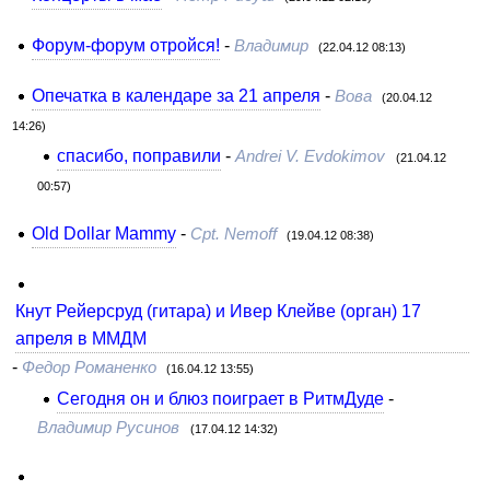
Форум-форум отройся!
-
Владимир
(22.04.12 08:13)
Опечатка в календаре за 21 апреля
-
Вова
(20.04.12
14:26)
спасибо, поправили
-
Andrei V. Evdokimov
(21.04.12
00:57)
Old Dollar Mammy
-
Cpt. Nemoff
(19.04.12 08:38)
Кнут Рейерсруд (гитара) и Ивер Клейве (орган) 17
апреля в ММДМ
-
Федор Романенко
(16.04.12 13:55)
Сегодня он и блюз поиграет в РитмДуде
-
Владимир Русинов
(17.04.12 14:32)