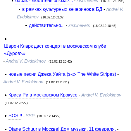
барак - любитель блюза?...
-
kishinevets
(16.02.12 01:05)
в рамках культурных вечеринок в БД
-
Andrei V.
Evdokimov
(16.02.12 02:37)
действительно...
-
kishinevets
(16.02.12 10:45)
Шарон Кларк даст концерт в московском клубе
«Дуровъ».
-
Andrei V. Evdokimov
(13.02.12 20:42)
новые песни Джека Уайта (экс- The White Stripes)
-
Andrei V. Evdokimov
(11.02.12 23:31)
Криса Ри в московском Крокусе
-
Andrei V. Evdokimov
(11.02.12 23:27)
SOS!!!
-
SSP
(10.02.12 14:22)
Diane Schuur в Москве! Дом музыки, 11 февраля.
-