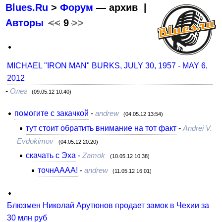
Blues.Ru
>
Форум
— архив |
Авторы
<<
9
>>
MICHAEL "IRON MAN" BURKS, JULY 30, 1957 - MAY 6,
2012
-
Олег
(09.05.12 10:40)
помогите с закачкой
-
andrew
(04.05.12 13:54)
тут стоит обратить внимание на тот факт
-
Andrei V.
Evdokimov
(04.05.12 20:20)
скачать с Эха
-
Zamok
(10.05.12 10:38)
точнАААА!
-
andrew
(11.05.12 16:01)
Блюзмен Николай Арутюнов продает замок в Чехии за
30 млн руб