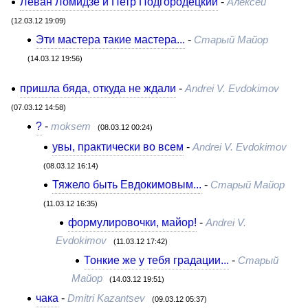
Леван Ломидзе и Петр Подгородецкий
-
Алексей
(12.03.12 19:09)
Эти мастера такие мастера...
-
Старый Майор
(14.03.12 19:56)
пришла бяда, откуда не ждали
-
Andrei V. Evdokimov
(07.03.12 14:58)
?
-
moksem
(08.03.12 00:24)
увы, практически во всем
-
Andrei V. Evdokimov
(08.03.12 16:14)
Тяжело быть Евдокимовым...
-
Старый Майор
(11.03.12 16:35)
формулировочки, майор!
-
Andrei V.
Evdokimov
(11.03.12 17:42)
Тонкие же у тебя градации...
-
Старый
Майор
(14.03.12 19:51)
чака
-
Dmitri Kazantsev
(09.03.12 05:37)