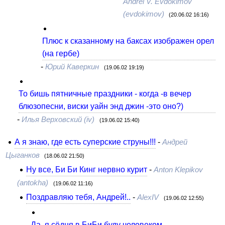
Andrei V. Evdokimov
(evdokimov)
(20.06.02 16:16)
Плюс к сказанному на баксах изображен орел
(на гербе)
-
Юрий Каверкин
(19.06.02 19:19)
То бишь пятничные праздники - когда -в вечер
блюзопесни, виски уайн энд джин -это оно?)
-
Илья Верховский (iv)
(19.06.02 15:40)
А я знаю, где есть суперские струны!!!
-
Андрей
Цыганков
(18.06.02 21:50)
Ну все, Би Би Кинг нервно курит
-
Anton Klepikov
(antokha)
(19.06.02 11:16)
Поздравляю тебя, Андрей!..
-
AlexIV
(19.06.02 12:55)
Да, я сёдня в БиБи буду человеком-