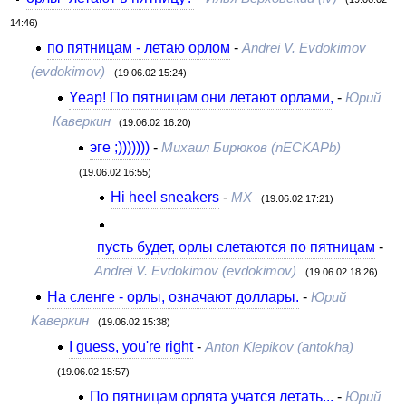
14:46)
по пятницам - летаю орлом
-
Andrei V. Evdokimov
(evdokimov)
(19.06.02 15:24)
Yeap! По пятницам они летают орлами,
-
Юрий
Каверкин
(19.06.02 16:20)
эге ;)))))))
-
Михаил Бирюков (nECKAPb)
(19.06.02 16:55)
Hi heel sneakers
-
MX
(19.06.02 17:21)
пусть будет, орлы слетаются по пятницам
-
Andrei V. Evdokimov (evdokimov)
(19.06.02 18:26)
На сленге - орлы, означают доллары.
-
Юрий
Каверкин
(19.06.02 15:38)
I guess, you're right
-
Anton Klepikov (antokha)
(19.06.02 15:57)
По пятницам орлята учатся летать...
-
Юрий