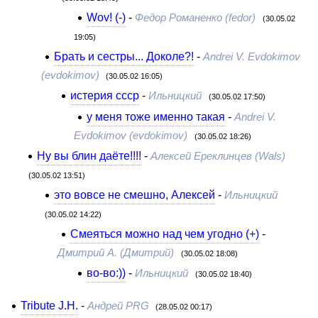
Wov! (-)
-
Федор Романенко (fedor)
(30.05.02
19:05)
Брать и сестры... Доколе?!
-
Andrei V. Evdokimov
(evdokimov)
(30.05.02 16:05)
истерия ссср
-
Ильницкий
(30.05.02 17:50)
у меня тоже именно такая
-
Andrei V.
Evdokimov (evdokimov)
(30.05.02 18:26)
Ну вы блин даёте!!!!
-
Алексей Ереклинцев (Wals)
(30.05.02 13:51)
это вовсе не смешно, Алексей
-
Ильницкий
(30.05.02 14:22)
Смеяться можно над чем угодно (+)
-
Дмитрий A. (Дмитрий)
(30.05.02 18:08)
во-во:))
-
Ильницкий
(30.05.02 18:40)
Tribute J.H.
-
Андрей PRG
(28.05.02 00:17)