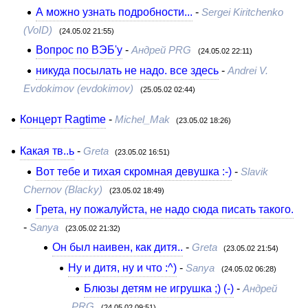
А можно узнать подробности...
-
Sergei Kiritchenko
(VoID)
(24.05.02 21:55)
Вопрос по ВЭБ'у
-
Андрей PRG
(24.05.02 22:11)
никуда посылать не надо. все здесь
-
Andrei V.
Evdokimov (evdokimov)
(25.05.02 02:44)
Концерт Ragtime
-
Michel_Mak
(23.05.02 18:26)
Какая тв..ь
-
Greta
(23.05.02 16:51)
Вот тебе и тихая скромная девушка :-)
-
Slavik
Chernov (Blacky)
(23.05.02 18:49)
Грета, ну пожалуйста, не надо сюда писать такого.
-
Sanya
(23.05.02 21:32)
Он был наивен, как дитя..
-
Greta
(23.05.02 21:54)
Ну и дитя, ну и что :^)
-
Sanya
(24.05.02 06:28)
Блюзы детям не игрушка ;) (-)
-
Андрей
PRG
(24.05.02 09:51)