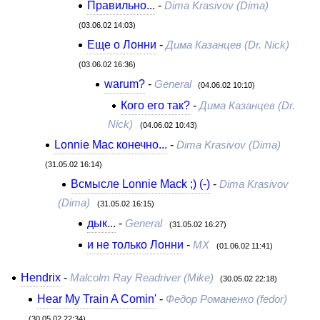
Правильно...
-
Dima Krasivov (Dima)
(03.06.02 14:03)
Еще о Лонни
-
Дима Казанцев (Dr. Nick)
(03.06.02 16:36)
warum?
-
General
(04.06.02 10:10)
Кого его так?
-
Дима Казанцев (Dr.
Nick)
(04.06.02 10:43)
Lonnie Mac конечно...
-
Dima Krasivov (Dima)
(31.05.02 16:14)
Всмысле Lonnie Mack ;) (-)
-
Dima Krasivov
(Dima)
(31.05.02 16:15)
дык...
-
General
(31.05.02 16:27)
и не только Лонни
-
MX
(01.06.02 11:41)
Hendrix
-
Malcolm Ray Readriver (Mike)
(30.05.02 22:18)
Hear My Train A Comin'
-
Федор Романенко (fedor)
(30.05.02 22:34)