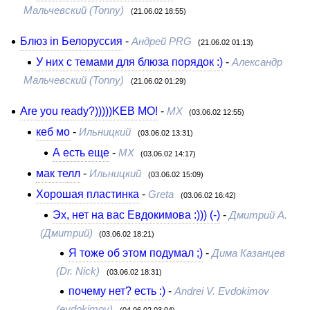
Мальчевский (Tonny)
(21.06.02 18:55)
Блюз in Белоруссия
-
Андрей PRG
(21.06.02 01:13)
У них с темами для блюза порядок :)
-
Александр
Мальчевский (Tonny)
(21.06.02 01:29)
Are you ready?)))))KEB MO!
-
MX
(03.06.02 12:55)
кеб мо
-
Ильницкий
(03.06.02 13:31)
А есть еще
-
МХ
(03.06.02 14:17)
мак телл
-
Ильницкий
(03.06.02 15:09)
Хорошая пластинка
-
Greta
(03.06.02 16:42)
Эх, нет на вас Евдокимова :))) (-)
-
Дмитрий A.
(Дмитрий)
(03.06.02 18:21)
Я тоже об этом подумал ;)
-
Дима Казанцев
(Dr. Nick)
(03.06.02 18:31)
почему нет? есть :)
-
Andrei V. Evdokimov
(evdokimov)
(04.06.02 03:04)