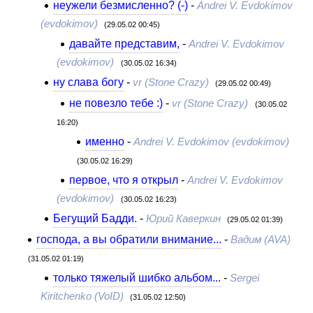
неужели безмисленно? (-)
-
Andrei V. Evdokimov
(evdokimov)
(29.05.02 00:45)
давайте представим,
-
Andrei V. Evdokimov
(evdokimov)
(30.05.02 16:34)
ну слава богу
-
vr (Stone Crazy)
(29.05.02 00:49)
не повезло тебе :)
-
vr (Stone Crazy)
(30.05.02
16:20)
именно
-
Andrei V. Evdokimov (evdokimov)
(30.05.02 16:29)
первое, что я открыл
-
Andrei V. Evdokimov
(evdokimov)
(30.05.02 16:23)
Бегущий Бадди.
-
Юрий Каверкин
(29.05.02 01:39)
господа, а вы обратили внимание...
-
Вадим (AVA)
(31.05.02 01:19)
только тяжелый шибко альбом...
-
Sergei
Kiritchenko (VoID)
(31.05.02 12:50)