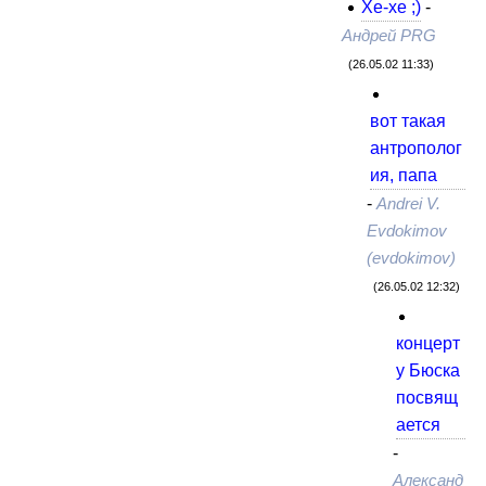
Хе-хе ;)
-
Андрей PRG
(26.05.02 11:33)
вот такая
антрополог
ия, папа
-
Andrei V.
Evdokimov
(evdokimov)
(26.05.02 12:32)
концерт
у Бюска
посвящ
ается
-
Александ