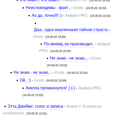
(24.05.02 16:28)
Неисповедимы - факт ,
-
Greta
(24.05.02 16:34)
Ах да, точно!!! :)
-
Андрей PRG
(24.05.02 16:42)
Даа.. одна мааленькая тайная страсть
-
Greta
(24.05.02 19:59)
По-моему, он производит..
-
Андрей
PRG
(24.05.02 20:45)
Не знаю - не знаю...
-
Greta
(24.05.02 23:02)
Не знаю - не знаю...
-
Greta
(24.05.02 22:54)
Ой.. :)
-
Greta
(24.05.02 23:00)
Акелла промахнулся! ;) (-)
-
Андрей PRG
(24.05.02 23:03)
Этта Джеймс: голос и записи
-
Andrei V. Evdokimov
(evdokimov)
(24.05.02 12:51)