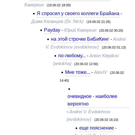
Каверкин
(19.06.02 18:09)
Я спросил у своего коллеги Брайана
-
Дима Казанцев (Dr. Nick)
(19.06.02 21:26)
Payday
-
Юрий Каверкин
(20.06.02 00:20)
на этой строчке БиБиКинг
-
Andrei
V. Evdokimov (evdokimov)
(20.06.02 01:13)
по-любому...
-
Anton Klepikov
(antokha)
(20.06.02 12:56)
Мне тоже...
-
AlexIV
(20.06.02
14:40)
очевидное - наиболее
вероятно
-
Andrei V. Evdokimov
(evdokimov)
(20.06.02 16:10)
еще пояснение
-