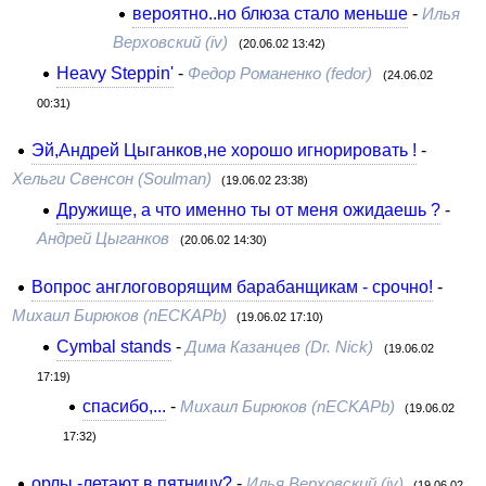
вероятно..но блюза стало меньше
-
Илья
Верховский (iv)
(20.06.02 13:42)
Heavy Steppin'
-
Федор Романенко (fedor)
(24.06.02
00:31)
Эй,Андрей Цыганков,не хорошо игнорировать !
-
Хельги Свенсон (Soulman)
(19.06.02 23:38)
Дружище, а что именно ты от меня ожидаешь ?
-
Андрей Цыганков
(20.06.02 14:30)
Вопрос англоговорящим барабанщикам - срочно!
-
Михаил Бирюков (nECKAPb)
(19.06.02 17:10)
Cymbal stands
-
Дима Казанцев (Dr. Nick)
(19.06.02
17:19)
спасибо,...
-
Михаил Бирюков (nECKAPb)
(19.06.02
17:32)
орлы -летают в пятницу?
-
Илья Верховский (iv)
(19.06.02