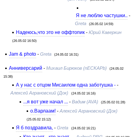
Я не люблю частушки..
-
Greta
(26.05.02 14:59)
Надеюсь,что это не оффтопик
-
Юрий Каверкин
(26.05.02 16:50)
Jam & photo
-
Greta
(24.05.02 16:31)
Анниверсарий
-
Михаил Бирюков (nECKAPb)
(24.05.02
15:38)
А у нас с отцом Мисаилом одна заботушка -
-
Алексей Аграновский (Док)
(24.05.02 16:16)
...я вот уже начал ...
-
Вадим (AVA)
(25.05.02 01:28)
о.Варлаам!
-
Алексей Аграновский (Док)
(25.05.02 15:12)
Я б поздравила,
-
Greta
(24.05.02 16:21)
Кто знает... кто знает...
-
Андрей PRG