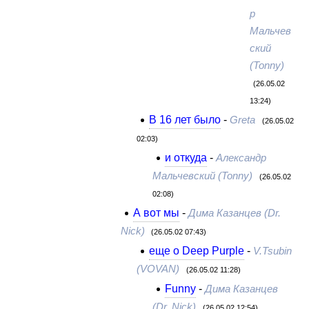
р
Мальчев
ский
(Tonny)
(26.05.02
13:24)
В 16 лет было
-
Greta
(26.05.02
02:03)
и откуда
-
Александр
Мальчевский (Tonny)
(26.05.02
02:08)
А вот мы
-
Дима Казанцев (Dr.
Nick)
(26.05.02 07:43)
еще о Deep Purple
-
V.Tsubin
(VOVAN)
(26.05.02 11:28)
Funny
-
Дима Казанцев
(Dr. Nick)
(26.05.02 12:54)