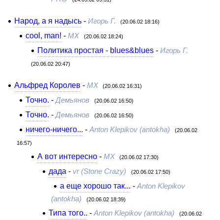
Народ, а я надысь
-
Игорь Г.
(20.06.02 18:16)
cool, man!
-
MX
(20.06.02 18:24)
Политика простая - blues&blues
-
Игорь Г.
(20.06.02 20:47)
Альфред Королев
-
MX
(20.06.02 16:31)
Точно.
-
Демьянов
(20.06.02 16:50)
Точно.
-
Демьянов
(20.06.02 16:50)
ничего-ничего...
-
Anton Klepikov (antokha)
(20.06.02
16:57)
А вот интересно
-
МХ
(20.06.02 17:30)
дада
-
vr (Stone Crazy)
(20.06.02 17:50)
а еще хорошо так...
-
Anton Klepikov
(antokha)
(20.06.02 18:39)
Типа того..
-
Anton Klepikov (antokha)
(20.06.02