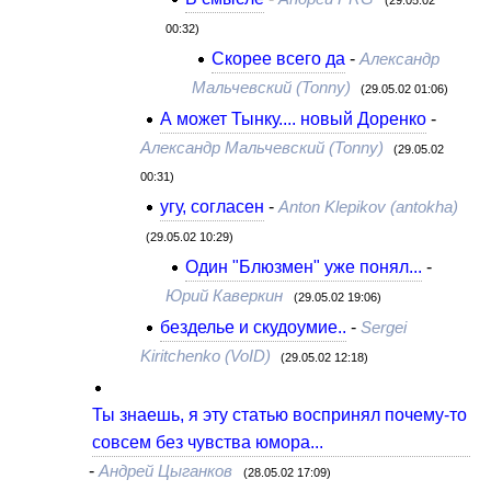
00:32)
Cкорее всего да
-
Александр
Мальчевский (Tonny)
(29.05.02 01:06)
А может Тынку.... новый Доренко
-
Александр Мальчевский (Tonny)
(29.05.02
00:31)
угу, согласен
-
Anton Klepikov (antokha)
(29.05.02 10:29)
Один "Блюзмен" уже понял...
-
Юрий Каверкин
(29.05.02 19:06)
безделье и скудоумие..
-
Sergei
Kiritchenko (VoID)
(29.05.02 12:18)
Ты знаешь, я эту статью воспринял почему-то
совсем без чувства юмора...
-
Андрей Цыганков
(28.05.02 17:09)