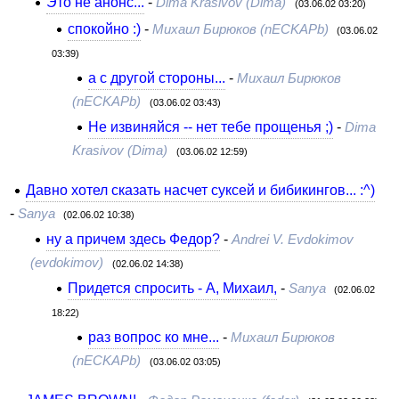
Это не анонс...
-
Dima Krasivov (Dima)
(03.06.02 03:20)
спокойно :)
-
Михаил Бирюков (nECKAPb)
(03.06.02
03:39)
а с другой стороны...
-
Михаил Бирюков
(nECKAPb)
(03.06.02 03:43)
Не извиняйся -- нет тебе прощенья ;)
-
Dima
Krasivov (Dima)
(03.06.02 12:59)
Давно хотел сказать насчет суксей и бибикингов... :^)
-
Sanya
(02.06.02 10:38)
ну а причем здесь Федор?
-
Andrei V. Evdokimov
(evdokimov)
(02.06.02 14:38)
Придется спросить - А, Михаил,
-
Sanya
(02.06.02
18:22)
раз вопрос ко мне...
-
Михаил Бирюков
(nECKAPb)
(03.06.02 03:05)