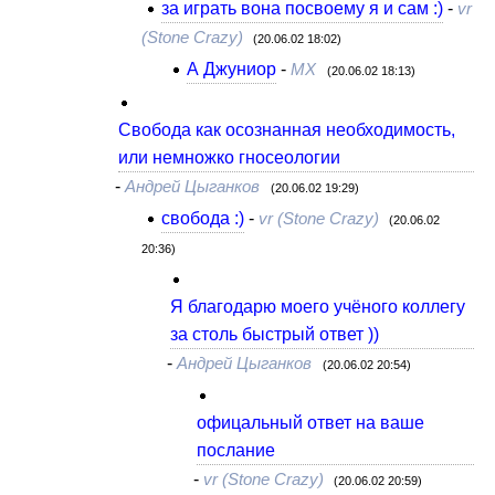
за играть вона посвоему я и сам :)
-
vr
(Stone Crazy)
(20.06.02 18:02)
А Джуниор
-
МХ
(20.06.02 18:13)
Свобода как осознанная необходимость,
или немножко гносеологии
-
Андрей Цыганков
(20.06.02 19:29)
свобода :)
-
vr (Stone Crazy)
(20.06.02
20:36)
Я благодарю моего учёного коллегу
за столь быстрый ответ ))
-
Андрей Цыганков
(20.06.02 20:54)
офицальный ответ на ваше
послание
-
vr (Stone Crazy)
(20.06.02 20:59)