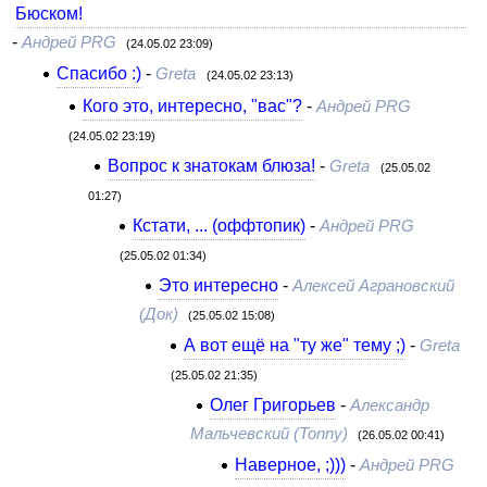
Бюском!
-
Андрей PRG
(24.05.02 23:09)
Спасибо :)
-
Greta
(24.05.02 23:13)
Кого это, интересно, "вас"?
-
Андрей PRG
(24.05.02 23:19)
Вопрос к знатокам блюза!
-
Greta
(25.05.02
01:27)
Кстати, ... (оффтопик)
-
Андрей PRG
(25.05.02 01:34)
Это интересно
-
Алексей Аграновский
(Док)
(25.05.02 15:08)
А вот ещё на "ту же" тему ;)
-
Greta
(25.05.02 21:35)
Олег Григорьев
-
Александр
Мальчевский (Tonny)
(26.05.02 00:41)
Наверное, ;)))
-
Андрей PRG