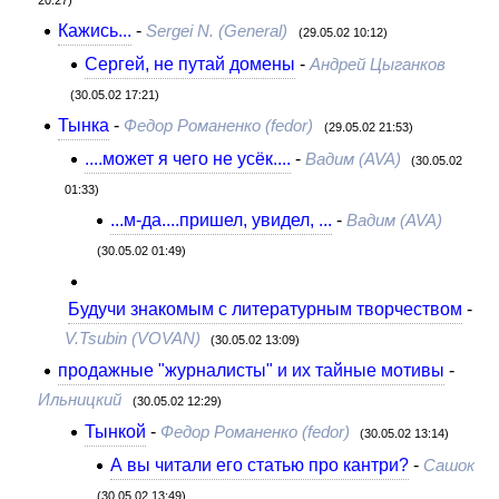
Кажись...
-
Sergei N. (General)
(29.05.02 10:12)
Сергей, не путай домены
-
Андрей Цыганков
(30.05.02 17:21)
Тынка
-
Федор Романенко (fedor)
(29.05.02 21:53)
....может я чего не усёк....
-
Вадим (AVA)
(30.05.02
01:33)
...м-да....пришел, увидел, ...
-
Вадим (AVA)
(30.05.02 01:49)
Будучи знакомым с литературным творчеством
-
V.Tsubin (VOVAN)
(30.05.02 13:09)
продажные "журналисты" и их тайные мотивы
-
Ильницкий
(30.05.02 12:29)
Тынкой
-
Федор Романенко (fedor)
(30.05.02 13:14)
А вы читали его статью про кантри?
-
Сашок
(30.05.02 13:49)