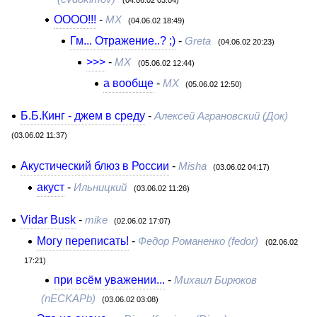
OOOO!!!
-
MX
(04.06.02 18:49)
Гм... Отражение..? ;)
-
Greta
(04.06.02 20:23)
>>>
-
MX
(05.06.02 12:44)
а вообще
-
МХ
(05.06.02 12:50)
Б.Б.Кинг - джем в среду
-
Алексей Аграновский (Док)
(03.06.02 11:37)
Акустический блюз в России
-
Misha
(03.06.02 04:17)
акуст
-
Ильницкий
(03.06.02 11:26)
Vidar Busk
-
mike
(02.06.02 17:07)
Могу переписать!
-
Федор Романенко (fedor)
(02.06.02
17:21)
при всём уважении...
-
Михаил Бирюков
(nECKAPb)
(03.06.02 03:08)