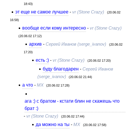
18:43)
эт еще не самое лучшее
-
vr (Stone Crazy)
(20.06.02
16:58)
вообще если кому интересно
-
vr (Stone Crazy)
(20.06.02 17:12)
архив
-
Сергей Иванов (serge_ivanov)
(20.06.02
17:20)
есть :)
-
vr (Stone Crazy)
(20.06.02 17:20)
буду благодарен
-
Сергей Иванов
(serge_ivanov)
(20.06.02 21:44)
а что
-
МХ
(20.06.02 17:28)
ага :) с братом - кстати блин не скажешь что
брат :)
-
vr (Stone Crazy)
(20.06.02 17:44)
да можно на ты
-
МХ
(20.06.02 17:58)