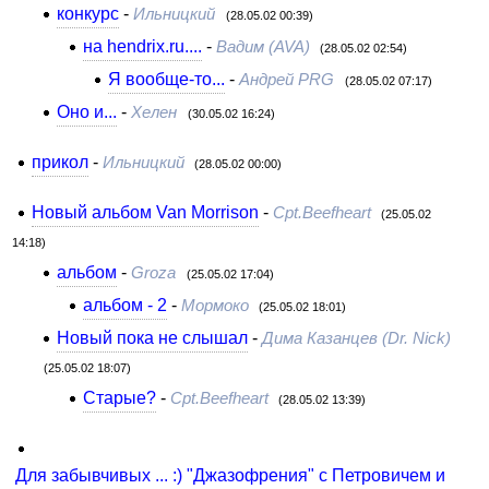
конкурс
-
Ильницкий
(28.05.02 00:39)
на hendrix.ru....
-
Вадим (AVA)
(28.05.02 02:54)
Я вообще-то...
-
Андрей PRG
(28.05.02 07:17)
Оно и...
-
Хелен
(30.05.02 16:24)
прикол
-
Ильницкий
(28.05.02 00:00)
Новый альбом Van Morrison
-
Cpt.Beefheart
(25.05.02
14:18)
альбом
-
Groza
(25.05.02 17:04)
альбом - 2
-
Мормоко
(25.05.02 18:01)
Новый пока не слышал
-
Дима Казанцев (Dr. Nick)
(25.05.02 18:07)
Старые?
-
Cpt.Beefheart
(28.05.02 13:39)
Для забывчивых ... :) "Джазофрения" с Петровичем и