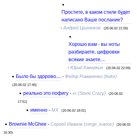
Простите, в каком стиле будет
написано Ваше послание?
-
Андрей Цыганков
(20.06.02 21:00)
Хорошо вам - вы ноты
разбираете, цифровки
всякие знаете....
-
Юрий Каверкин
(20.06.02 22:09)
Было бы здорово....
-
Федор Романенко (fedor)
(20.06.02 17:40)
реально это пофигу
-
vr (Stone Crazy)
(20.06.02
17:51)
именно
-
МХ
(20.06.02 18:01)
Brownie McGhee
-
Сергей Иванов (serge_ivanov)
(20.06.02
16:30)