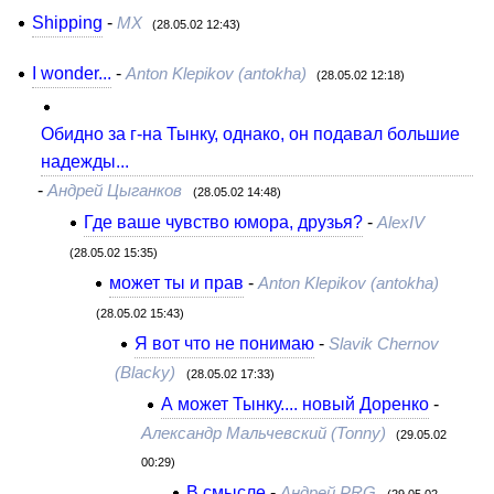
Shipping
-
MX
(28.05.02 12:43)
I wonder...
-
Anton Klepikov (antokha)
(28.05.02 12:18)
Обидно за г-на Тынку, однако, он подавал большие
надежды...
-
Андрей Цыганков
(28.05.02 14:48)
Где ваше чувство юмора, друзья?
-
AlexIV
(28.05.02 15:35)
может ты и прав
-
Anton Klepikov (antokha)
(28.05.02 15:43)
Я вот что не понимаю
-
Slavik Chernov
(Blacky)
(28.05.02 17:33)
А может Тынку.... новый Доренко
-
Александр Мальчевский (Tonny)
(29.05.02
00:29)
В смысле
-
Андрей PRG
(29.05.02