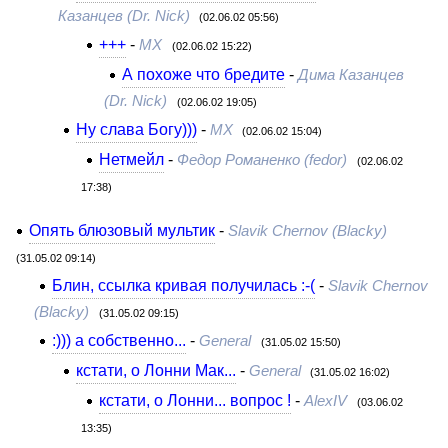
Казанцев (Dr. Nick)
(02.06.02 05:56)
+++
-
МХ
(02.06.02 15:22)
А похоже что бредите
-
Дима Казанцев
(Dr. Nick)
(02.06.02 19:05)
Ну слава Богу)))
-
MX
(02.06.02 15:04)
Нетмейл
-
Федор Романенко (fedor)
(02.06.02
17:38)
Опять блюзовый мультик
-
Slavik Chernov (Blacky)
(31.05.02 09:14)
Блин, ссылка кривая получилась :-(
-
Slavik Chernov
(Blacky)
(31.05.02 09:15)
:))) а собственно...
-
General
(31.05.02 15:50)
кстати, о Лонни Мак...
-
General
(31.05.02 16:02)
кстати, о Лонни... вопрос !
-
AlexIV
(03.06.02
13:35)