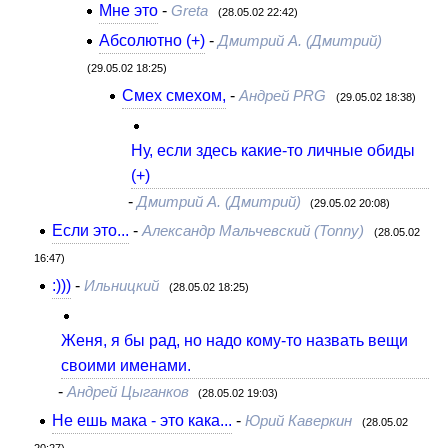
Мне это
-
Greta
(28.05.02 22:42)
Абсолютно (+)
-
Дмитрий A. (Дмитрий)
(29.05.02 18:25)
Смех смехом,
-
Андрей PRG
(29.05.02 18:38)
Ну, если здесь какие-то личные обиды
(+)
-
Дмитрий A. (Дмитрий)
(29.05.02 20:08)
Если это...
-
Александр Мальчевский (Tonny)
(28.05.02
16:47)
:)))
-
Ильницкий
(28.05.02 18:25)
Женя, я бы рад, но надо кому-то назвать вещи
своими именами.
-
Андрей Цыганков
(28.05.02 19:03)
Не ешь мака - это кака...
-
Юрий Каверкин
(28.05.02
20:27)