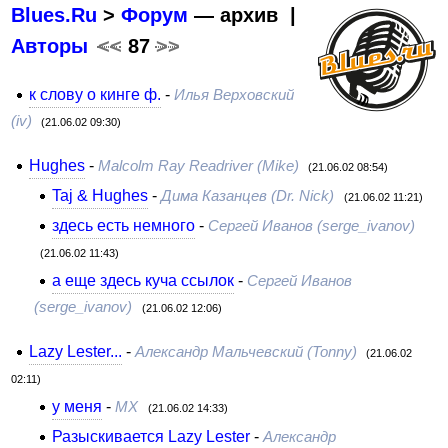
Blues.Ru
>
Форум
— архив |
Авторы
<<
87
>>
к слову о кинге ф.
-
Илья Верховский
(iv)
(21.06.02 09:30)
Hughes
-
Malcolm Ray Readriver (Mike)
(21.06.02 08:54)
Taj & Hughes
-
Дима Казанцев (Dr. Nick)
(21.06.02 11:21)
здесь есть немного
-
Сергей Иванов (serge_ivanov)
(21.06.02 11:43)
а еще здесь куча ссылок
-
Сергей Иванов
(serge_ivanov)
(21.06.02 12:06)
Lazy Lester...
-
Александр Мальчевский (Tonny)
(21.06.02
02:11)
у меня
-
MX
(21.06.02 14:33)
Разыскивается Lazy Lester
-
Александр