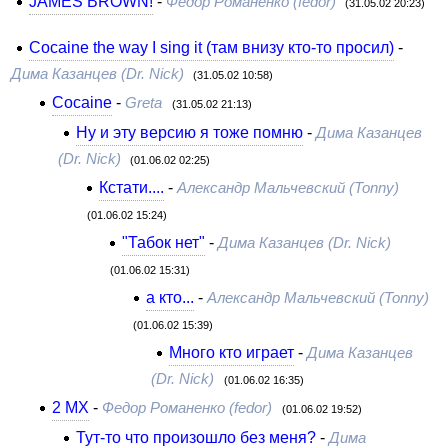
JAMES BROWN!
-
Федор Романенко (fedor)
(31.05.02 20:23)
Cocaine the way I sing it (там внизу кто-то просил)
-
Дима Казанцев (Dr. Nick)
(31.05.02 10:58)
Cocaine
-
Greta
(31.05.02 21:13)
Ну и эту версию я тоже помню
-
Дима Казанцев
(Dr. Nick)
(01.06.02 02:25)
Кстати....
-
Александр Мальчевский (Tonny)
(01.06.02 15:24)
"Табок нет"
-
Дима Казанцев (Dr. Nick)
(01.06.02 15:31)
а кто...
-
Александр Мальчевский (Tonny)
(01.06.02 15:39)
Много кто играет
-
Дима Казанцев
(Dr. Nick)
(01.06.02 16:35)
2 MX
-
Федор Романенко (fedor)
(01.06.02 19:52)
Тут-то что произошло без меня?
-
Дима