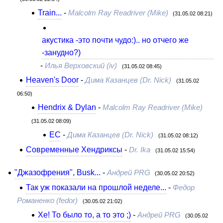
Train...
-
Malcolm Ray Readriver (Mike)
(31.05.02 08:21)
акустика -это почти чудо:).. но отчего же
-занудно?)
-
Илья Верховский (iv)
(31.05.02 08:45)
Heaven's Door
-
Дима Казанцев (Dr. Nick)
(31.05.02
06:50)
Hendrix & Dylan
-
Malcolm Ray Readriver (Mike)
(31.05.02 08:09)
EC
-
Дима Казанцев (Dr. Nick)
(31.05.02 08:12)
Современные Хендриксы
-
Dr. Ika
(31.05.02 15:54)
"Джазофрения", Busk...
-
Андрей PRG
(30.05.02 20:52)
Так уж показали на прошлой неделе...
-
Федор
Романенко (fedor)
(30.05.02 21:02)
Хе! То было то, а то это ;)
-
Андрей PRG
(30.05.02