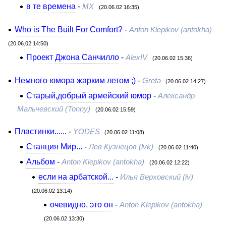
в те времена
-
МХ
(20.06.02 16:35)
Who is The Built For Comfort?
-
Anton Klepikov (antokha)
(20.06.02 14:50)
Проект Джона Санчилло
-
AlexIV
(20.06.02 15:36)
Немного юмора жарким летом ;)
-
Greta
(20.06.02 14:27)
Старый,добрый армейский юмор
-
Александр
Мальчевский (Tonny)
(20.06.02 15:59)
Пластинки......
-
YODES
(20.06.02 11:08)
Станция Мир...
-
Лев Кузнецов (lvk)
(20.06.02 11:40)
Альбом
-
Anton Klepikov (antokha)
(20.06.02 12:22)
если на арбатской...
-
Илья Верховский (iv)
(20.06.02 13:14)
очевидно, это он
-
Anton Klepikov (antokha)
(20.06.02 13:30)