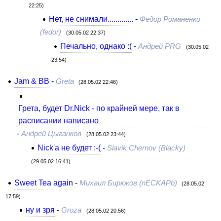
22:25)
Нет, не снимали.............
-
Федор Романенко
(fedor)
(30.05.02 22:37)
Печально, однако :(
-
Андрей PRG
(30.05.02
23:54)
Jam & BB
-
Greta
(28.05.02 22:46)
Грета, будет Dr.Nick - по крайней мере, так в
расписании написано
-
Андрей Цыганков
(28.05.02 23:44)
Nick'a не будет :-(
-
Slavik Chernov (Blacky)
(29.05.02 16:41)
Sweet Tea again
-
Михаил Бирюков (nECKAPb)
(28.05.02
17:59)
ну и зря
-
Groza
(28.05.02 20:56)